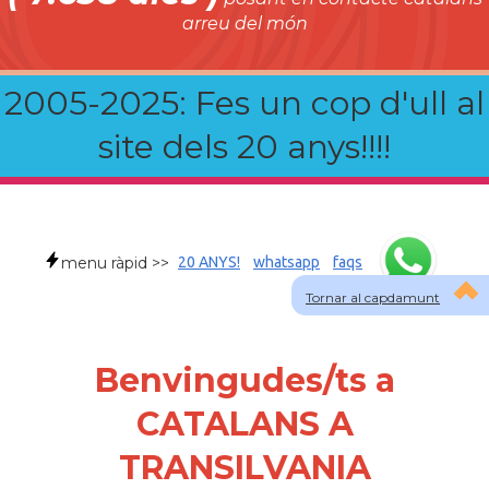
arreu del món
2005-2025: Fes un cop d'ull al
site dels 20 anys!!!!
menu ràpid >>
20 ANYS!
whatsapp
faqs
Tornar al capdamunt
Benvingudes/ts a
CATALANS A
TRANSILVANIA