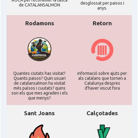
ROCA per reconéixer la tasca
desglossat per paisos i
de CATALANSALMON
anys.
Rodamons
Retorn
Quantes ciutats has visitat?
informació sobre ajuts per
Quants paisos? Quin usuari
als catalans que tornen a
de catalansalmon ha visitat
Catalunya despres
més països i cuutats? quins
d'haver viscut fora
son els que mes agraden i els
que menys?
Sant Joans
Calçotades