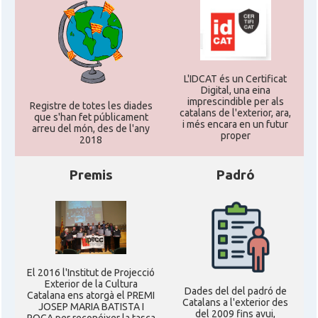
L'IDCAT és un Certificat
Digital, una eina
imprescindible per als
Registre de totes les diades
catalans de l'exterior, ara,
que s'han fet públicament
i més encara en un futur
arreu del món, des de l'any
proper
2018
Premis
Padró
El 2016 l'Institut de Projecció
Exterior de la Cultura
Dades del del padró de
Catalana ens atorgà el PREMI
Catalans a l'exterior des
JOSEP MARIA BATISTA I
del 2009 fins avui,