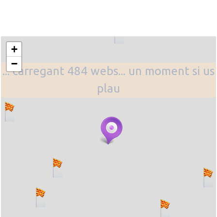
+
−
... carregant 484 webs... un moment si us
plau