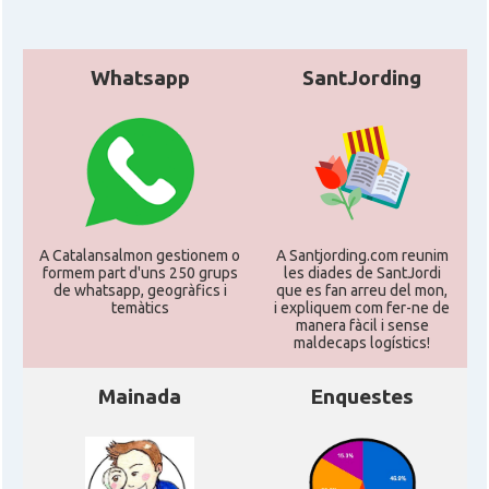
Whatsapp
SantJording
A Catalansalmon gestionem o
A Santjording.com reunim
formem part d'uns 250 grups
les diades de SantJordi
de whatsapp, geogràfics i
que es fan arreu del mon,
temàtics
i expliquem com fer-ne de
manera fàcil i sense
maldecaps logí­stics!
Mainada
Enquestes