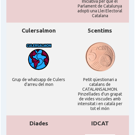
Iniciativa per que el
Parlament de Catalunya
adopti una Llei Electoral
Catalana
Culersalmon
5centims
Grup de whatsapp de Culers
Petit qüestionari a
d'arreu del mon
catalans de
CATALANSALMON.
Pinzellades d'un grapat
de vides viscudes amb
intensitat i en català per
tot el món
Diades
IDCAT