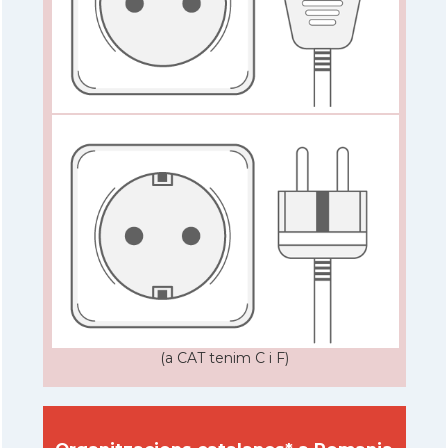
(a CAT tenim C i F)