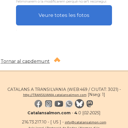
l'eliminarem o la modificarem perquè no se't reconegui.
Veure totes les fotos
.
Tornar al capdemunt
CATALANS A TRANSILVANIA (WEB:469 / CIUTAT: 3021) -
[Nseg: 1]
http://TRANSILVANIA.catalansalmon.com
Catalansalmon.com
-
4
.0 [
02·2025
]
216.73.217.10 - [ US ] -
info@catalansalmon.com
Avís legal / Protecció de Dades / Normes d'ús