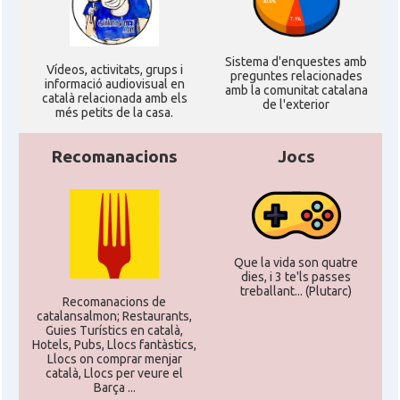
Sistema d'enquestes amb
Ví­deos, activitats, grups i
preguntes relacionades
informació audiovisual en
amb la comunitat catalana
català relacionada amb els
de l'exterior
més petits de la casa.
Recomanacions
Jocs
Que la vida son quatre
dies, i 3 te'ls passes
treballant... (Plutarc)
Recomanacions de
catalansalmon; Restaurants,
Guies Turístics en català,
Hotels, Pubs, Llocs fantàstics,
Llocs on comprar menjar
català, Llocs per veure el
Barça ...