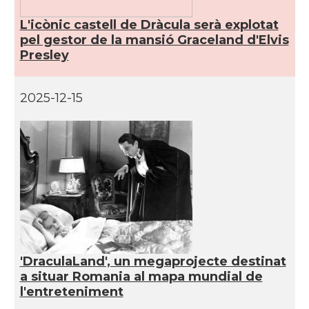
L'icònic castell de Dràcula serà explotat
pel gestor de la mansió Graceland d'Elvis
Presley
2025-12-15
'DraculaLand', un megaprojecte destinat
a situar Romania al mapa mundial de
l'entreteniment