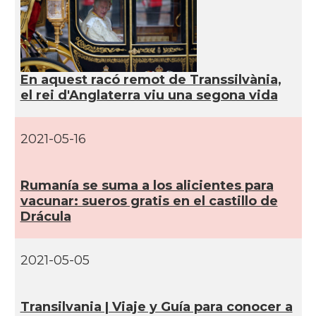
En aquest racó remot de Transsilvània,
el rei d'Anglaterra viu una segona vida
2021-05-16
Rumaní­a se suma a los alicientes para
vacunar: sueros gratis en el castillo de
Drácula
2021-05-05
Transilvania | Viaje y Guí­a para conocer a