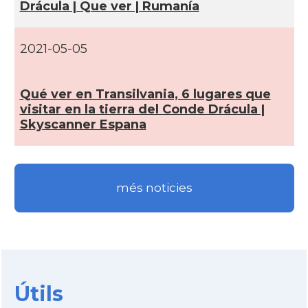
Drácula | Que ver | Rumaní­a
2021-05-05
Qué ver en Transilvania, 6 lugares que
visitar en la tierra del Conde Drácula |
Skyscanner Espana
més noticies
Útils