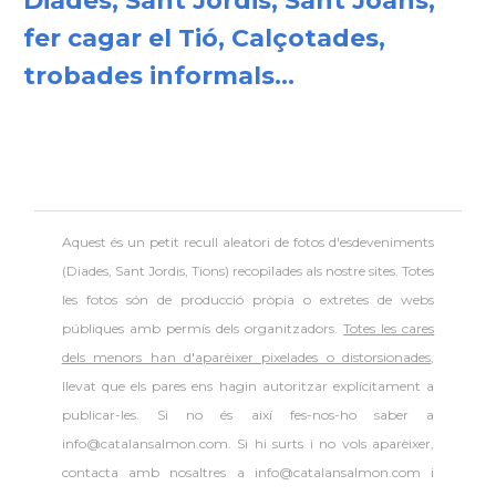
Diades, Sant Jordis, Sant Joans,
fer cagar el Tió, Calçotades,
trobades informals...
Aquest és un petit recull aleatori de
fotos d'esdeveniments
(Diades, Sant Jordis, Tions) recopilades als nostre sites. Totes
les fotos són de producció pròpia o extretes de webs
públiques amb permís dels organitzadors.
Totes les cares
dels menors han d'aparèixer pixelades o distorsionades
,
llevat que els pares ens hagin autoritzar explícitament a
publicar-les. Si no és així fes-nos-ho saber a
info@catalansalmon.com. Si hi surts i no vols aparèixer,
contacta amb nosaltres a info@catalansalmon.com i