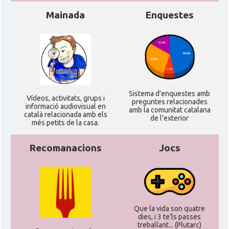
CAMON
Catalans a NEBRASKA
Mainada
Enquestes
CAMON
Catalans a NEW MEXICO
CAMON
Catalans a New Orleans
Sistema d'enquestes amb
Ví­deos, activitats, grups i
CAMON
CATALANS A NEW YORK
preguntes relacionades
informació audiovisual en
amb la comunitat catalana
català relacionada amb els
de l'exterior
més petits de la casa.
CAMON
Catalans a OKLAHOMA
Recomanacions
Jocs
CAMON
Catalans a ORLANDO
Catalans a Philadelphia,
CAMON
Pennsylvania, USA
Que la vida son quatre
dies, i 3 te'ls passes
treballant... (Plutarc)