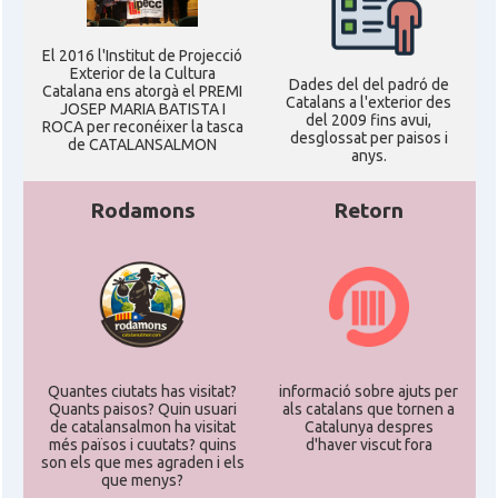
Casal
Fundació Paulí Bellet
El 2016 l'Institut de Projecció
Exterior de la Cultura
Dades del del padró de
Catalana ens atorgà el PREMI
Catalans a l'exterior des
JOSEP MARIA BATISTA I
North American Catalan Society
del 2009 fins avui,
Casal
ROCA per reconéixer la tasca
(NACS)
desglossat per paisos i
de CATALANSALMON
anys.
Acció
ACCIÓ a Austin
Rodamons
Retorn
Acció
Acció a New York
Acció
ACCIÓ a Silicon Valley
Quantes ciutats has visitat?
Acció
Acció a Washington DC
informació sobre ajuts per
Quants paisos? Quin usuari
als catalans que tornen a
de catalansalmon ha visitat
Catalunya despres
més països i cuutats? quins
d'haver viscut fora
Acció
ACCIÓ Miami
son els que mes agraden i els
que menys?