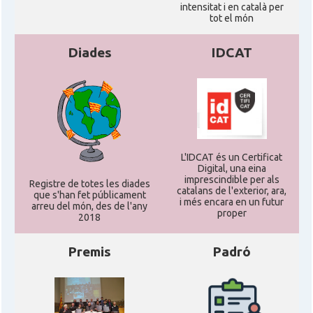
intensitat i en català per
tot el món
CAMON
Catalans a WISCONSIN
Diades
IDCAT
CAMON
Catalans a WYOMING
American Institute for Catalan
Casal
Studies (AICS)
L'IDCAT és un Certificat
Digital, una eina
Casal
Casal Català de Minnesota
imprescindible per als
Registre de totes les diades
catalans de l'exterior, ara,
que s'han fet públicament
i més encara en un futur
arreu del món, des de l'any
Casal
Casal Català del Nord de Califòrnia
proper
2018
Premis
Padró
Casal dels Països Catalans a
Casal
Califòrnia
Casal
Catalan Institute of America