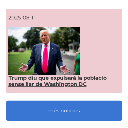
CAMON
Catalans a DAVIS
2025-08-11
CAMON
Catalans a DETROIT
CAMON
Catalans a DURHAM, NC
CAMON
Catalans a Hawaii
Trump diu que expulsarà la població
CAMON
Catalans a Houston - Texas
sense llar de Washington DC
CAMON
Catalans a INDIANA
més noticies
CAMON
Catalans a IOWA