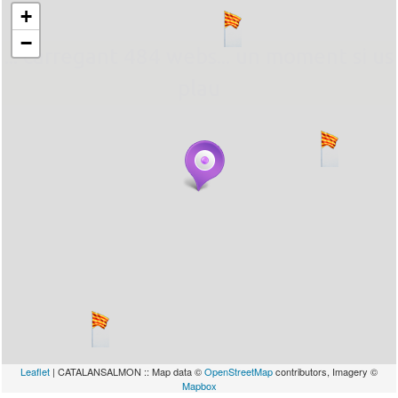
+
−
... carregant 484 webs... un moment si us
plau
Leaflet
| CATALANSALMON :: Map data ©
OpenStreetMap
contributors, Imagery ©
Mapbox