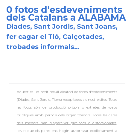
Consolat
Consolat general a New York City
0 fotos d'esdeveniments
dels Catalans a ALABAMA
Consolat
Consolat general a San Francisco
Diades, Sant Jordis, Sant Joans,
fer cagar el Tió, Calçotades,
Consolat
Consolat general a Washington
trobades informals...
Ambaixada espanyola a Estats Units
Ambaixada
d'Amèrica
* + ambaixades i consolats
Aquest és un petit recull aleatori de
fotos d'esdeveniments
(Diades, Sant Jordis, Tions) recopilades als nostre sites. Totes
les fotos són de producció pròpia o extretes de webs
públiques amb permís dels organitzadors.
Totes les cares
dels menors han d'aparèixer pixelades o distorsionades
,
llevat que els pares ens hagin autoritzar explícitament a