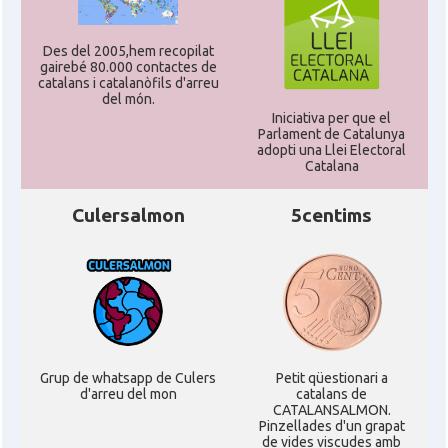
CAMON
Catalans a Sarasota, Florida, USA
Des del 2005,hem recopilat
gairebé 80.000 contactes de
CAMON
Catalans a SEATTLE
catalans i catalanòfils d'arreu
del món.
Iniciativa per que el
Catalans a Silicon Valley (San Jose),
Parlament de Catalunya
CAMON
California, USA
adopti una Llei Electoral
Catalana
CAMON
Catalans a TAMPA
Culersalmon
5centims
CAMON
Catalans a TENNESSEE
CAMON
Catalans a UTAH
Grup de whatsapp de Culers
Petit qüestionari a
CAMON
Catalans a VIRGINIA
d'arreu del mon
catalans de
CATALANSALMON.
Pinzellades d'un grapat
CAMON
Catalans a WASHINGTON DC
de vides viscudes amb