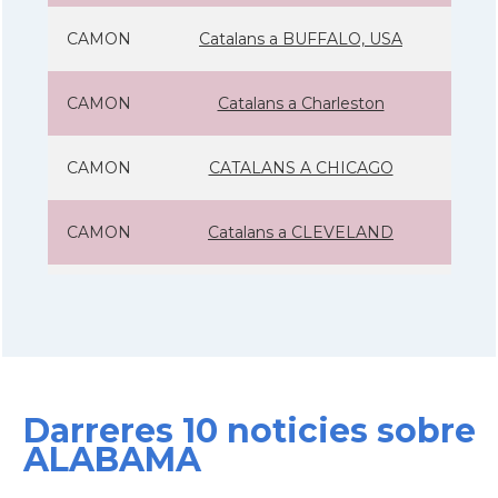
CAMON
Catalans a BUFFALO, USA
CAMON
Catalans a Charleston
CAMON
CATALANS A CHICAGO
CAMON
Catalans a CLEVELAND
CAMON
Catalans a COLORADO
CAMON
Catalans a COLUMBUS
Darreres 10 noticies sobre
CAMON
Catalans a CONNECTICUT
ALABAMA
CAMON
Catalans a DALLAS