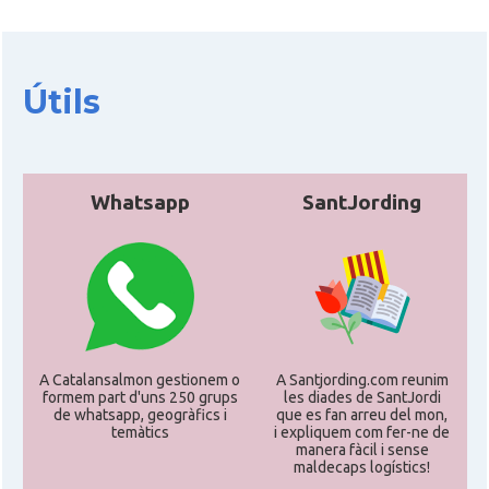
CAMON
Catalans a IRVINE
CAMON
Catalans a Jacksonville
Útils
CAMON
Catalans a Kentucky
CAMON
Whatsapp
Catalans a Las Vegas
SantJording
CAMON
Catalans a Los Angeles
CAMON
Catalans a Maine, USA
A Catalansalmon gestionem o
A Santjording.com reunim
CAMON
Catalans a MIAMI
formem part d'uns 250 grups
les diades de SantJordi
de whatsapp, geogràfics i
que es fan arreu del mon,
temàtics
i expliquem com fer-ne de
manera fàcil i sense
CAMON
Catalans a MINNESOTA
maldecaps logí­stics!