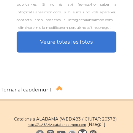
publicar-les. Si no és així fes-nos-ho saber a
info@catalansalmon.com. Si hi surts i no vols aparèixer,
contacta amb nosaltres a info@catalansalmon.com i
l'eliminarem o la modificarem perquè no se't reconegui.
Veure totes les fotos
.
Tornar al capdemunt
Catalans a ALABAMA (WEB:483 / CIUTAT: 20378) -
[Nseg: 1]
http://ALABAMA.catalansalmon.com