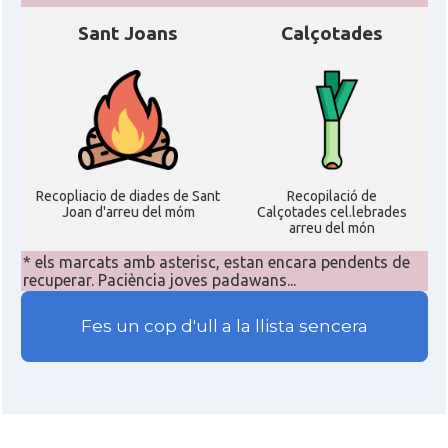
Delegació del Govern als Estats
Delegació
Sant Joans
Calçotades
Units i Canadà (New York)
Delegació del Govern als Estats
Delegació
Units i Canadà (Washington)
Consolat
Consolat general a Boston
Recopliacio de diades de Sant
Recopilació de
Joan d'arreu del móm
Calçotades cel.lebrades
arreu del món
Consolat
Consolat general a Chicago
* els marcats amb asterisc, estan encara pendents de
recuperar. Paciència joves padawans...
Consolat
Consolat general a Houston
Fes un cop d'ull a la llista sencera
Consolat
Consolat general a Los Angeles
Consolat
Consolat general a Miami