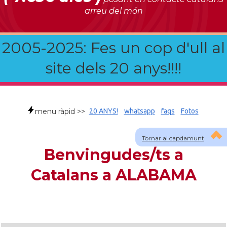
arreu del món
2005-2025: Fes un cop d'ull al
site dels 20 anys!!!!
menu ràpid >>
20 ANYS!
whatsapp
faqs
Fotos
Tornar al capdamunt
Benvingudes/ts a
Catalans a ALABAMA