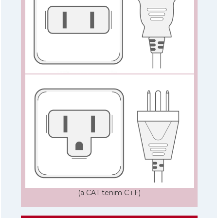
(a CAT tenim C i F)