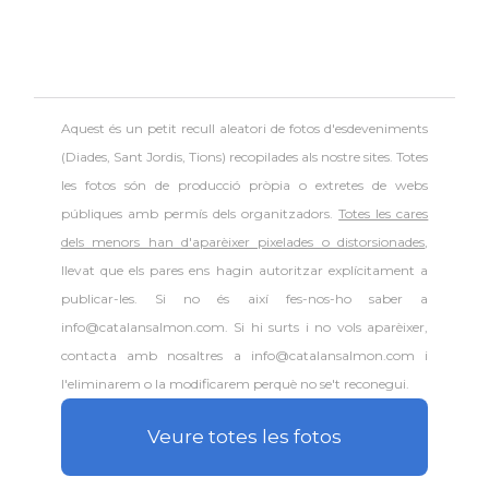
Aquest és un petit recull aleatori de
fotos d'esdeveniments
(Diades, Sant Jordis, Tions) recopilades als nostre sites. Totes
les fotos són de producció pròpia o extretes de webs
públiques amb permís dels organitzadors.
Totes les cares
dels menors han d'aparèixer pixelades o distorsionades
,
llevat que els pares ens hagin autoritzar explícitament a
publicar-les. Si no és així fes-nos-ho saber a
info@catalansalmon.com. Si hi surts i no vols aparèixer,
contacta amb nosaltres a info@catalansalmon.com i
l'eliminarem o la modificarem perquè no se't reconegui.
Veure totes les fotos