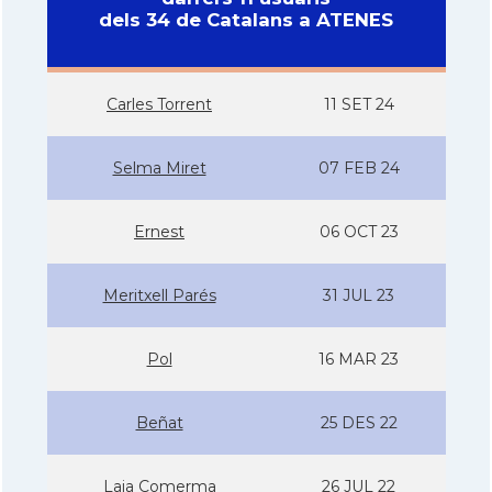
dels 34 de Catalans a ATENES
Carles Torrent
11 SET 24
Selma Miret
07 FEB 24
Ernest
06 OCT 23
Meritxell Parés
31 JUL 23
Pol
16 MAR 23
Beñat
25 DES 22
Laia Comerma
26 JUL 22