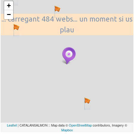
+
−
... carregant 484 webs... un moment si us
plau
Leaflet
| CATALANSALMON :: Map data ©
OpenStreetMap
contributors, Imagery ©
Mapbox