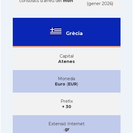
consolats d'arreu del
mon
(gener 2026)
Grècia
Capital
Atenes
Moneda
Euro
(
EUR
)
Prefix
+ 30
Extensió Internet
.gr