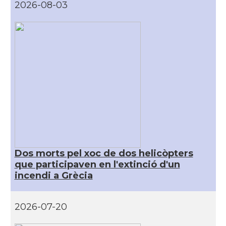
2026-08-03
Dos morts pel xoc de dos helicòpters
que participaven en l'extinció d'un
incendi a Grècia
2026-07-20