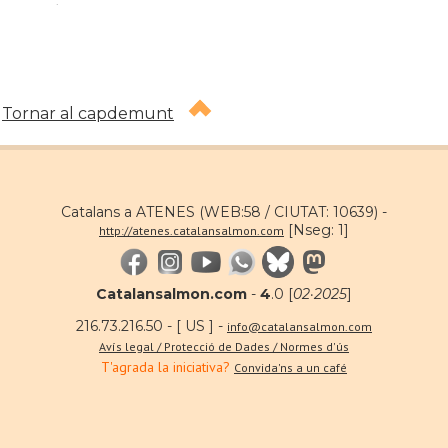
.
Tornar al capdemunt
Catalans a ATENES (WEB:58 / CIUTAT: 10639) -
[Nseg: 1]
http://atenes.catalansalmon.com
Catalansalmon.com
-
4
.0 [
02·2025
]
216.73.216.50 - [ US ] -
info@catalansalmon.com
Avís legal / Protecció de Dades / Normes d'ús
T'agrada la iniciativa?
Convida'ns a un café