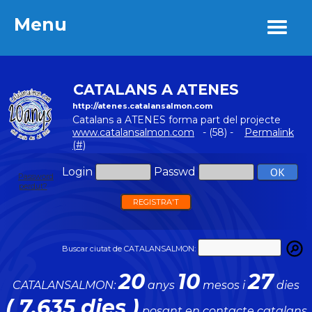
Menu
Menu
CATALANS A ATENES
http://atenes.catalansalmon.com
Catalans a ATENES forma part del projecte
www.catalansalmon.com
- (58) -
Permalink
(#)
Login
Passwd
Password
perdut?
REGISTRA'T
Buscar ciutat de CATALANSALMON:
20
10
27
CATALANSALMON:
anys
mesos i
dies
( 7.635 dies )
posant en contacte catalans