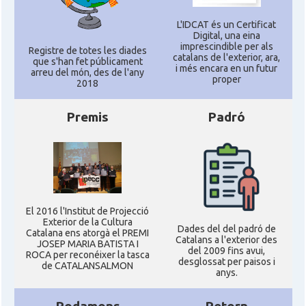
L'IDCAT és un Certificat
Digital, una eina
imprescindible per als
Registre de totes les diades
catalans de l'exterior, ara,
que s'han fet públicament
i més encara en un futur
arreu del món, des de l'any
proper
2018
Premis
Padró
El 2016 l'Institut de Projecció
Exterior de la Cultura
Dades del del padró de
Catalana ens atorgà el PREMI
Catalans a l'exterior des
JOSEP MARIA BATISTA I
del 2009 fins avui,
ROCA per reconéixer la tasca
desglossat per paisos i
de CATALANSALMON
anys.