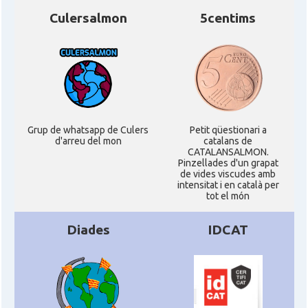
Culersalmon
5centims
Grup de whatsapp de Culers
Petit qüestionari a
d'arreu del mon
catalans de
CATALANSALMON.
Pinzellades d'un grapat
de vides viscudes amb
intensitat i en català per
tot el món
Diades
IDCAT