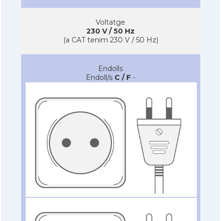
Voltatge
230 V / 50 Hz
(a CAT tenim 230 V / 50 Hz)
Endolls
Endoll/s
C / F
-