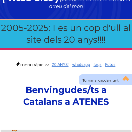
arreu del món
2005-2025: Fes un cop d'ull al
site dels 20 anys!!!!
menu ràpid >>
20 ANYS!
whatsapp
faqs
Fotos
Tornar al capdamunt
Benvingudes/ts a
Catalans a ATENES