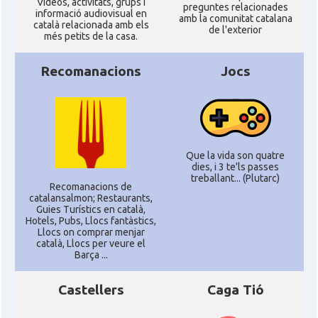
Ví­deos, activitats, grups i
preguntes relacionades
informació audiovisual en
amb la comunitat catalana
català relacionada amb els
de l'exterior
més petits de la casa.
Recomanacions
Jocs
Que la vida son quatre
dies, i 3 te'ls passes
treballant... (Plutarc)
Recomanacions de
catalansalmon; Restaurants,
Guies Turístics en català,
Hotels, Pubs, Llocs fantàstics,
Llocs on comprar menjar
català, Llocs per veure el
Barça ...
Castellers
Caga Tió