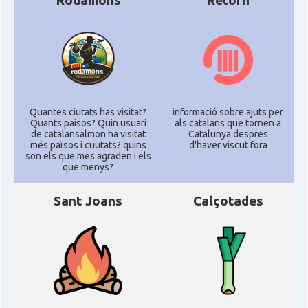
Rodamons
Retorn
Quantes ciutats has visitat?
informació sobre ajuts per
Quants paisos? Quin usuari
als catalans que tornen a
de catalansalmon ha visitat
Catalunya despres
més països i cuutats? quins
d'haver viscut fora
son els que mes agraden i els
que menys?
Sant Joans
Calçotades