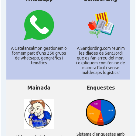
A Catalansalmon gestionem o
A Santjording.com reunim
formem part d'uns 250 grups
les diades de SantJordi
de whatsapp, geogràfics i
que es fan arreu del mon,
temàtics
i expliquem com fer-ne de
manera fàcil i sense
maldecaps logí­stics!
Mainada
Enquestes
Sistema d'enquestes amb