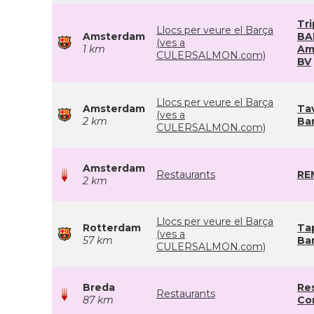
Tri
Llocs per veure el Barça
Amsterdam
BA
(ves a
1 km
Am
CULERSALMON.com)
BV
Llocs per veure el Barça
Amsterdam
Ta
(ves a
2 km
Ba
CULERSALMON.com)
Amsterdam
Restaurants
RE
2 km
Llocs per veure el Barça
Rotterdam
Ta
(ves a
57 km
Ba
CULERSALMON.com)
Breda
Re
Restaurants
87 km
Co