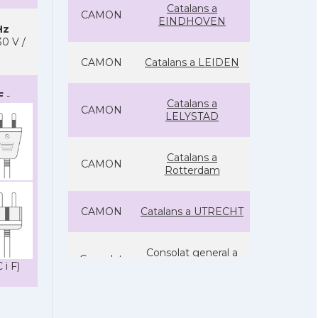
Catalans a
CAMON
EINDHOVEN
Hz
0 V /
CAMON
Catalans a LEIDEN
F
-
Catalans a
CAMON
LELYSTAD
Catalans a
CAMON
Rotterdam
CAMON
Catalans a UTRECHT
Consolat general a
Consolat
Amsterdam
 i F)
Ambaixada