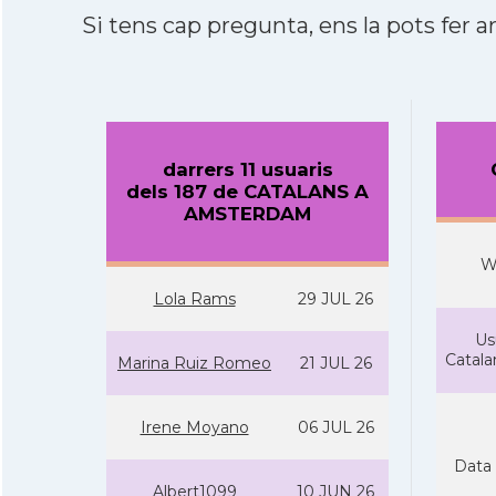
Si tens cap pregunta, ens la pots fer ar
darrers 11 usuaris
dels 187 de CATALANS A
AMSTERDAM
W
Lola Rams
29 JUL 26
Us
Catal
Marina Ruiz Romeo
21 JUL 26
Irene Moyano
06 JUL 26
Data 
Albert1099
10 JUN 26