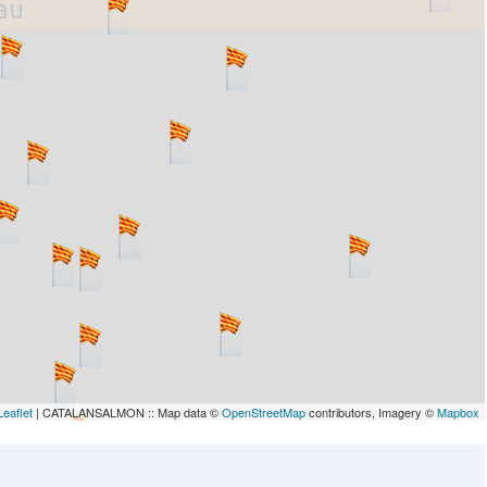
lau
Leaflet
| CATALANSALMON :: Map data ©
OpenStreetMap
contributors, Imagery ©
Mapbox