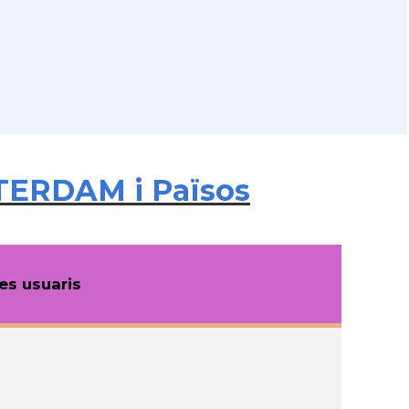
TERDAM i Països
s usuaris