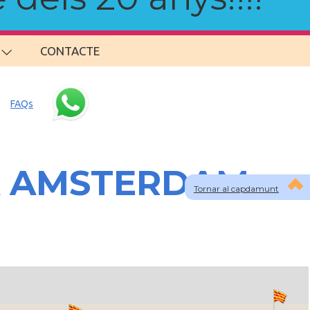
CONTACTE
FAQs
 A AMSTERDAM
Tornar al capdamunt