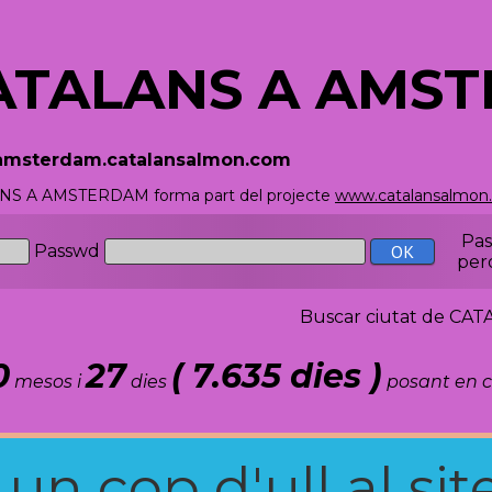
ATALANS A AMS
/amsterdam.catalansalmon.com
S A AMSTERDAM forma part del projecte
www.catalansalmon
Pa
Passwd
per
Buscar ciutat de C
0
27
( 7.635 dies )
mesos i
dies
posant en c
n cop d'ull al site