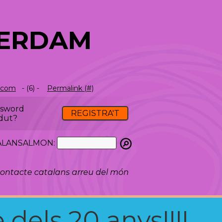
TERDAM
.com
- (6) -
Permalink (#)
ssword
REGISTRA'T
dut?
ATALANSALMON:
ontacte catalans arreu del món
 dels 20 anys!!!!