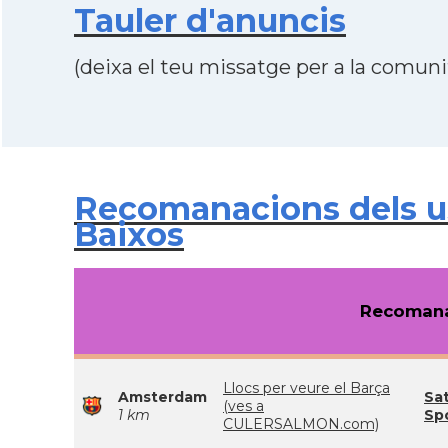
Tauler d'anuncis
(deixa el teu missatge per a la comunit
Recomanacions dels 
Baixos
Recomana
Llocs per veure el Barça
Amsterdam
Sat
(ves a
1 km
Sp
CULERSALMON.com)