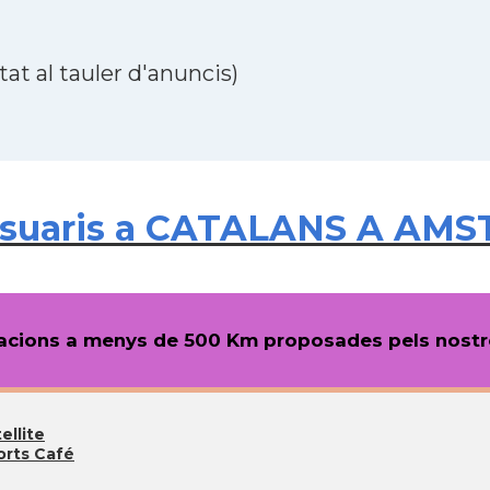
at al tauler d'anuncis)
usuaris a CATALANS A AMS
cions a menys de 500 Km proposades pels nostre
ellite
orts Café