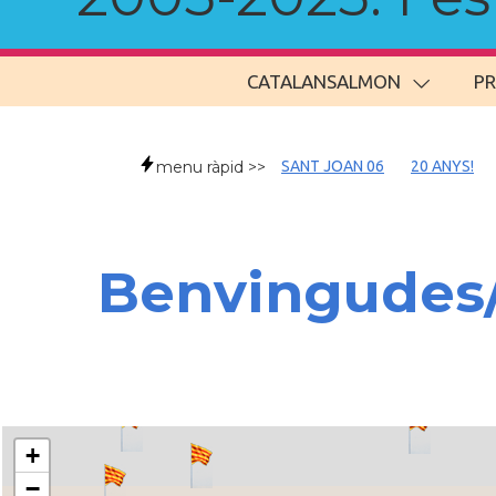
CATALANSALMON
P
menu ràpid >>
SANT JOAN 06
20 ANYS!
Benvingudes
+
−