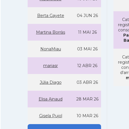
Berta Gayete
04 JUN 26
Cat
regist
conso
Martina Borràs
11 MAI 26
Pa
Ba
NonaMiau
03 MAI 26
Cat
regist
mariasr
12 ABR 26
con
d'ar
m
Júlia Diago
03 ABR 26
Elisa Ainaud
28 MAR 26
Gisela Pujol
10 MAR 26