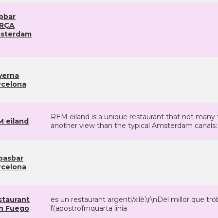
pbar
RÇA
sterdam
verna
rcelona
REM eiland is a unique restaurant that not many to
M eiland
another view than the typical Amsterdam canal
pasbar
rcelona
staurant
es un restaurant argentí/xilè.\r\nDel millor que tr
n Fuego
l\'apostrofrnquarta linia