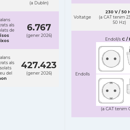
(a Dublin)
230 V / 50 
Voltatge
(a CAT tenim 23
alans
50 Hz)
6.767
rats als
lats de
ïsos
(gener 2026)
Endoll/s
C / 
ixos
alans
427.423
rats als
solats
reu del
(gener 2026)
Endolls
on
(a CAT tenim C