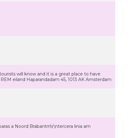
urists will know and it is a great place to have
s: REM eiland Haparandadam 45, 1013 AK Amsterdam
obaras a Noord Brabantrn\r\ntercera linia am