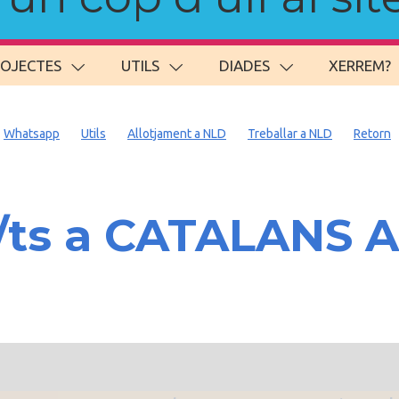
ROJECTES
UTILS
DIADES
XERREM?
Whatsapp
Utils
Allotjament a NLD
Treballar a NLD
Retorn
/ts a CATALANS