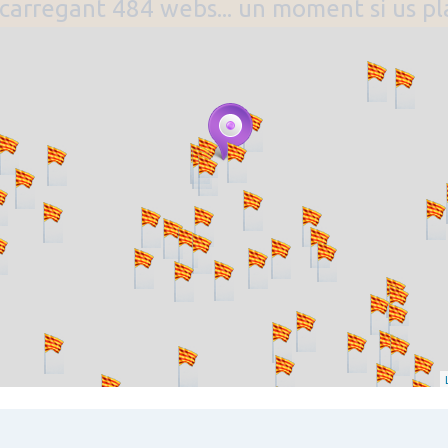
. carregant 484 webs... un moment si us p