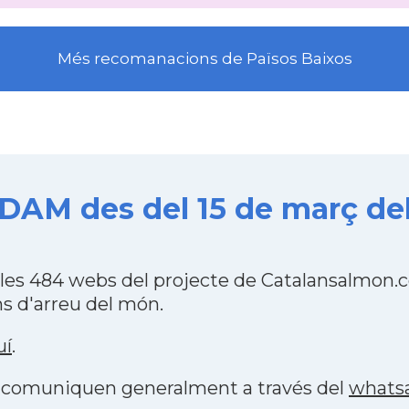
Més recomanacions de Països Baixos
M des del 15 de març del
 484 webs del projecte de Catalansalmon.co
s d'arreu del món.
uí
.
es comuniquen generalment a través del
whats