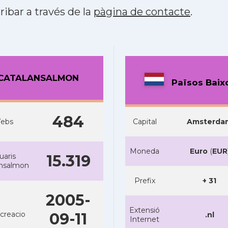
ribar a través de la
pàgina de contacte
.
CATALANSALMON
Països Baix
484
ebs
Capital
Amsterda
Moneda
Euro
(
EUR
uaris
15.319
ansalmon
Prefix
+ 31
2005-
Extensió
creacio
09-11
.nl
Internet