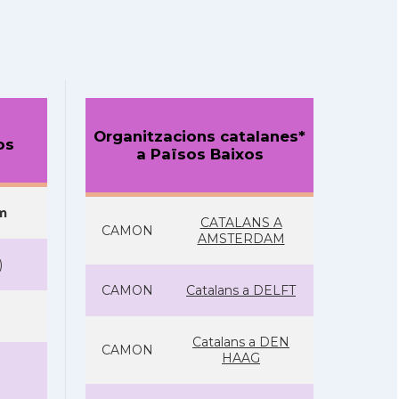
Organitzacions catalanes*
os
a Països Baixos
m
CATALANS A
CAMON
AMSTERDAM
)
CAMON
Catalans a DELFT
Catalans a DEN
CAMON
HAAG