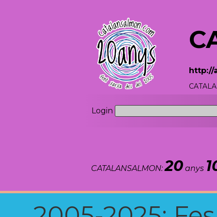
C
http:/
CATALAN
Login
20
1
CATALANSALMON:
anys
2005-2025: Fes u