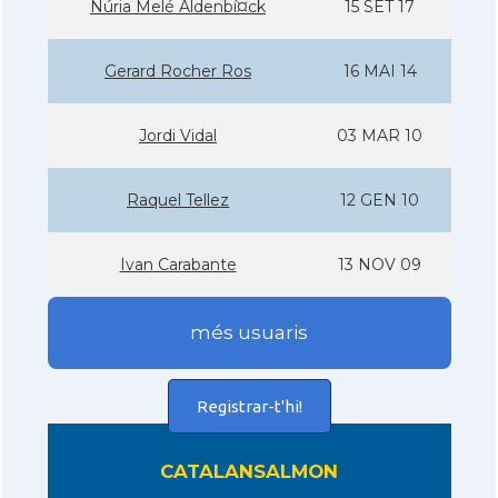
Núria Melé Aldenbí¤ck
15 SET 17
Gerard Rocher Ros
16 MAI 14
Jordi Vidal
03 MAR 10
Raquel Tellez
12 GEN 10
Ivan Carabante
13 NOV 09
més usuaris
Registrar-t'hi!
CATALANSALMON