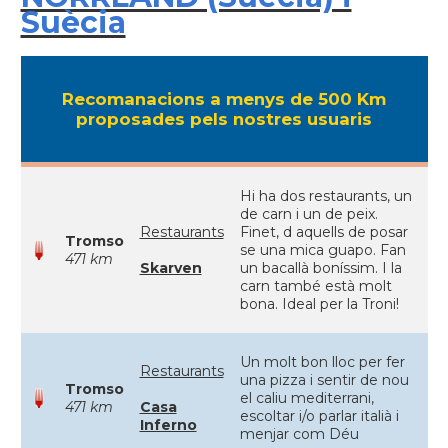
Suècia
Recomanacions a menys de 500 Km
proposades pels nostres usuaris
Hi ha dos restaurants, un
de carn i un de peix.
Restaurants
Finet, d aquells de posar
Tromso
se una mica guapo. Fan
471 km
Skarven
un bacallà boníssim. I la
carn també està molt
bona. Ideal per la Troni!
Un molt bon lloc per fer
Restaurants
una pizza i sentir de nou
Tromso
el caliu mediterrani,
471 km
Casa
escoltar i/o parlar italià i
Inferno
menjar com Déu