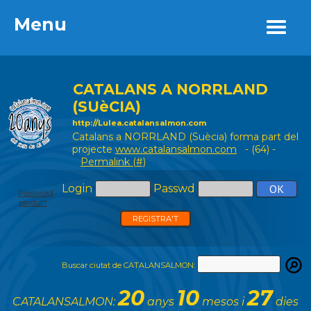
Menu
Menu
CATALANS A NORRLAND
(SUèCIA)
http://Lulea.catalansalmon.com
Catalans a NORRLAND (Suècia) forma part del
projecte
www.catalansalmon.com
- (64) -
Permalink (#)
Login
Passwd
Password
perdut?
REGISTRA'T
Buscar ciutat de CATALANSALMON:
20
10
27
CATALANSALMON:
anys
mesos i
dies