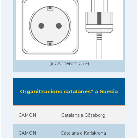
(a CAT tenim C i F)
Organitzacions catalanes* a Suècia
CAMON
Catalans a Göteborg
CAMON
Catalans a Karlskrona