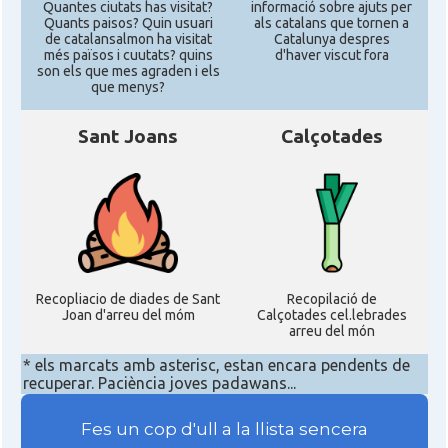
Quantes ciutats has visitat?
informació sobre ajuts per
Quants paisos? Quin usuari
als catalans que tornen a
de catalansalmon ha visitat
Catalunya despres
més països i cuutats? quins
d'haver viscut fora
son els que mes agraden i els
que menys?
Sant Joans
Calçotades
Recopliacio de diades de Sant
Recopilació de
Joan d'arreu del móm
Calçotades cel.lebrades
arreu del món
* els marcats amb asterisc, estan encara pendents de
recuperar. Paciència joves padawans...
Fes un cop d'ull a la llista sencera