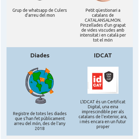
Grup de whatsapp de Culers
Petit qüestionari a
d'arreu del mon
catalans de
CATALANSALMON.
Pinzellades d'un grapat
de vides viscudes amb
intensitat i en català per
tot el món
Diades
IDCAT
L'IDCAT és un Certificat
Digital, una eina
imprescindible per als
Registre de totes les diades
catalans de l'exterior, ara,
que s'han fet públicament
i més encara en un futur
arreu del món, des de l'any
proper
2018