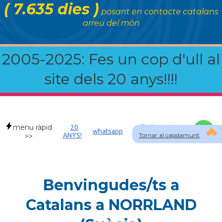
( 7.635 dies )
posant en contacte catalans
arreu del món
2005-2025: Fes un cop d'ull al
site dels 20 anys!!!!
menu ràpid
20
Allotjament a
whatsapp
ANYS!
Tornar al capdamunt
SWE
>>
Benvingudes/ts a
Catalans a NORRLAND