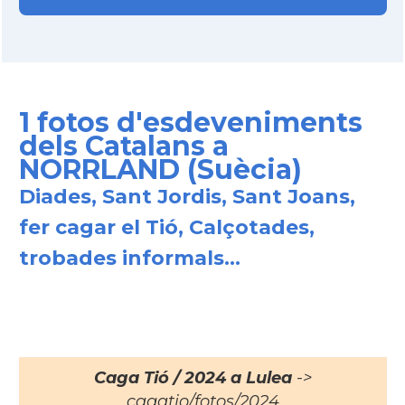
1 fotos d'esdeveniments
dels Catalans a
NORRLAND (Suècia)
Diades, Sant Jordis, Sant Joans,
fer cagar el Tió, Calçotades,
trobades informals...
Caga Tió / 2024 a Lulea
->
cagatio/fotos/2024