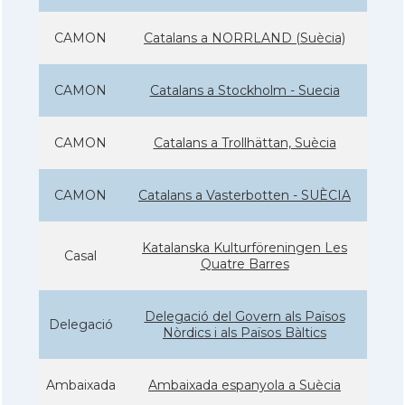
CAMON
Catalans a NORRLAND (Suècia)
CAMON
Catalans a Stockholm - Suecia
CAMON
Catalans a Trollhättan, Suècia
CAMON
Catalans a Vasterbotten - SUÈCIA
Katalanska Kulturföreningen Les
Casal
Quatre Barres
Delegació del Govern als Països
Delegació
Nòrdics i als Països Bàltics
Ambaixada
Ambaixada espanyola a Suècia