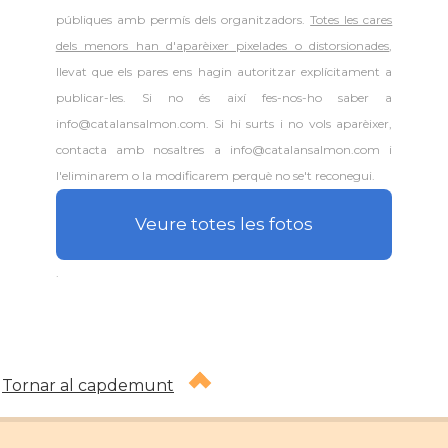
públiques amb permís dels organitzadors.
Totes les cares
dels menors han d'aparèixer pixelades o distorsionades
,
llevat que els pares ens hagin autoritzar explícitament a
publicar-les. Si no és així fes-nos-ho saber a
info@catalansalmon.com. Si hi surts i no vols aparèixer,
contacta amb nosaltres a info@catalansalmon.com i
l'eliminarem o la modificarem perquè no se't reconegui.
Veure totes les fotos
.
Tornar al capdemunt