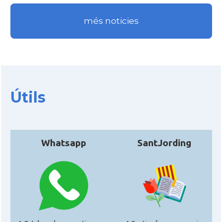
més noticies
Útils
Whatsapp
SantJording