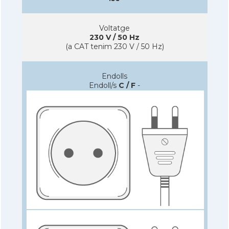
Voltatge
230 V / 50 Hz
(a CAT tenim 230 V / 50 Hz)
Endolls
Endoll/s
C / F
-