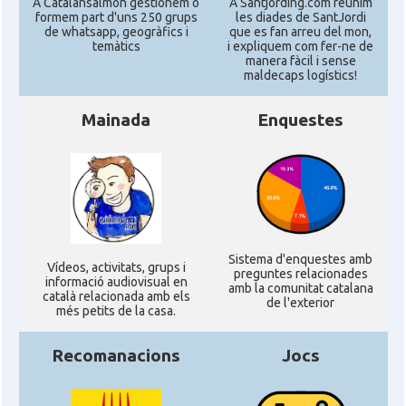
A Catalansalmon gestionem o
A Santjording.com reunim
formem part d'uns 250 grups
les diades de SantJordi
de whatsapp, geogràfics i
que es fan arreu del mon,
temàtics
i expliquem com fer-ne de
manera fàcil i sense
maldecaps logí­stics!
Mainada
Enquestes
Sistema d'enquestes amb
Ví­deos, activitats, grups i
preguntes relacionades
informació audiovisual en
amb la comunitat catalana
català relacionada amb els
de l'exterior
més petits de la casa.
Recomanacions
Jocs