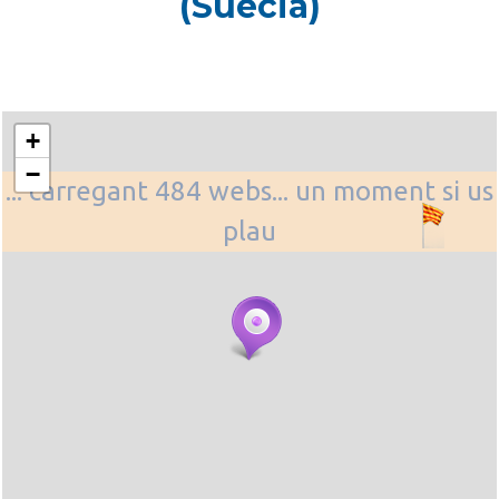
(Suècia)
+
−
... carregant 484 webs... un moment si us
plau