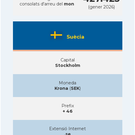
consolats d'arreu del
mon
(gener 2026)
Suècia
Capital
Stockholm
Moneda
Krona
(
SEK
)
Prefix
+ 46
Extensió Internet
.se