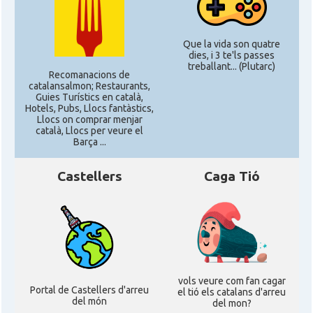
Que la vida son quatre
dies, i 3 te'ls passes
treballant... (Plutarc)
Recomanacions de
catalansalmon; Restaurants,
Guies Turístics en català,
Hotels, Pubs, Llocs fantàstics,
Llocs on comprar menjar
català, Llocs per veure el
Barça ...
Castellers
Caga Tió
vols veure com fan cagar
Portal de Castellers d'arreu
el tió els catalans d'arreu
del món
del mon?