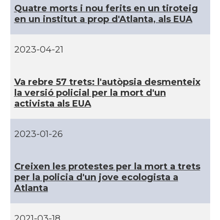
Quatre morts i nou ferits en un tiroteig
CAMON
Catalans a Los Angeles
en un institut a prop d'Atlanta, als EUA
CAMON
Catalans a Maine, USA
2023-04-21
CAMON
Catalans a MIAMI
Va rebre 57 trets: l'autòpsia desmenteix
la versió policial per la mort d'un
CAMON
Catalans a MINNESOTA
activista als EUA
CAMON
Catalans a NEBRASKA
2023-01-26
CAMON
Catalans a NEW MEXICO
Creixen les protestes per la mort a trets
per la policia d'un jove ecologista a
CAMON
Catalans a New Orleans
Atlanta
CAMON
CATALANS A NEW YORK
2021-03-18