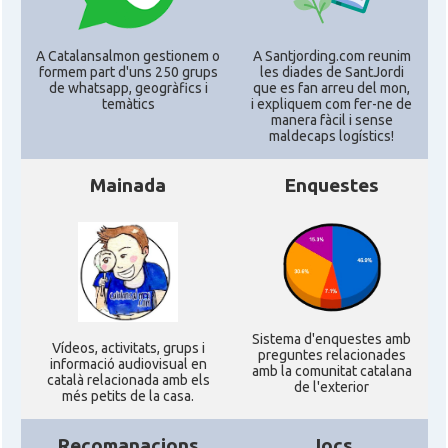
CAMON
Catalans a TENNESSEE
A Catalansalmon gestionem o
A Santjording.com reunim
formem part d'uns 250 grups
les diades de SantJordi
de whatsapp, geogràfics i
que es fan arreu del mon,
temàtics
i expliquem com fer-ne de
CAMON
Catalans a UTAH
manera fàcil i sense
maldecaps logí­stics!
CAMON
Catalans a VIRGINIA
Mainada
Enquestes
CAMON
Catalans a WASHINGTON DC
CAMON
Catalans a WISCONSIN
Sistema d'enquestes amb
CAMON
Catalans a WYOMING
Ví­deos, activitats, grups i
preguntes relacionades
informació audiovisual en
amb la comunitat catalana
català relacionada amb els
de l'exterior
més petits de la casa.
American Institute for Catalan
Casal
Studies (AICS)
Recomanacions
Jocs