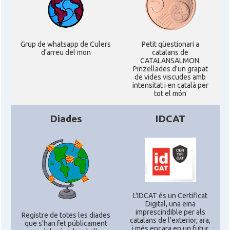
Consolat
Consolat general a Chicago
Consolat
Consolat general a Houston
Grup de whatsapp de Culers
Petit qüestionari a
d'arreu del mon
catalans de
CATALANSALMON.
Consolat
Consolat general a Los Angeles
Pinzellades d'un grapat
de vides viscudes amb
intensitat i en català per
tot el món
Consolat
Consolat general a Miami
Diades
IDCAT
Consolat
Consolat general a New York City
Consolat
Consolat general a San Francisco
Consolat
Consolat general a Washington
L'IDCAT és un Certificat
Digital, una eina
imprescindible per als
Registre de totes les diades
Ambaixada espanyola a Estats Units
catalans de l'exterior, ara,
Ambaixada
que s'han fet públicament
d'Amèrica
i més encara en un futur