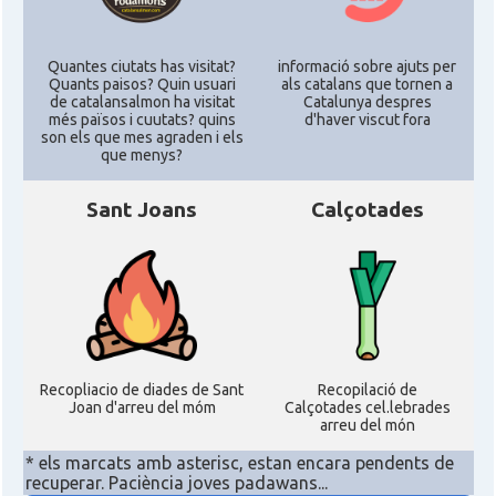
Quantes ciutats has visitat?
informació sobre ajuts per
Quants paisos? Quin usuari
als catalans que tornen a
de catalansalmon ha visitat
Catalunya despres
més països i cuutats? quins
d'haver viscut fora
son els que mes agraden i els
que menys?
Sant Joans
Calçotades
Recopliacio de diades de Sant
Recopilació de
Joan d'arreu del móm
Calçotades cel.lebrades
arreu del món
* els marcats amb asterisc, estan encara pendents de
recuperar. Paciència joves padawans...