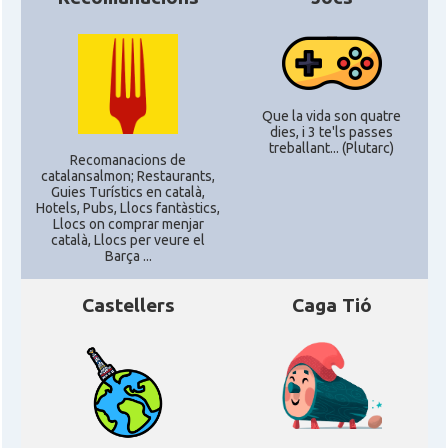
Casal
Casal Català de Minnesota
Casal
Casal Català del Nord de Califòrnia
Que la vida son quatre
dies, i 3 te'ls passes
Casal dels Països Catalans a
treballant... (Plutarc)
Casal
Recomanacions de
Califòrnia
catalansalmon; Restaurants,
Guies Turístics en català,
Hotels, Pubs, Llocs fantàstics,
Casal
Catalan Institute of America
Llocs on comprar menjar
català, Llocs per veure el
Barça ...
Casal
Fundació Paulí Bellet
Castellers
Caga Tió
North American Catalan Society
Casal
(NACS)
Acció
ACCIÓ a Austin