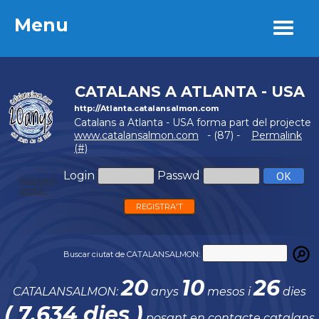
Menu
Menu
CATALANS A ATLANTA - USA
http://Atlanta.catalansalmon.com
Catalans a Atlanta - USA forma part del projecte
www.catalansalmon.com
- (87) -
Permalink
(#)
Login
Passwd
Password
perdut?
REGISTRA'T
Buscar ciutat de CATALANSALMON:
20
10
26
CATALANSALMON:
anys
mesos i
dies
( 7.634 dies )
posant en contacte catalans