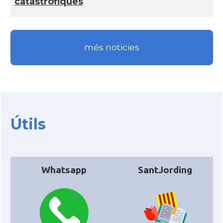
catastròfiques
CAMON
Catalans a SAINT LOUIS
CAMON
Catalans a San Antonio - Texas
més noticies
CAMON
Catalans a San Diego
CAMON
Catalans a SAN FRANCISCO
Útils
CAMON
Catalans a Sarasota, Florida, USA
CAMON
Catalans a SEATTLE
Whatsapp
SantJording
Catalans a Silicon Valley (San Jose),
CAMON
California, USA
CAMON
Catalans a TAMPA