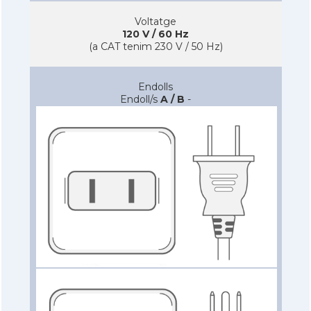
Voltatge
120 V / 60 Hz
(a CAT tenim 230 V / 50 Hz)
Endolls
Endoll/s
A / B
-