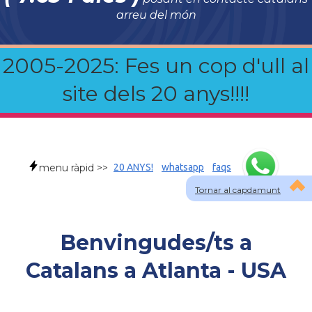
arreu del món
2005-2025: Fes un cop d'ull al
site dels 20 anys!!!!
menu ràpid >>
20 ANYS!
whatsapp
faqs
Tornar al capdamunt
Benvingudes/ts a
Catalans a Atlanta - USA