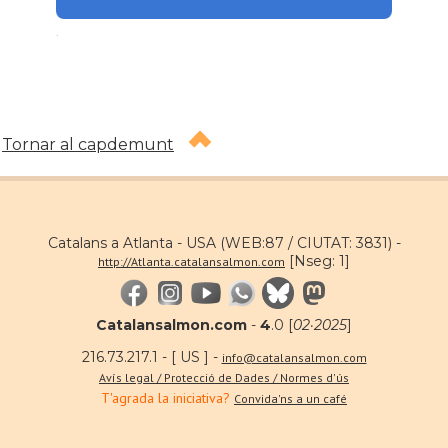
.
Tornar al capdemunt
Catalans a Atlanta - USA (WEB:87 / CIUTAT: 3831) -
[Nseg: 1]
http://Atlanta.catalansalmon.com
Catalansalmon.com
-
4
.0 [
02·2025
]
216.73.217.1 - [ US ] -
info@catalansalmon.com
Avís legal / Protecció de Dades / Normes d'ús
T'agrada la iniciativa?
Convida'ns a un café