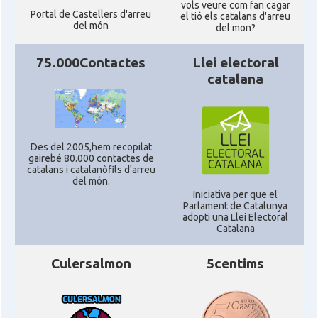
vols veure com fan cagar
Portal de Castellers d'arreu
Acció
Acció a New York
el tió els catalans d'arreu
del món
del mon?
Acció
ACCIÓ a Silicon Valley
75.000Contactes
Llei electoral
catalana
Acció
Acció a Washington DC
Acció
ACCIÓ Miami
Des del 2005,hem recopilat
gairebé 80.000 contactes de
catalans i catalanòfils d'arreu
Delegació del Govern als Estats
del món.
Delegació
Units i Canadà (New York)
Iniciativa per que el
Parlament de Catalunya
adopti una Llei Electoral
Catalana
Delegació del Govern als Estats
Delegació
Units i Canadà (Washington)
Culersalmon
5centims
Consolat
Consolat general a Boston