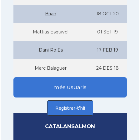
Brian
18 OCT 20
Mattias Esquivel
01 SET 19
Dani Ro Es
17 FEB 19
Marc Balaguer
24 DES 18
més usuaris
Registrar-t'hi!
CATALANSALMON