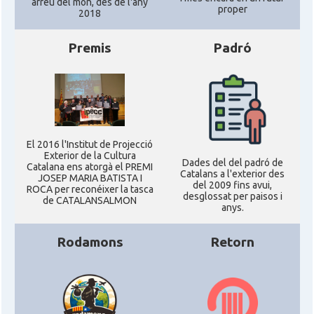
arreu del món, des de l'any
proper
2018
* + ambaixades i consolats
Premis
Padró
El 2016 l'Institut de Projecció
Exterior de la Cultura
Dades del del padró de
Catalana ens atorgà el PREMI
Catalans a l'exterior des
JOSEP MARIA BATISTA I
del 2009 fins avui,
ROCA per reconéixer la tasca
desglossat per paisos i
de CATALANSALMON
anys.
Rodamons
Retorn