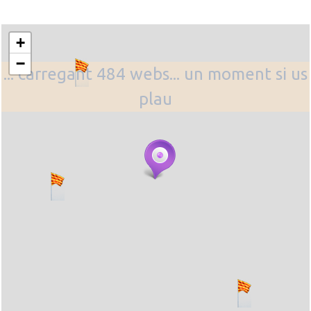
+
−
... carregant 484 webs... un moment si us
plau