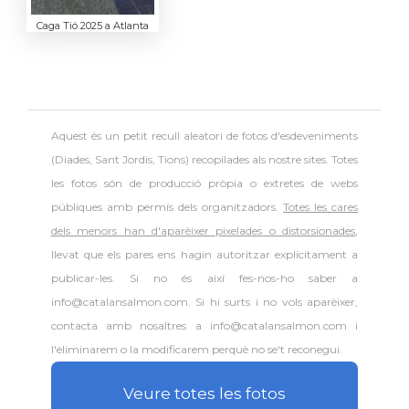
Caga Tió 2025 a Atlanta
Aquest és un petit recull aleatori de
fotos d'esdeveniments
(Diades, Sant Jordis, Tions) recopilades als nostre sites. Totes
les fotos són de producció pròpia o extretes de webs
públiques amb permís dels organitzadors.
Totes les cares
dels menors han d'aparèixer pixelades o distorsionades
,
llevat que els pares ens hagin autoritzar explícitament a
publicar-les. Si no és així fes-nos-ho saber a
info@catalansalmon.com. Si hi surts i no vols aparèixer,
contacta amb nosaltres a info@catalansalmon.com i
l'eliminarem o la modificarem perquè no se't reconegui.
Veure totes les fotos