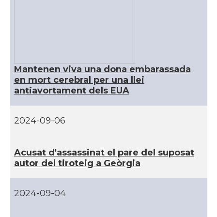
CAMON
Catalans a Hawaii
CAMON
Catalans a Houston - Texas
CAMON
Catalans a INDIANA
Mantenen viva una dona embarassada
en mort cerebral per una llei
antiavortament dels EUA
CAMON
Catalans a IOWA
CAMON
Catalans a IRVINE
2024-09-06
CAMON
Catalans a Jacksonville
Acusat d'assassinat el pare del suposat
autor del tiroteig a Geòrgia
CAMON
Catalans a Kentucky
2024-09-04
CAMON
Catalans a Las Vegas