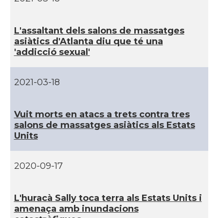
CAMON
Catalans a OKLAHOMA
L'assaltant dels salons de massatges
asiàtics d'Atlanta diu que té una
CAMON
Catalans a ORLANDO
'addicció sexual'
Catalans a Philadelphia,
2021-03-18
CAMON
Pennsylvania, USA
Vuit morts en atacs a trets contra tres
CAMON
Catalans a PHOENIX
salons de massatges asiàtics als Estats
Units
CAMON
Catalans a Portland (OR)
2020-09-17
CAMON
Catalans a PROVIDENCE
L'huracà Sally toca terra als Estats Units i
CAMON
Catalans a RENO
amenaça amb inundacions