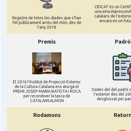
L'IDCAT és un Certifi
una eina imprescindi
catalans de l'exterior
Registre de totes les diades que s'han
encara en un futu
fet públicament arreu del món, des de
l'any 2018
Premis
Padró
El 2016 l'Institut de Projecció Exterior
de la Cultura Catalana ens atorgà el
Dades del del padró d
PREMI JOSEP MARIA BATISTA I ROCA
l'exterior des del 20
per reconéixer la tasca de
desglossat per pais
CATALANSALMON
Rodamons
Retor