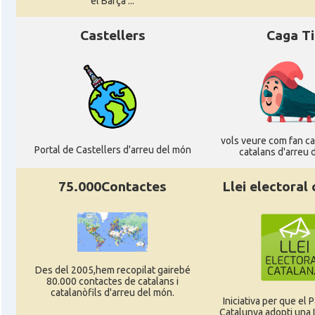
el Barça ...
Acció
Oficina d'ACCIÓ Paris
Castellers
Caga T
Delegació
Delegació del Govern a França
Consolat
Consolat general a Bayonne
vols veure com fan cag
Consolat
Consolat general a Bordeaux
Portal de Castellers d'arreu del món
catalans d'arreu 
Consolat
Consolat general a Lyon
75.000Contactes
Llei electoral
Consolat
Consolat general a Marseille
Consolat
Consolat general a Montpellier
Des del 2005,hem recopilat gairebé
80.000 contactes de catalans i
catalanòfils d'arreu del món.
Iniciativa per que el
Consolat
Consolat general a Paris
Catalunya adopti una L