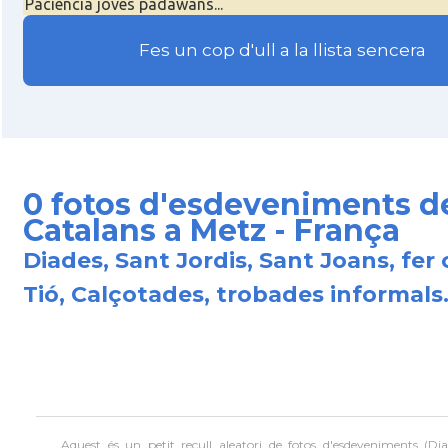
Paciència joves padawans...
Fes un cop d'ull a la llista sencera
0 fotos d'esdeveniments d
Catalans a Metz - França
Diades, Sant Jordis, Sant Joans, fer 
Tió, Calçotades, trobades informals.
Aquest és un petit recull aleatori de
fotos d'esdeveniments (Dia