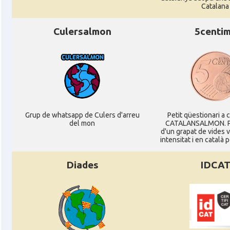
Catalana
Consolat
Consolat general a Pau
Culersalmon
5centi
Consolat
Consolat general a Perpinyà
Consolat
Consolat general a Strasbourg
Consolat
Consolat general a Toulouse
Grup de whatsapp de Culers d'arreu
Petit qüestionari a 
del mon
CATALANSALMON. P
d'un grapat de vides 
intensitat i en català 
Ambaixada
Ambaixada espanyola a França
* + ambaixades i consolats
Diades
IDCA