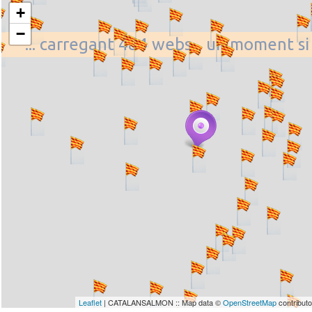
+
−
... carregant 484 webs... un moment si
Leaflet
| CATALANSALMON :: Map data ©
OpenStreetMap
contribut