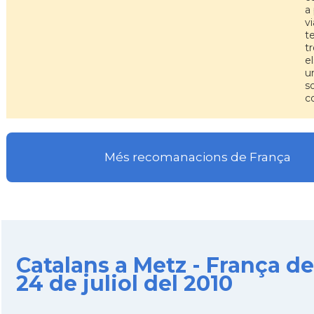
a 
v
te
t
e
u
so
c
Més recomanacions de França
Catalans a Metz - França de
24 de juliol del 2010