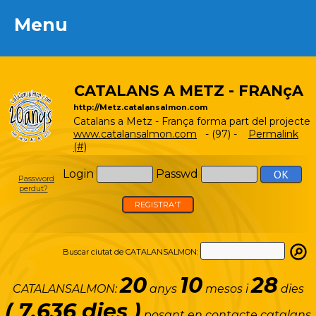
Menu
Menu
CATALANS A METZ - FRANçA
http://Metz.catalansalmon.com
Catalans a Metz - França forma part del projecte
www.catalansalmon.com
- (97) -
Permalink
(#)
Login
Passwd
Password
perdut?
REGISTRA'T
Buscar ciutat de CATALANSALMON:
20
10
28
CATALANSALMON:
anys
mesos i
dies
( 7.636 dies )
posant en contacte catalans