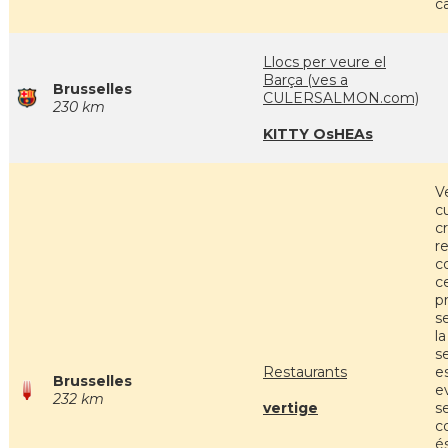
c
Llocs per veure el
Barça (ves a
Brusselles
CULERSALMON.com)
230 km
KITTY OsHEAs
V
c
cr
r
c
c
p
s
la
s
Restaurants
e
Brusselles
e
232 km
vertige
s
co
é