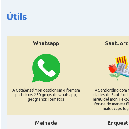
Útils
CAMON
Catalans a PERPINYA
CAMON
Catalans a REIMS
Whatsapp
SantJord
CAMON
Catalans a RENNES
CAMON
Catalans a Rouen
CAMON
Catalans a STRASBOURG
A Catalansalmon gestionem o formem
A Santjording.com 
part d'uns 250 grups de whatsapp,
diades de SantJordi
CAMON
Catalans a Toulouse
geogràfics i temàtics
arreu del mon, i ex
fer-ne de manera fà
maldecaps logí­
CAMON
Catalans a TROYES
Mainada
Enquest