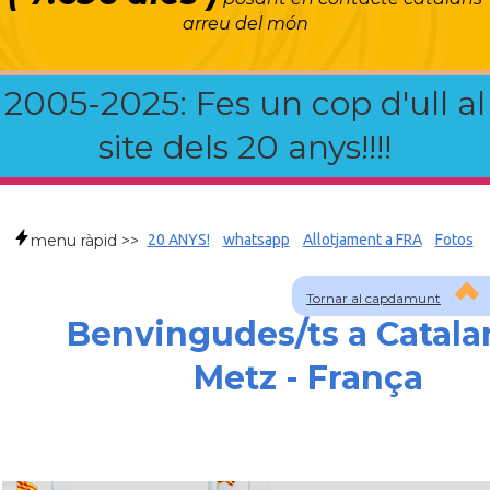
arreu del món
2005-2025: Fes un cop d'ull al
site dels 20 anys!!!!
menu ràpid >>
20 ANYS!
whatsapp
Allotjament a FRA
Fotos
Tornar al capdamunt
Benvingudes/ts a Catala
Metz - França