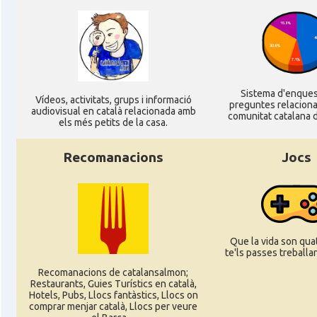
Casal
Ateneu Català de l'Eurodistrict Strasbour
Casal
Casal Català de Grenoble (Maison de Cat
Casal
Casal Català de Nantes "Tirant lo Blan
Sistema d'enque
Ví­deos, activitats, grups i informació
preguntes relacion
audiovisual en català relacionada amb
comunitat catalana d
els més petits de la casa.
Casal
Casal Català de Tolosa de Llenguad
Recomanacions
Jocs
Casal
Casal de Catalunya de París
Casal
Centre Català d'Occitània
Que la vida son quat
te'ls passes treballant
Casal
Centre Cultural Català - Casal Jaume I de
Recomanacions de catalansalmon;
Restaurants, Guies Turístics en català,
Hotels, Pubs, Llocs fantàstics, Llocs on
Casal
Cercle Català de Marsella
comprar menjar català, Llocs per veure