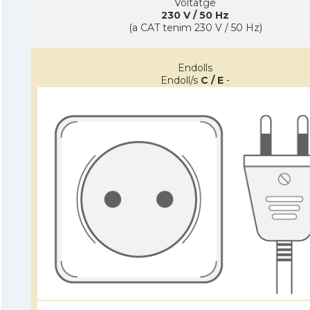
Voltatge
230 V / 50 Hz
(a CAT tenim 230 V / 50 Hz)
Endolls
Endoll/s
C / E
-