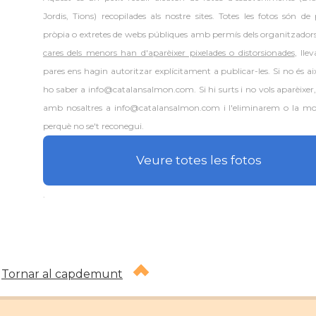
Jordis, Tions) recopilades als nostre sites. Totes les fotos són de
pròpia o extretes de webs públiques amb permís dels organitzador
cares dels menors han d'aparèixer pixelades o distorsionades
, lle
pares ens hagin autoritzar explícitament a publicar-les. Si no és aix
ho saber a info@catalansalmon.com. Si hi surts i no vols aparèixer
amb nosaltres a info@catalansalmon.com i l'eliminarem o la mo
perquè no se't reconegui.
Veure totes les fotos
.
Tornar al capdemunt