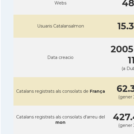
4
Webs
15.
Usuaris Catalansalmon
2005
Data creacio
1
(a Dub
62.
Catalans registrats als consolats de
França
(gener 
427.
Catalans registrats als consolats d'arreu del
mon
(gener 