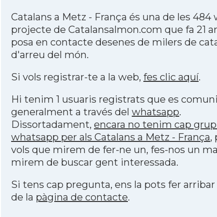
Catalans a Metz - França és una de les 484
projecte de Catalansalmon.com que fa 21 a
posa en contacte desenes de milers de cat
d'arreu del món.
Si vols registrar-te a la web,
fes clic aquí
.
Hi tenim 1 usuaris registrats que es comu
generalment a través del
whatsapp
.
Dissortadament,
encara no tenim cap grup
whatsapp per als Catalans a Metz - França
,
vols que mirem de fer-ne un, fes-nos un mai
mirem de buscar gent interessada.
Si tens cap pregunta, ens la pots fer arribar
de la
pàgina de contacte
.