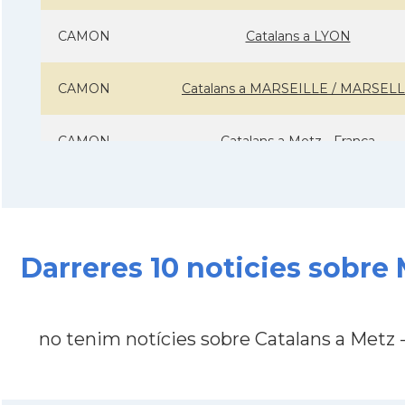
CAMON
Catalans a LYON
CAMON
Catalans a MARSEILLE / MARSEL
CAMON
Catalans a Metz - França
CAMON
Catalans a Montpellier - França
CAMON
Catalans a NANCY
Darreres 10 noticies sobre
CAMON
Catalans a Nantes
no tenim notícies sobre Catalans a Metz 
CAMON
Catalans a Nice, Niça
CAMON
CATALANS A PARIS