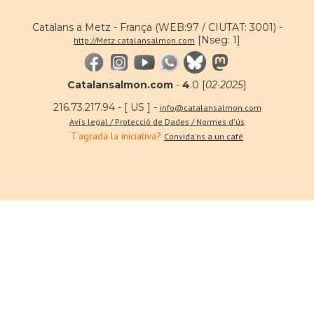
Catalans a Metz - França (WEB:97 / CIUTAT: 3001) -
[Nseg: 1]
http://Metz.catalansalmon.com
Catalansalmon.com
-
4
.0 [
02·2025
]
216.73.217.94 - [ US ] -
info@catalansalmon.com
Avís legal / Protecció de Dades / Normes d'ús
T'agrada la iniciativa?
Convida'ns a un café