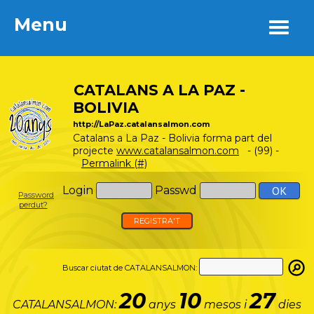
Menu
Menu
CATALANS A LA PAZ -
BOLIVIA
http://LaPaz.catalansalmon.com
Catalans a La Paz - Bolivia forma part del
projecte
www.catalansalmon.com
- (99) -
Permalink (#)
Login
Passwd
Password
perdut?
REGISTRA'T
Buscar ciutat de CATALANSALMON:
20
10
27
CATALANSALMON:
anys
mesos i
dies