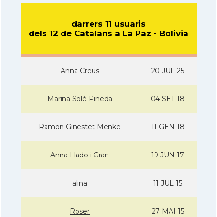
darrers 11 usuaris
dels 12 de Catalans a La Paz - Bolivia
Anna Creus
20 JUL 25
Marina Solé Pineda
04 SET 18
Ramon Ginestet Menke
11 GEN 18
Anna Llado i Gran
19 JUN 17
alina
11 JUL 15
Roser
27 MAI 15