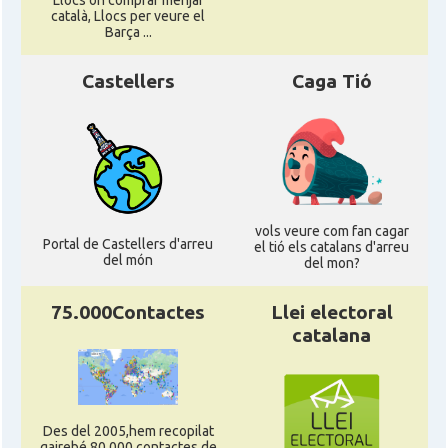
Llocs on comprar menjar
català, Llocs per veure el
Barça ...
Castellers
Caga Tió
vols veure com fan cagar
Portal de Castellers d'arreu
el tió els catalans d'arreu
del món
del mon?
75.000Contactes
Llei electoral
catalana
Des del 2005,hem recopilat
gairebé 80.000 contactes de