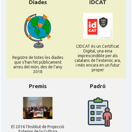
Diades
IDCAT
L'IDCAT és un Certificat
Digital, una eina
imprescindible per als
Registre de totes les diades
catalans de l'exterior, ara,
que s'han fet públicament
i més encara en un futur
arreu del món, des de l'any
proper
2018
Premis
Padró
El 2016 l'Institut de Projecció
Exterior de la Cultura