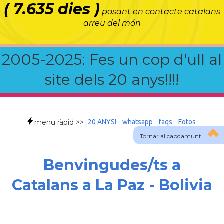
( 7.635 dies )
posant en contacte catalans
arreu del món
2005-2025: Fes un cop d'ull al
site dels 20 anys!!!!
menu ràpid >>
20 ANYS!
whatsapp
faqs
Fotos
Tornar al capdamunt
Benvingudes/ts a
Catalans a La Paz - Bolivia