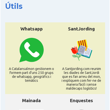
Útils
Whatsapp
SantJording
A Catalansalmon gestionem o
A Santjording.com reunim
formem part d'uns 250 grups
les diades de SantJordi
de whatsapp, geogràfics i
que es fan arreu del mon,
temàtics
i expliquem com fer-ne de
manera fàcil i sense
maldecaps logí­stics!
Mainada
Enquestes