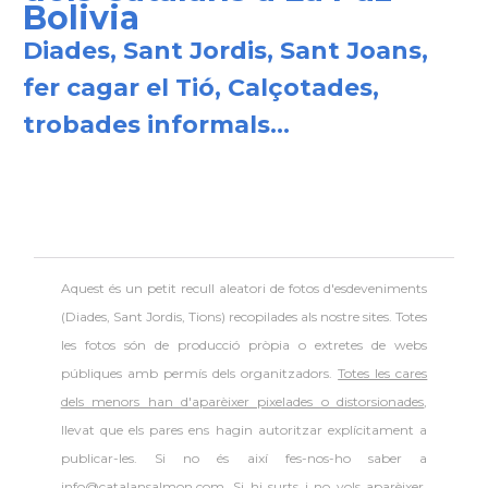
Bolivia
Diades, Sant Jordis, Sant Joans,
fer cagar el Tió, Calçotades,
trobades informals...
Aquest és un petit recull aleatori de
fotos d'esdeveniments
(Diades, Sant Jordis, Tions) recopilades als nostre sites. Totes
les fotos són de producció pròpia o extretes de webs
públiques amb permís dels organitzadors.
Totes les cares
dels menors han d'aparèixer pixelades o distorsionades
,
llevat que els pares ens hagin autoritzar explícitament a
publicar-les. Si no és així fes-nos-ho saber a
info@catalansalmon.com. Si hi surts i no vols aparèixer,