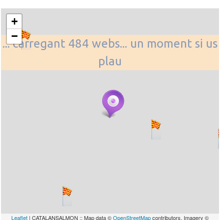
+
−
... carregant 484 webs... un moment si us
plau
Leaflet
| CATALANSALMON :: Map data ©
OpenStreetMap
contributors, Imagery ©