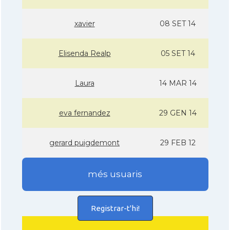
xavier
08 SET 14
Elisenda Realp
05 SET 14
Laura
14 MAR 14
eva fernandez
29 GEN 14
gerard puigdemont
29 FEB 12
més usuaris
Registrar-t'hi!