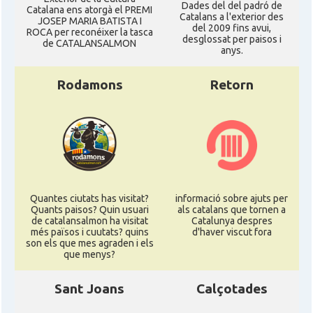
Dades del del padró de
Catalana ens atorgà el PREMI
Catalans a l'exterior des
JOSEP MARIA BATISTA I
del 2009 fins avui,
ROCA per reconéixer la tasca
desglossat per paisos i
de CATALANSALMON
anys.
Rodamons
Retorn
Quantes ciutats has visitat?
informació sobre ajuts per
Quants paisos? Quin usuari
als catalans que tornen a
de catalansalmon ha visitat
Catalunya despres
més països i cuutats? quins
d'haver viscut fora
son els que mes agraden i els
que menys?
Sant Joans
Calçotades