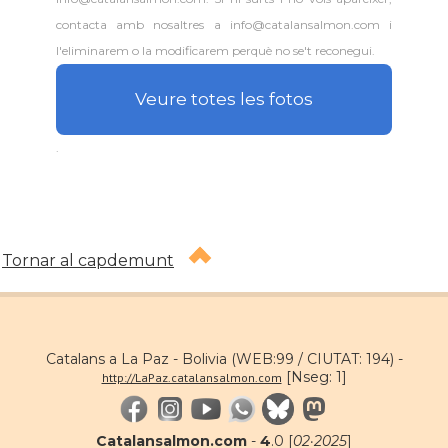
contacta amb nosaltres a info@catalansalmon.com i
l'eliminarem o la modificarem perquè no se't reconegui.
Veure totes les fotos
.
Tornar al capdemunt
Catalans a La Paz - Bolivia (WEB:99 / CIUTAT: 194) -
[Nseg: 1]
http://LaPaz.catalansalmon.com
Catalansalmon.com
-
4
.0 [
02·2025
]