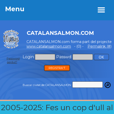
Menu
Menu
CATALANSALMON.COM
CATALANSALMON.com forma part del projecte
www.catalansalmon.com
- (0) -
Permalink (#)
Login
Passwd
Password
perdut?
REGISTRA'T
Buscar ciutat de CATALANSALMON:
2005-2025: Fes un cop d'ull al