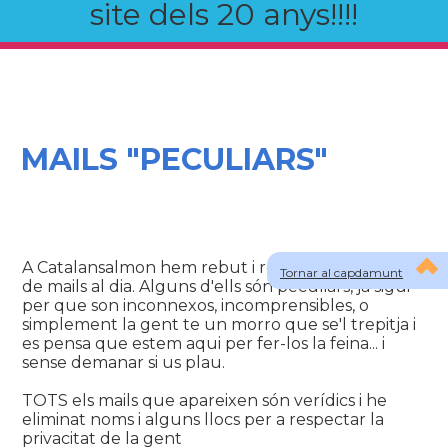
site dels 20 anys!!!!
MAILS "PECULIARS"
A Catalansalmon hem rebut i rebem un bon munt
Tornar al capdamunt
de mails al dia. Alguns d'ells són peculiars, ja sigui
per que son inconnexos, incomprensibles, o
simplement la gent te un morro que se'l trepitja i
es pensa que estem aqui per fer-los la feina... i
sense demanar si us plau.
TOTS els mails que apareixen són verídics i he
eliminat noms i alguns llocs per a respectar la
privacitat de la gent