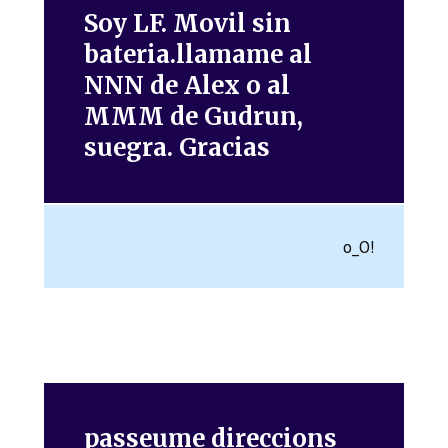
Soy LF. Movil sin
bateria.llamame al
NNN de Alex o al
MMM de Gudrun,
suegra. Gracias
o_O!
passeume direccions