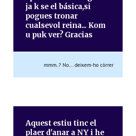
ja k se el básica,si
pogues tronar
cualsevol reina... Kom
u puk ver? Gracias
mmm..? No.... deixem-ho còrrer
Aquest estiu tinc el
plaer d'anar a NY i he