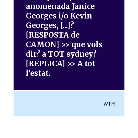
anomenada Janice
Georges i/o Kevin
Georges, [...]?
[RESPOSTA de
CAMON] >> que vols
dir? a TOT sydney?
[REPLICA] >> A tot
l'estat.
WTF!