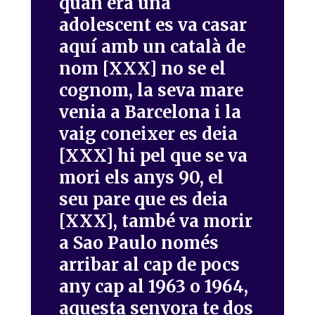
quan era una
adolescent es va casar
aquí amb un català de
nom [XXX] no se el
cognom, la seva mare
venia a Barcelona i la
vaig coneixer es deia
[XXX] hi pel que se va
mori els anys 90, el
seu pare que es deia
[XXX], també va morir
a Sao Paulo només
arribar al cap de pocs
any cap al 1963 o 1964,
aquesta senyora te dos