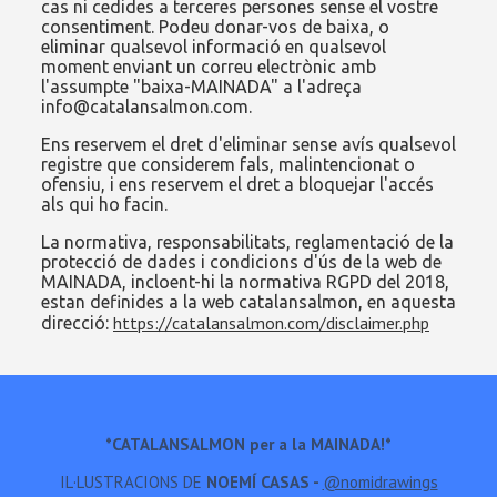
cas ni cedides a terceres persones sense el vostre
consentiment. Podeu donar-vos de baixa, o
eliminar qualsevol informació en qualsevol
moment enviant un correu electrònic amb
l'assumpte "baixa-MAINADA" a l'adreça
info@catalansalmon.com.
Ens reservem el dret d'eliminar sense avís qualsevol
registre que considerem fals, malintencionat o
ofensiu, i ens reservem el dret a bloquejar l'accés
als qui ho facin.
La normativa, responsabilitats, reglamentació de la
protecció de dades i condicions d'ús de la web de
MAINADA, incloent-hi la normativa RGPD del 2018,
estan definides a la web catalansalmon, en aquesta
https://catalansalmon.com/disclaimer.php
direcció:
*CATALANSALMON per a la MAINADA!*
IL·LUSTRACIONS DE
NOEMÍ CASAS -
@nomidrawings