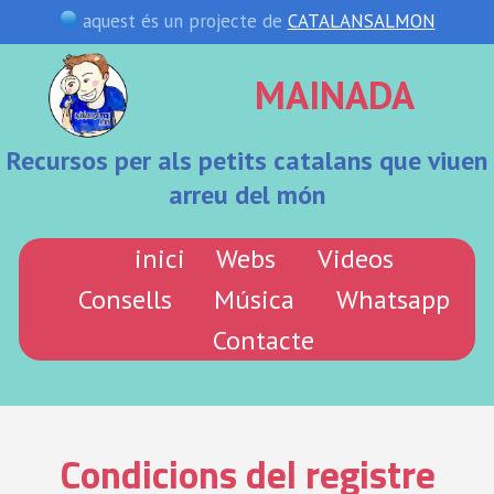
aquest és un projecte de
CATALANSALMON
MAINADA
Recursos per als petits catalans que viuen
arreu del món
inici
Webs
Videos
Consells
Música
Whatsapp
Contacte
Condicions del registre