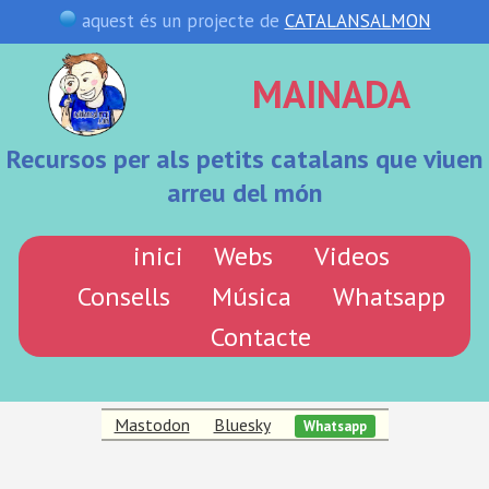
aquest és un projecte de
CATALANSALMON
MAINADA
Recursos per als petits catalans que viuen
arreu del món
inici
Webs
Videos
Consells
Música
Whatsapp
Contacte
Mastodon
Bluesky
Whatsapp