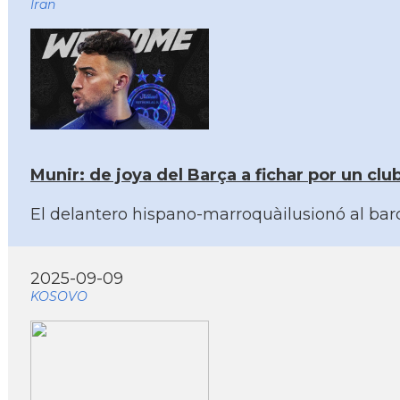
Iran
Munir: de joya del Barça a fichar por un club
El delantero hispano-marroquàilusionó al bar
2025-09-09
KOSOVO