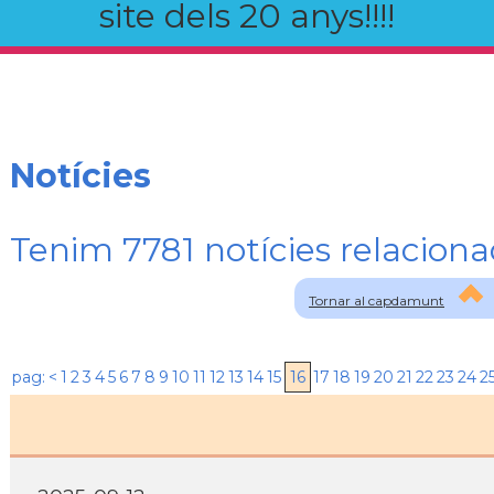
site dels 20 anys!!!!
Notícies
Tenim 7781 notícies relaci
Tornar al capdamunt
pag:
<
1
2
3
4
5
6
7
8
9
10
11
12
13
14
15
16
17
18
19
20
21
22
23
24
2