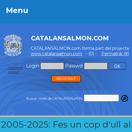
Menu
Menu
CATALANSALMON.COM
CATALANSALMON.com forma part del projecte
www.catalansalmon.com
- (0) -
Permalink (#)
Login
Passwd
Password
perdut?
REGISTRA'T
Buscar ciutat de CATALANSALMON:
2005-2025: Fes un cop d'ull al