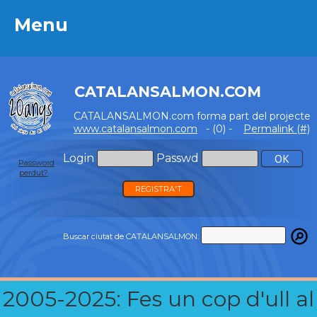
Menu
Menu
CATALANSALMON.COM
CATALANSALMON.com forma part del projecte
www.catalansalmon.com
- (0) -
Permalink (#)
Login
Passwd
Password
perdut?
REGISTRA'T
Buscar ciutat de CATALANSALMON:
2005-2025: Fes un cop d'ull al