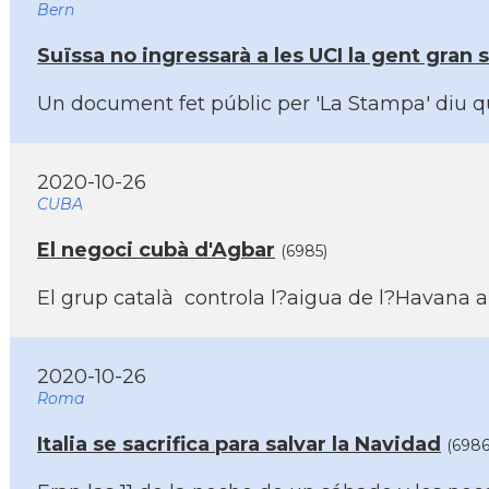
Bern
Suïssa no ingressarà a les UCI la gent gran s
Un document fet públic per 'La Stampa' diu que
2020-10-26
CUBA
El negoci cubà d'Agbar
(6985)
El grup català controla l?aigua de l?Havana 
2020-10-26
Roma
Italia se sacrifica para salvar la Navidad
(6986