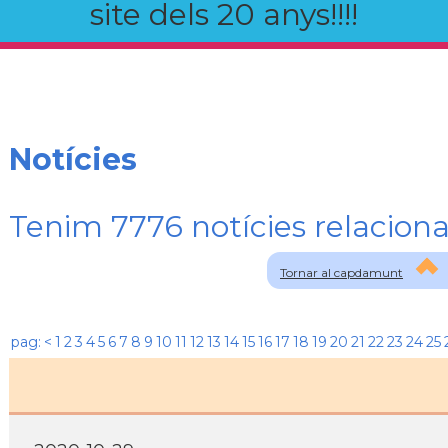
site dels 20 anys!!!!
Notícies
Tenim 7776 notícies relaci
Tornar al capdamunt
pag:
<
1
2
3
4
5
6
7
8
9
10
11
12
13
14
15
16
17
18
19
20
21
22
23
24
25