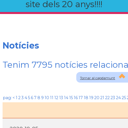
site dels 20 anys!!!!
Notícies
Tenim 7795 notícies relaci
Tornar al capdamunt
pag:
<
1
2
3
4
5
6
7
8
9
10
11
12
13
14
15
16
17
18
19
20
21
22
23
24
25