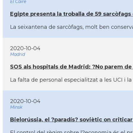
El Caire
Egipte presenta la troballa de 59 sarcòfags
La seixantena de sarcòfags, molt ben conserva
2020-10-04
Madrid
SOS als hospitals de Madrid: ?No parem de
La falta de personal especialitzat a les UCI 
2020-10-04
Minsk
Bielorússia, el ?paradí­s? soviètic on critic
El control del règim sobre l?economia és el pr