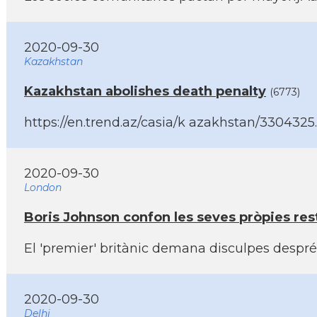
2020-09-30
Kazakhstan
Kazakhstan abolishes death penalty
(6773)
https://en.trend.az/casia/k azakhstan/3304325
2020-09-30
London
Boris Johnson confon les seves pròpies res
El 'premier' britànic demana disculpes despr
2020-09-30
Delhi