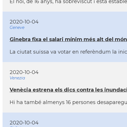
El noi, de 16 anys, ha sobreviscut i està estab
2020-10-04
Geneve
Ginebra fixa el salari mí­nim més alt del mó
La ciutat suïssa va votar en referèndum la ini
2020-10-04
Venezia
Venècia estrena els dics contra les inundaci
Hi ha també almenys 16 persones desaparegudes
2020-10-04