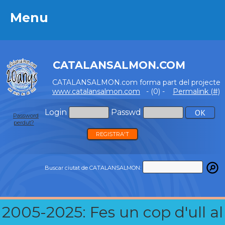
Menu
Menu
CATALANSALMON.COM
CATALANSALMON.com forma part del projecte
www.catalansalmon.com
- (0) -
Permalink (#)
Login
Passwd
Password
perdut?
REGISTRA'T
Buscar ciutat de CATALANSALMON:
2005-2025: Fes un cop d'ull al