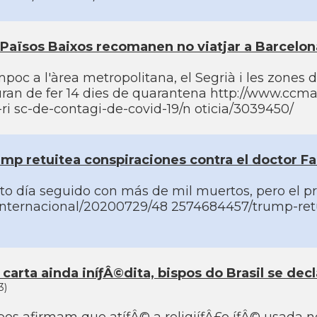
 Països Baixos recomanen no viatjar a Barcelona
poc a l'àrea metropolitana, el Segrià i les zones d
ran de fer 14 dies de quarantena http://www.ccma
-ri sc-de-contagi-de-covid-19/n oticia/3039450/
mp retuitea conspiraciones contra el doctor Fau
to dí­a seguido con más de mil muertos, pero el p
nternacional/20200729/48 2574684457/trump-retuit
carta ainda iníƒÂ©dita, bispos do Brasil se dec
3)