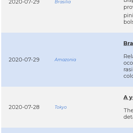
Bis
2020-07-29
Brasilia
pro
pin
bol
Bra
Rel
2020-07-29
Amazonia
oco
ras
col
A y
2020-07-28
Tokyo
The
det