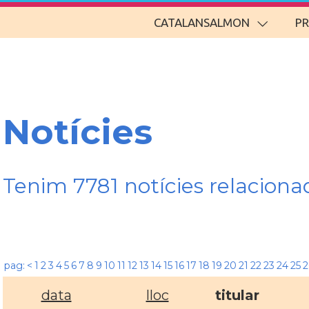
CATALANSALMON
P
Notícies
Tenim 7781 notícies relacio
pag:
<
1
2
3
4
5
6
7
8
9
10
11
12
13
14
15
16
17
18
19
20
21
22
23
24
25
2
data
lloc
titular