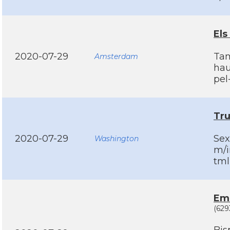
Els
2020-07-29
Tam
Amsterdam
hau
pel
Tru
2020-07-29
Sex
Washington
m/i
tml
Em 
(629