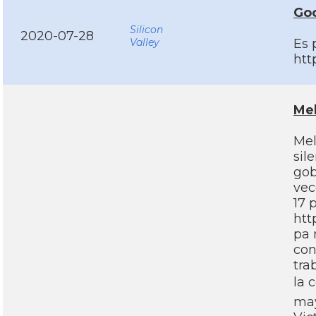
Goo
Silicon
2020-07-28
Valley
Es 
htt
Mel
Mel
sil
gob
vec
17 
htt
pa 
con
tra
la 
may