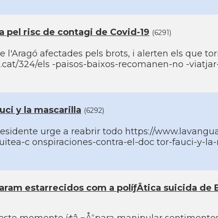
 pel risc de contagi de Covid-19
(6291)
e l'Aragó afectades pels brots, i alerten els que to
.cat/324/els -paisos-baixos-recomanen-no -viatjar
ci y la mascarilla
(6292)
residente urge a reabrir todo https://www.lavangua
ea-c onspiraciones-contra-el-doc tor-fauci-y-la-
laram estarrecidos com a políƒÂ­tica suicida de