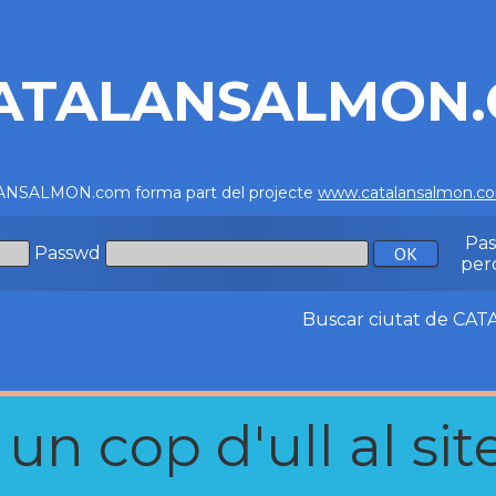
ATALANSALMON
NSALMON.com forma part del projecte
www.catalansalmon.c
Pa
Passwd
per
Buscar ciutat de C
n cop d'ull al site