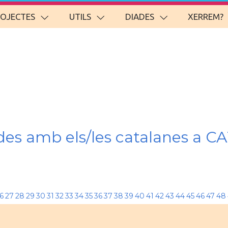
ROJECTES
UTILS
DIADES
XERREM?
nades amb els/les catalanes
6
27
28
29
30
31
32
33
34
35
36
37
38
39
40
41
42
43
44
45
46
47
48