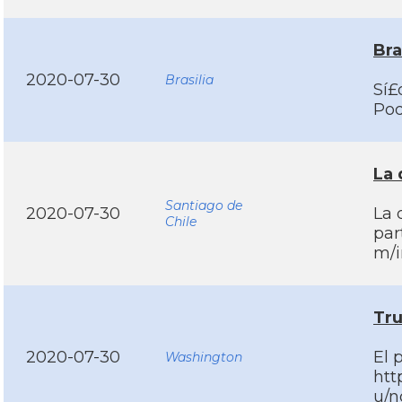
Bra
2020-07-30
Brasilia
Sí£
Pod
La 
Santiago de
2020-07-30
La 
Chile
par
m/i
Tru
2020-07-30
El 
Washington
htt
u/n