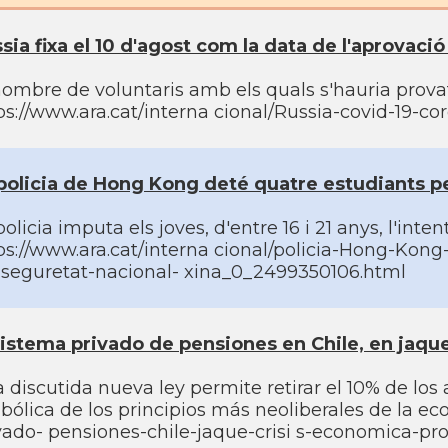
sia fixa el 10 d'agost com la data de l'aprovació
nombre de voluntaris amb els quals s'hauria provat,
ps://www.ara.cat/interna cional/Russia-covid-19-
policia de Hong Kong deté quatre estudiants pe
policia imputa els joves, d'entre 16 i 21 anys, l'int
ps://www.ara.cat/interna cional/policia-Hong-Kong
i-seguretat-nacional- xina_0_2499350106.html
sistema privado de pensiones en Chile, en jaqu
 discutida nueva ley permite retirar el 10% de los
bólica de los principios más neoliberales de la eco
vado- pensiones-chile-jaque-crisi s-economica-pr