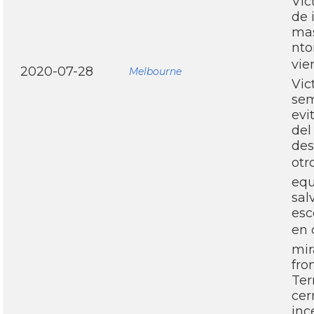
Vic
de 
mas
nto
vie
2020-07-28
Melbourne
Vic
sem
evi
del
des
otr
equ
sal
esc
en 
mir
fro
Ter
cer
inc