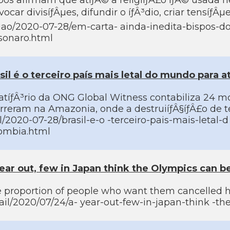
pos afirmam que atíƒÂ© a religiíƒÂ£o íƒÂ© usada 
vocar divisíƒÂµes, difundir o íƒÂ³dio, criar tensíƒÂµe
iao/2020-07-28/em-carta- ainda-inedita-bispos-do-
sonaro.html
sil é o terceiro paí­s mais letal do mundo para a
atíƒÂ³rio da ONG Global Witness contabiliza 24 m
rreram na Amazonia, onde a destruiíƒÂ§íƒÂ£o de ter
il/2020-07-28/brasil-e-o -terceiro-pais-mais-letal-
ombia.html
ear out, few in Japan think the Olympics can b
 proportion of people who want them cancelled h
ail/2020/07/24/a- year-out-few-in-japan-think -t