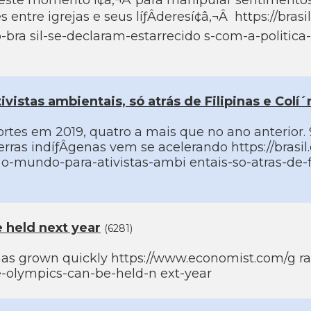
neste momento í¢â‚¬Å“para manipular sentimentos
s entre igrejas e seus líƒÂ­deresí¢â‚¬Â  https://brasi
bra sil-se-declaram-estarrecido s-com-a-politica-
tivistas ambientais, só atrás de Filipinas e Colí
ortes em 2019, quatro a mais que no ano anterior.
ras indíƒÂ­genas vem se acelerando https://brasil
d o-mundo-para-ativistas-ambi entais-so-atras-de-fi
e held next year
(6281)
as grown quickly https://www.economist.com/g ra
he-olympics-can-be-held-n ext-year