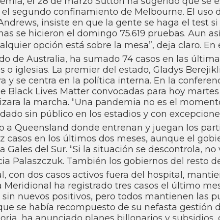
demia, el 28 de marzo Sutton ha sugerido que se e
a el segundo confinamiento de Melbourne. El uso d
Andrews, insiste en que la gente se haga el test si 
as se hicieron el domingo 75.619 pruebas. Aun así­
lquier opción está sobre la mesa”, deja claro. En 
ado de Australia, ha sumado 74 casos en las últim
o iglesias. La premier del estado, Gladys Berejikl
a y se centra en la polí­tica interna. En la confere
s de Black Lives Matter convocadas para hoy marte
orizara la marcha. “Una pandemia no es el moment
nudado sin público en los estadios y con excepcione
do a Queensland donde entrenan y juegan los part
ez casos en los últimos dos meses, aunque el gobi
ales del Sur. “Si la situación se descontrola, no
acia Palaszczuk. También los gobiernos del resto d
l, con dos casos activos fuera del hospital, manti
ia Meridional ha registrado tres casos el último me
s sin nuevos positivos, pero todos mantienen las p
, que se habí­a recompuesto de su nefasta gestión 
oria, ha anunciado planes billonarios y subsidios,