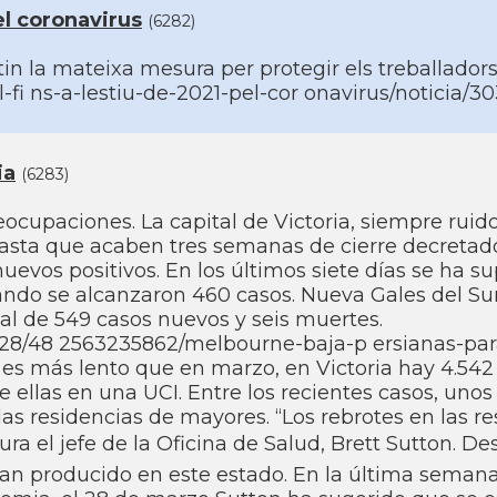
el coronavirus
(6282)
in la mateixa mesura per protegir els treballador
-fi ns-a-lestiu-de-2021-pel-cor onavirus/noticia/3
ia
(6283)
ocupaciones. La capital de Victoria, siempre ruido
hasta que acaben tres semanas de cierre decretado
nuevos positivos. En los últimos siete dí­as se ha 
cuando se alcanzaron 460 casos. Nueva Gales del S
tal de 549 casos nuevos y seis muertes.
28/48 2563235862/melbourne-baja-p ersianas-par
s más lento que en marzo, en Victoria hay 4.542 
 ellas en una UCI. Entre los recientes casos, uno
las residencias de mayores. “Los rebrotes en las r
ra el jefe de la Oficina de Salud, Brett Sutton. De
han producido en este estado. En la última semana