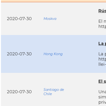
Rús
2020-07-30
Moskva
El 
htt
La 
2020-07-30
La 
Hong Kong
htt
lle
El 
Santiago de
2020-07-30
Una
Chile
sim
pri