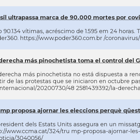
sil ultrapassa marca de 90.000 mortes por cov
o 90.134 ví­timas, acréscimo de 1.595 em 24 horas. T
er360. https://www.poder360.com.br /coronavirus/
derecha más pinochetista toma el control del 
derecha más pinochetista no está dispuesta a ren
tir de las protestas que se iniciaron en octubre pa
nternacional/20200730/48 2581439392/la-derecha-
mp proposa ajornar les eleccions perquè qüestio
president dels Estats Units assegura en un missatg
p://www.ccma.cat/324/tru mp-proposa-ajornar-les-e
oticia/3040056/