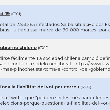
id-19
(6301)
otal de 2.551.265 infectados. Saiba situaçí£o dos E
brasil-ultrapa ssa-marca-de-90-000-mortes- por-c
Gobierno chileno
(6302)
dirse fácilmente. La sociedad chilena cambió defi
sado contra el modelo neoliberal... https://www.la
mas-p inochetista-toma-el-control -del-gobierno
na la fiabilitat del vot per correu
(6303)
e a Twitter que "podrien ser les més fraudulentes 
lec cions-perque-questiona-la-f iabilitat-del-vot-