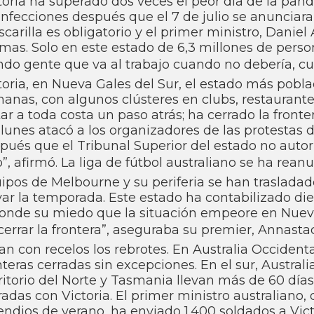
toria ha superado dos veces el peor dí­a de la pan
infecciones después que el 7 de julio se anunciar
carilla es obligatorio y el primer ministro, Daniel 
mas. Solo en este estado de 6,3 millones de person
ndo gente que va al trabajo cuando no deberí­a, cua
toria, en Nueva Gales del Sur, el estado más pobl
anas, con algunos clústeres en clubs, restaurantes 
tar a toda costa un paso atrás; ha cerrado la fronter
 lunes atacó a los organizadores de las protesta
pués que el Tribunal Superior del estado no aut
o”, afirmó. La liga de fútbol australiano se ha rea
ipos de Melbourne y su periferia se han traslada
var la temporada. Este estado ha contabilizado di
onde su miedo que la situación empeore en Nueva G
cerrar la frontera”, aseguraba su premier, Annast
an con recelos los rebrotes. En Australia Occidenta
nteras cerradas sin excepciones. En el sur, Austral
ritorio del Norte y Tasmania llevan más de 60 dí­a
radas con Victoria. El primer ministro australiano
endios de verano, ha enviado 1.400 soldados a Vict