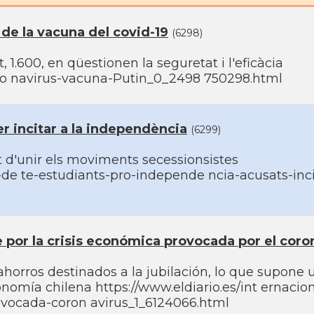
 de la vacuna del covid-19
(6298)
 1.600, en qüestionen la seguretat i l'eficàcia
coro navirus-vacuna-Putin_0_2498 750298.html
r incitar a la independència
(6299)
ent d'unir els moviments secessionsistes
-de te-estudiants-pro-independe ncia-acusats-inci
e por la crisis económica provocada por el coro
 ahorros destinados a la jubilación, lo que supone 
nomí­a chilena https://www.eldiario.es/int ernacio
ovocada-coron avirus_1_6124066.html