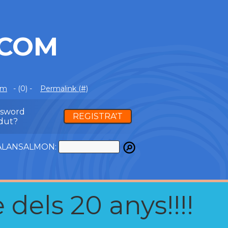
.COM
om
- (0) -
Permalink (#)
ssword
REGISTRA'T
dut?
ATALANSALMON:
 dels 20 anys!!!!