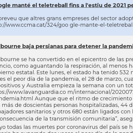
gle manté el teletreball fins a l'estiu de 2021 p
preveu que altres grans empreses del sector adopt
p://www.ccma.cat/324/goo gle-mante-el-teletreball
bourne baja persianas para detener la pandem
bourne se ha convertido en el epicentro de las pre
encio, como aguantando la respiración, al menos 
ierno estatal. Este lunes, el estado ha tenido 532 
es el peor dí­a de la pandemia, el 28 de marzo, 
positivos y Australia empieza la semana con un to
ps://www.lavanguardia.co m/internacional/202007
ndemia.html Aunque que el ritmo de crecimiento e
 más de doscientas personas hospitalizadas, 44 de
bajadores sanitarios y otros 680 están ligados con 
consecuencia de la transmisión comunitaria”, asegu
o todas las muertes por coronavirus del paí­s se 