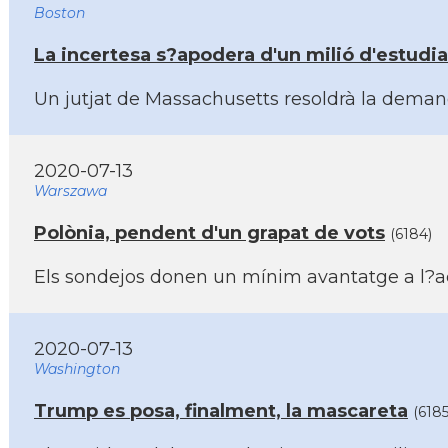
Boston
La incertesa s?apodera d'un milió d'estudian
Un jutjat de Massachusetts resoldrà la demand
2020-07-13
Warszawa
Polònia, pendent d'un grapat de vots
(6184)
Els sondejos donen un mí­nim avantatge a l?ac
2020-07-13
Washington
Trump es posa, finalment, la mascareta
(6185