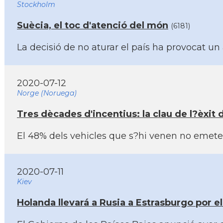
Stockholm
Suècia, el toc d'atenció del món
(6181)
La decisió de no aturar el paí­s ha provocat
2020-07-12
Norge (Noruega)
Tres dècades d'incentius: la clau de l?èxit
El 48% dels vehicles que s?hi venen no emete
2020-07-11
Kiev
Holanda llevará a Rusia a Estrasburgo por e