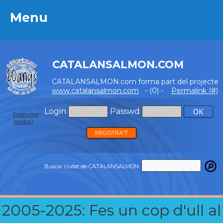
Menu
Menu
CATALANSALMON.COM
CATALANSALMON.com forma part del projecte
www.catalansalmon.com
- (0) -
Permalink (#)
Login
Passwd
Password
perdut?
REGISTRA'T
Buscar ciutat de CATALANSALMON:
2005-2025: Fes un cop d'ull al