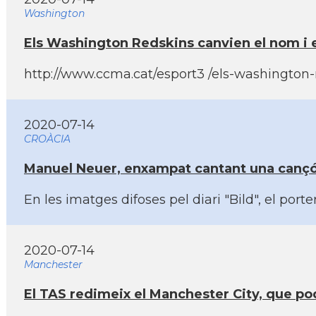
Washington
Els Washington Redskins canvien el nom i el
http://www.ccma.cat/esport3 /els-washington-re
2020-07-14
CROÀCIA
Manuel Neuer, enxampat cantant una cançó 
En les imatges difoses pel diari "Bild", el p
2020-07-14
Manchester
El TAS redimeix el Manchester City, que po