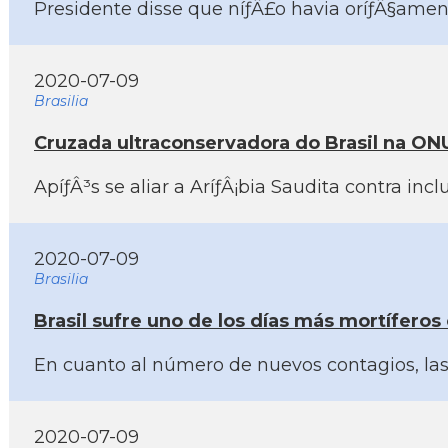
Presidente disse que níƒÂ£o havia oríƒÂ§ament
2020-07-09
Brasilia
Cruzada ultraconservadora do Brasil na ONU
ApíƒÂ³s se aliar a AríƒÂ¡bia Saudita contra in
2020-07-09
Brasilia
Brasil sufre uno de los dí­as más mortí­fero
En cuanto al número de nuevos contagios, las 
2020-07-09