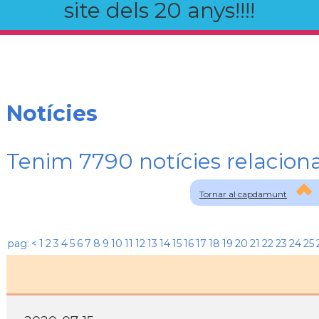
site dels 20 anys!!!!
Notícies
Tenim 7790 notícies relaci
Tornar al capdamunt
pag:
<
1
2
3
4
5
6
7
8
9
10
11
12
13
14
15
16
17
18
19
20
21
22
23
24
25