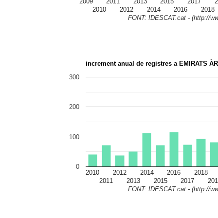
2009
2011
2013
2015
2017
2
2010
2012
2014
2016
2018
FONT: IDESCAT.cat - (http://ww
increment anual de registres a EMIRATS 
300
200
100
0
2010
2012
2014
2016
2018
2011
2013
2015
2017
201
FONT: IDESCAT.cat - (http://ww