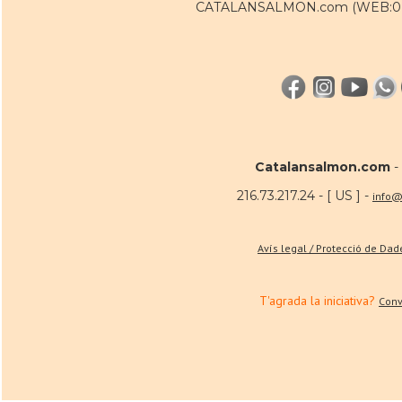
CATALANSALMON.com (WEB:0 / 
Catalansalmon.com
-
216.73.217.24 - [ US ] -
info@
Avís legal / Protecció de Da
T'agrada la iniciativa?
Conv