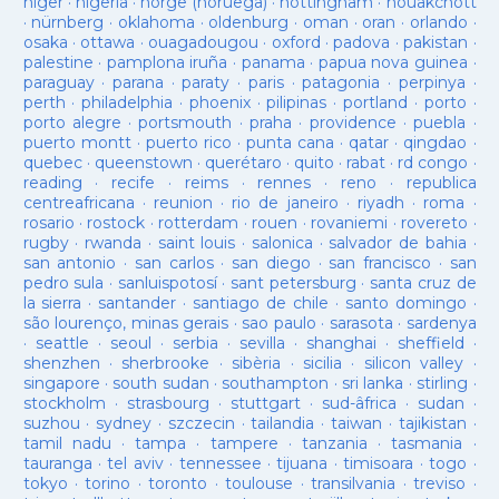
niger
·
nigeria
·
norge (noruega)
·
nottingham
·
nouakchott
·
nürnberg
·
oklahoma
·
oldenburg
·
oman
·
oran
·
orlando
·
osaka
·
ottawa
·
ouagadougou
·
oxford
·
padova
·
pakistan
·
palestine
·
pamplona iruña
·
panama
·
papua nova guinea
·
paraguay
·
parana
·
paraty
·
paris
·
patagonia
·
perpinya
·
perth
·
philadelphia
·
phoenix
·
pilipinas
·
portland
·
porto
·
porto alegre
·
portsmouth
·
praha
·
providence
·
puebla
·
puerto montt
·
puerto rico
·
punta cana
·
qatar
·
qingdao
·
quebec
·
queenstown
·
querétaro
·
quito
·
rabat
·
rd congo
·
reading
·
recife
·
reims
·
rennes
·
reno
·
republica
centreafricana
·
reunion
·
rio de janeiro
·
riyadh
·
roma
·
rosario
·
rostock
·
rotterdam
·
rouen
·
rovaniemi
·
rovereto
·
rugby
·
rwanda
·
saint louis
·
salonica
·
salvador de bahia
·
san antonio
·
san carlos
·
san diego
·
san francisco
·
san
pedro sula
·
sanluispotosí
·
sant petersburg
·
santa cruz de
la sierra
·
santander
·
santiago de chile
·
santo domingo
·
são lourenço, minas gerais
·
sao paulo
·
sarasota
·
sardenya
·
seattle
·
seoul
·
serbia
·
sevilla
·
shanghai
·
sheffield
·
shenzhen
·
sherbrooke
·
sibèria
·
sicilia
·
silicon valley
·
singapore
·
south sudan
·
southampton
·
sri lanka
·
stirling
·
stockholm
·
strasbourg
·
stuttgart
·
sud-âfrica
·
sudan
·
suzhou
·
sydney
·
szczecin
·
tailandia
·
taiwan
·
tajikistan
·
tamil nadu
·
tampa
·
tampere
·
tanzania
·
tasmania
·
tauranga
·
tel aviv
·
tennessee
·
tijuana
·
timisoara
·
togo
·
tokyo
·
torino
·
toronto
·
toulouse
·
transilvania
·
treviso
·