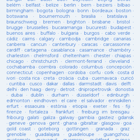
belém
·
belfast
·
belize
·
berlin
·
bern
·
beziers
·
bilbao
·
birmingham
·
bogota
·
bologna
·
bonn
·
bordeaux
·
boston
·
botswana
·
bournemouth
·
brasilia
·
bratislava
·
braunschweig
·
bremen
·
brighton
·
brisbane
·
bristol
·
brugge
·
brusselles
·
bucaramanga
·
bucuresti
·
budapest
·
buenos aires
·
buffalo
·
bulgaria
·
burgos
·
cabo verde
·
cádiz
·
cairns
·
calgary
·
cambodja
·
cambridge
·
canarias
·
canberra
·
cancun
·
canterbury
·
caracas
·
carcassonne
·
cardiff
·
cartagena
·
casablanca
·
casamance
·
chambéry
·
charleston
·
chelmsford
·
cheltenham
·
chester
·
chiapas
·
chicago
·
christchurch
·
clermont-ferrand
·
cleveland
·
cochabamba
·
coimbra
·
colorado
·
columbus
·
concepción
·
connecticut
·
copenhagen
·
cordoba
·
corfu
·
cork
·
costa d
ivori
·
costa rica
·
creta
·
croàcia
·
cuba
·
cuernavaca
·
curicó
·
curitiba
·
cusco
·
dakar
·
dallas
·
darmstadt
·
davis
·
delft
·
delhi
·
den haag
·
derry
·
detroit
·
dnipropetrovsk
·
donostia
·
dubai
·
dublín
·
durham
·
düsseldorf
·
edinburgh
·
edmonton
·
eindhoven
·
el caire
·
el salvador
·
enniskillen
·
erfurt
·
essaouira
·
estònia
·
etiopia
·
exeter
·
fes
·
fiji
·
firenze
·
fortaleza
·
frankfurt
·
freiburg im breisgau
·
fribourg
·
galati
·
galiza
·
galway
·
gambia
·
gasteiz
·
gdansk
·
geneve
·
genova
·
gent
·
ghana
·
gibraltar
·
glasgow
·
goa
·
gold coast
·
goteborg
·
gottingen
·
granada
·
graz
·
grenoble
·
guadalajara
·
guadeloupe
·
guangzhou
·