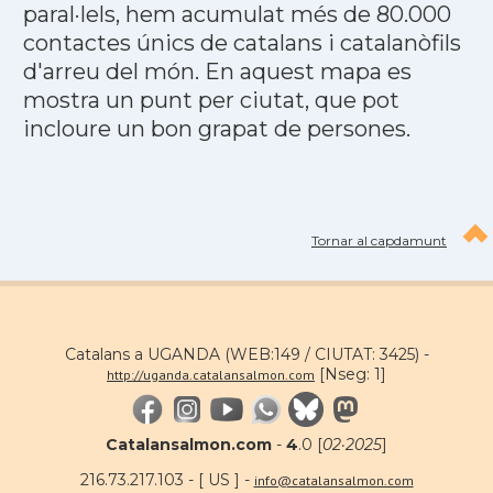
paral·lels, hem acumulat més de 80.000
contactes únics de catalans i catalanòfils
d'arreu del món. En aquest mapa es
mostra un punt per ciutat, que pot
incloure un bon grapat de persones.
Tornar al capdamunt
Catalans a UGANDA (WEB:149 / CIUTAT: 3425) -
[Nseg: 1]
http://uganda.catalansalmon.com
Catalansalmon.com
-
4
.0 [
02·2025
]
216.73.217.103 - [ US ] -
info@catalansalmon.com