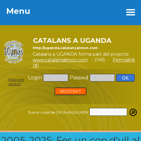
Menu
Menu
CATALANS A UGANDA
http://uganda.catalansalmon.com
Catalans a UGANDA forma part del projecte
www.catalansalmon.com
- (149) -
Permalink
(#)
Login
Passwd
Password
perdut?
REGISTRA'T
Buscar ciutat de CATALANSALMON:
2005-2025: Fes un cop d'ull al