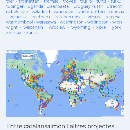
trier
·
trollhattan
·
tromso
·
troyes
·
trujillo
·
tunis
·
turku
·
tübingen
·
uganda
·
ulaanbaatar
·
uruguay
·
utah
·
utrecht
·
uzbekistan
·
valladolid
·
vancouver
·
vasterbotten
·
venezia
·
veracruz
·
vietnam
·
villahermosa
·
vilnius
·
virginia
·
warrnambool
·
warszawa
·
washington
·
wellington
·
wien
·
wight
·
wisconsin
·
wroclaw
·
wyoming
·
xipre
·
york
·
zanzibar
·
zurich
·
Entre catalansalmon i altres projectes