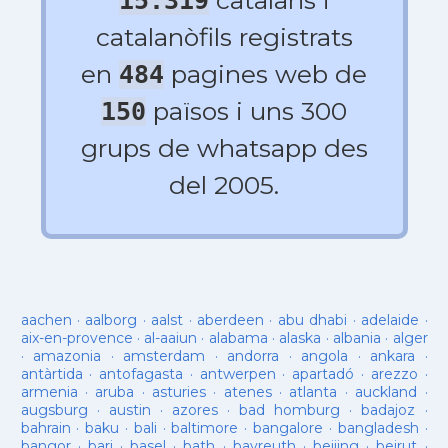
catalans i
15.319
catalanòfils registrats
en
pagines web de
484
països i uns 300
150
grups de whatsapp des
del 2005.
aachen
·
aalborg
·
aalst
·
aberdeen
·
abu dhabi
·
adelaide
·
aix-en-provence
·
al-aaiun
·
alabama
·
alaska
·
albania
·
alger
·
amazonia
·
amsterdam
·
andorra
·
angola
·
ankara
·
antàrtida
·
antofagasta
·
antwerpen
·
apartadó
·
arezzo
·
armenia
·
aruba
·
asturies
·
atenes
·
atlanta
·
auckland
·
augsburg
·
austin
·
azores
·
bad homburg
·
badajoz
·
bahrain
·
baku
·
bali
·
baltimore
·
bangalore
·
bangladesh
·
bangor
·
bari
·
basel
·
bath
·
bayreuth
·
beijing
·
beirut
·