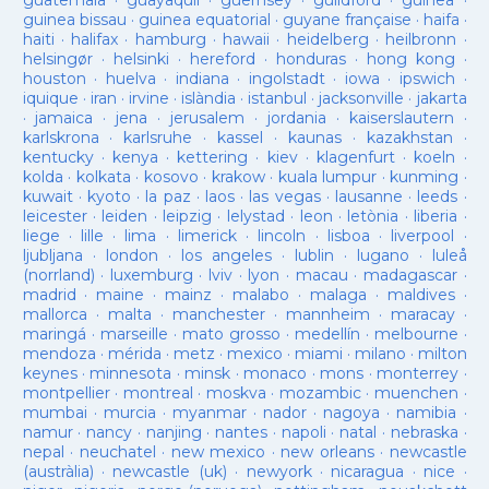
guatemala
·
guayaquil
·
guernsey
·
guildford
·
guinea
·
guinea bissau
·
guinea equatorial
·
guyane française
·
haifa
·
haiti
·
halifax
·
hamburg
·
hawaii
·
heidelberg
·
heilbronn
·
helsingør
·
helsinki
·
hereford
·
honduras
·
hong kong
·
houston
·
huelva
·
indiana
·
ingolstadt
·
iowa
·
ipswich
·
iquique
·
iran
·
irvine
·
islàndia
·
istanbul
·
jacksonville
·
jakarta
·
jamaica
·
jena
·
jerusalem
·
jordania
·
kaiserslautern
·
karlskrona
·
karlsruhe
·
kassel
·
kaunas
·
kazakhstan
·
kentucky
·
kenya
·
kettering
·
kiev
·
klagenfurt
·
koeln
·
kolda
·
kolkata
·
kosovo
·
krakow
·
kuala lumpur
·
kunming
·
kuwait
·
kyoto
·
la paz
·
laos
·
las vegas
·
lausanne
·
leeds
·
leicester
·
leiden
·
leipzig
·
lelystad
·
leon
·
letònia
·
liberia
·
liege
·
lille
·
lima
·
limerick
·
lincoln
·
lisboa
·
liverpool
·
ljubljana
·
london
·
los angeles
·
lublin
·
lugano
·
luleå
(norrland)
·
luxemburg
·
lviv
·
lyon
·
macau
·
madagascar
·
madrid
·
maine
·
mainz
·
malabo
·
malaga
·
maldives
·
mallorca
·
malta
·
manchester
·
mannheim
·
maracay
·
maringá
·
marseille
·
mato grosso
·
medellín
·
melbourne
·
mendoza
·
mérida
·
metz
·
mexico
·
miami
·
milano
·
milton
keynes
·
minnesota
·
minsk
·
monaco
·
mons
·
monterrey
·
montpellier
·
montreal
·
moskva
·
mozambic
·
muenchen
·
mumbai
·
murcia
·
myanmar
·
nador
·
nagoya
·
namibia
·
namur
·
nancy
·
nanjing
·
nantes
·
napoli
·
natal
·
nebraska
·
nepal
·
neuchatel
·
new mexico
·
new orleans
·
newcastle
(austràlia)
·
newcastle (uk)
·
newyork
·
nicaragua
·
nice
·