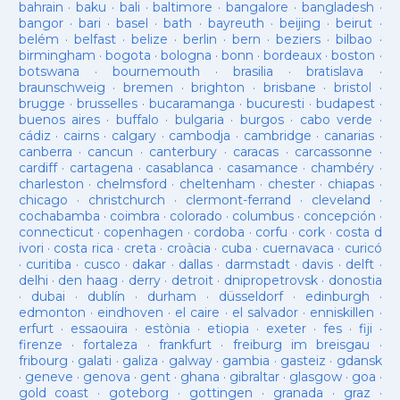
bahrain
·
baku
·
bali
·
baltimore
·
bangalore
·
bangladesh
·
bangor
·
bari
·
basel
·
bath
·
bayreuth
·
beijing
·
beirut
·
belém
·
belfast
·
belize
·
berlin
·
bern
·
beziers
·
bilbao
·
birmingham
·
bogota
·
bologna
·
bonn
·
bordeaux
·
boston
·
botswana
·
bournemouth
·
brasilia
·
bratislava
·
braunschweig
·
bremen
·
brighton
·
brisbane
·
bristol
·
brugge
·
brusselles
·
bucaramanga
·
bucuresti
·
budapest
·
buenos aires
·
buffalo
·
bulgaria
·
burgos
·
cabo verde
·
cádiz
·
cairns
·
calgary
·
cambodja
·
cambridge
·
canarias
·
canberra
·
cancun
·
canterbury
·
caracas
·
carcassonne
·
cardiff
·
cartagena
·
casablanca
·
casamance
·
chambéry
·
charleston
·
chelmsford
·
cheltenham
·
chester
·
chiapas
·
chicago
·
christchurch
·
clermont-ferrand
·
cleveland
·
cochabamba
·
coimbra
·
colorado
·
columbus
·
concepción
·
connecticut
·
copenhagen
·
cordoba
·
corfu
·
cork
·
costa d
ivori
·
costa rica
·
creta
·
croàcia
·
cuba
·
cuernavaca
·
curicó
·
curitiba
·
cusco
·
dakar
·
dallas
·
darmstadt
·
davis
·
delft
·
delhi
·
den haag
·
derry
·
detroit
·
dnipropetrovsk
·
donostia
·
dubai
·
dublín
·
durham
·
düsseldorf
·
edinburgh
·
edmonton
·
eindhoven
·
el caire
·
el salvador
·
enniskillen
·
erfurt
·
essaouira
·
estònia
·
etiopia
·
exeter
·
fes
·
fiji
·
firenze
·
fortaleza
·
frankfurt
·
freiburg im breisgau
·
fribourg
·
galati
·
galiza
·
galway
·
gambia
·
gasteiz
·
gdansk
·
geneve
·
genova
·
gent
·
ghana
·
gibraltar
·
glasgow
·
goa
·
gold coast
·
goteborg
·
gottingen
·
granada
·
graz
·