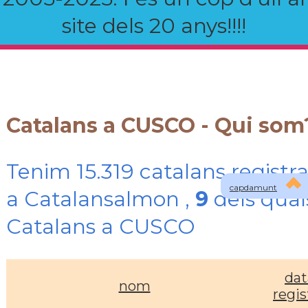
site dels 20 anys!!!!
Catalans a CUSCO - Qui som
Tenim 15.319 catalans registra
capdamunt
a Catalansalmon ,
9
dels qual
Catalans a CUSCO
dat
nom
regis