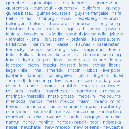
grenoble
·
guadalajara
·
guadeloupe
·
guangzhou
·
guatemala
·
guayaquil
·
guernsey
·
guildford
·
guinea
·
guinea bissau
·
guinea equatorial
·
guyane française
·
haifa
·
haiti
·
halifax
·
hamburg
·
hawaii
·
heidelberg
·
heilbronn
·
helsingør
·
helsinki
·
hereford
·
honduras
·
hong kong
·
houston
·
huelva
·
indiana
·
ingolstadt
·
iowa
·
ipswich
·
iquique
·
iran
·
irvine
·
islàndia
·
istanbul
·
jacksonville
·
jakarta
·
jamaica
·
jena
·
jerusalem
·
jordania
·
kaiserslautern
·
karlskrona
·
karlsruhe
·
kassel
·
kaunas
·
kazakhstan
·
kentucky
·
kenya
·
kettering
·
kiev
·
klagenfurt
·
koeln
·
kolda
·
kolkata
·
kosovo
·
krakow
·
kuala lumpur
·
kunming
·
kuwait
·
kyoto
·
la paz
·
laos
·
las vegas
·
lausanne
·
leeds
·
leicester
·
leiden
·
leipzig
·
lelystad
·
leon
·
letònia
·
liberia
·
liege
·
lille
·
lima
·
limerick
·
lincoln
·
lisboa
·
liverpool
·
ljubljana
·
london
·
los angeles
·
lublin
·
lugano
·
luleå
(norrland)
·
luxemburg
·
lviv
·
lyon
·
macau
·
madagascar
·
madrid
·
maine
·
mainz
·
malabo
·
malaga
·
maldives
·
mallorca
·
malta
·
manchester
·
mannheim
·
maracay
·
maringá
·
marseille
·
mato grosso
·
medellín
·
melbourne
·
mendoza
·
mérida
·
metz
·
mexico
·
miami
·
milano
·
milton
keynes
·
minnesota
·
minsk
·
monaco
·
mons
·
monterrey
·
montpellier
·
montreal
·
moskva
·
mozambic
·
muenchen
·
mumbai
·
murcia
·
myanmar
·
nador
·
nagoya
·
namibia
·
namur
·
nancy
·
nanjing
·
nantes
·
napoli
·
natal
·
nebraska
·
nepal
·
neuchatel
·
new mexico
·
new orleans
·
newcastle