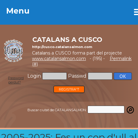
Menu
Menu
CATALANS A CUSCO
http://cusco.catalansalmon.com
Catalans a CUSCO forma part del projecte
www.catalansalmon.com
- (195) -
Permalink
(#)
Login
Passwd
Password
perdut?
REGISTRA'T
Buscar ciutat de CATALANSALMON:
2005-2025: Fes un cop d'ull al