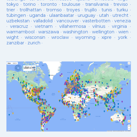
tokyo
·
torino
·
toronto
·
toulouse
·
transilvania
·
treviso
·
trier
·
trollhattan
·
tromso
·
troyes
·
trujillo
·
tunis
·
turku
·
tübingen
·
uganda
·
ulaanbaatar
·
uruguay
·
utah
·
utrecht
·
uzbekistan
·
valladolid
·
vancouver
·
vasterbotten
·
venezia
·
veracruz
·
vietnam
·
villahermosa
·
vilnius
·
virginia
·
warrnambool
·
warszawa
·
washington
·
wellington
·
wien
·
wight
·
wisconsin
·
wroclaw
·
wyoming
·
xipre
·
york
·
zanzibar
·
zurich
·