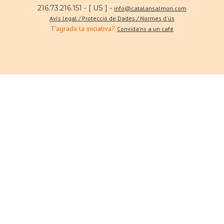
216.73.216.151 - [ US ] -
info@catalansalmon.com
Avís legal / Protecció de Dades / Normes d'ús
T'agrada la iniciativa?
Convida'ns a un café