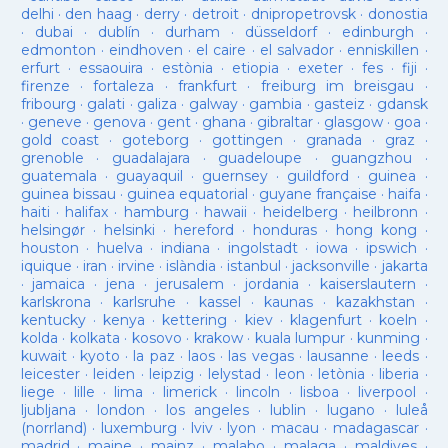
delhi
·
den haag
·
derry
·
detroit
·
dnipropetrovsk
·
donostia
·
dubai
·
dublín
·
durham
·
düsseldorf
·
edinburgh
·
edmonton
·
eindhoven
·
el caire
·
el salvador
·
enniskillen
·
erfurt
·
essaouira
·
estònia
·
etiopia
·
exeter
·
fes
·
fiji
·
firenze
·
fortaleza
·
frankfurt
·
freiburg im breisgau
·
fribourg
·
galati
·
galiza
·
galway
·
gambia
·
gasteiz
·
gdansk
·
geneve
·
genova
·
gent
·
ghana
·
gibraltar
·
glasgow
·
goa
·
gold coast
·
goteborg
·
gottingen
·
granada
·
graz
·
grenoble
·
guadalajara
·
guadeloupe
·
guangzhou
·
guatemala
·
guayaquil
·
guernsey
·
guildford
·
guinea
·
guinea bissau
·
guinea equatorial
·
guyane française
·
haifa
·
haiti
·
halifax
·
hamburg
·
hawaii
·
heidelberg
·
heilbronn
·
helsingør
·
helsinki
·
hereford
·
honduras
·
hong kong
·
houston
·
huelva
·
indiana
·
ingolstadt
·
iowa
·
ipswich
·
iquique
·
iran
·
irvine
·
islàndia
·
istanbul
·
jacksonville
·
jakarta
·
jamaica
·
jena
·
jerusalem
·
jordania
·
kaiserslautern
·
karlskrona
·
karlsruhe
·
kassel
·
kaunas
·
kazakhstan
·
kentucky
·
kenya
·
kettering
·
kiev
·
klagenfurt
·
koeln
·
kolda
·
kolkata
·
kosovo
·
krakow
·
kuala lumpur
·
kunming
·
kuwait
·
kyoto
·
la paz
·
laos
·
las vegas
·
lausanne
·
leeds
·
leicester
·
leiden
·
leipzig
·
lelystad
·
leon
·
letònia
·
liberia
·
liege
·
lille
·
lima
·
limerick
·
lincoln
·
lisboa
·
liverpool
·
ljubljana
·
london
·
los angeles
·
lublin
·
lugano
·
luleå
(norrland)
·
luxemburg
·
lviv
·
lyon
·
macau
·
madagascar
·
madrid
·
maine
·
mainz
·
malabo
·
malaga
·
maldives
·