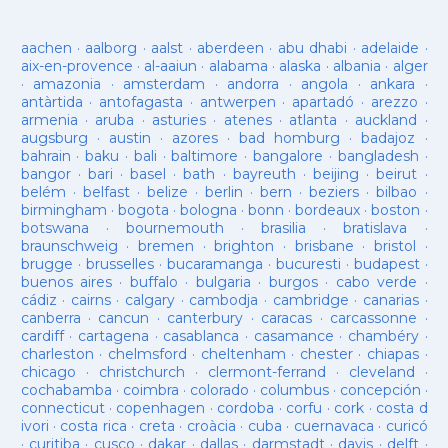
aachen
·
aalborg
·
aalst
·
aberdeen
·
abu dhabi
·
adelaide
·
aix-en-provence
·
al-aaiun
·
alabama
·
alaska
·
albania
·
alger
·
amazonia
·
amsterdam
·
andorra
·
angola
·
ankara
·
antàrtida
·
antofagasta
·
antwerpen
·
apartadó
·
arezzo
·
armenia
·
aruba
·
asturies
·
atenes
·
atlanta
·
auckland
·
augsburg
·
austin
·
azores
·
bad homburg
·
badajoz
·
bahrain
·
baku
·
bali
·
baltimore
·
bangalore
·
bangladesh
·
bangor
·
bari
·
basel
·
bath
·
bayreuth
·
beijing
·
beirut
·
belém
·
belfast
·
belize
·
berlin
·
bern
·
beziers
·
bilbao
·
birmingham
·
bogota
·
bologna
·
bonn
·
bordeaux
·
boston
·
botswana
·
bournemouth
·
brasilia
·
bratislava
·
braunschweig
·
bremen
·
brighton
·
brisbane
·
bristol
·
brugge
·
brusselles
·
bucaramanga
·
bucuresti
·
budapest
·
buenos aires
·
buffalo
·
bulgaria
·
burgos
·
cabo verde
·
cádiz
·
cairns
·
calgary
·
cambodja
·
cambridge
·
canarias
·
canberra
·
cancun
·
canterbury
·
caracas
·
carcassonne
·
cardiff
·
cartagena
·
casablanca
·
casamance
·
chambéry
·
charleston
·
chelmsford
·
cheltenham
·
chester
·
chiapas
·
chicago
·
christchurch
·
clermont-ferrand
·
cleveland
·
cochabamba
·
coimbra
·
colorado
·
columbus
·
concepción
·
connecticut
·
copenhagen
·
cordoba
·
corfu
·
cork
·
costa d
ivori
·
costa rica
·
creta
·
croàcia
·
cuba
·
cuernavaca
·
curicó
·
curitiba
·
cusco
·
dakar
·
dallas
·
darmstadt
·
davis
·
delft
·