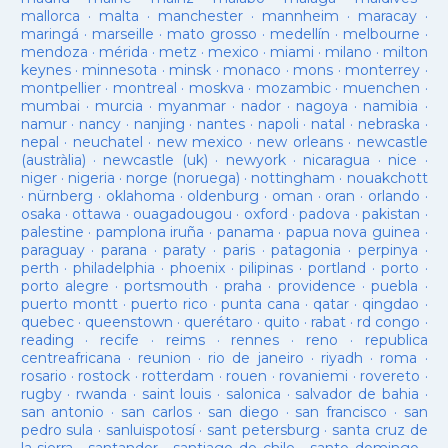
mallorca
·
malta
·
manchester
·
mannheim
·
maracay
·
maringá
·
marseille
·
mato grosso
·
medellín
·
melbourne
·
mendoza
·
mérida
·
metz
·
mexico
·
miami
·
milano
·
milton
keynes
·
minnesota
·
minsk
·
monaco
·
mons
·
monterrey
·
montpellier
·
montreal
·
moskva
·
mozambic
·
muenchen
·
mumbai
·
murcia
·
myanmar
·
nador
·
nagoya
·
namibia
·
namur
·
nancy
·
nanjing
·
nantes
·
napoli
·
natal
·
nebraska
·
nepal
·
neuchatel
·
new mexico
·
new orleans
·
newcastle
(austràlia)
·
newcastle (uk)
·
newyork
·
nicaragua
·
nice
·
niger
·
nigeria
·
norge (noruega)
·
nottingham
·
nouakchott
·
nürnberg
·
oklahoma
·
oldenburg
·
oman
·
oran
·
orlando
·
osaka
·
ottawa
·
ouagadougou
·
oxford
·
padova
·
pakistan
·
palestine
·
pamplona iruña
·
panama
·
papua nova guinea
·
paraguay
·
parana
·
paraty
·
paris
·
patagonia
·
perpinya
·
perth
·
philadelphia
·
phoenix
·
pilipinas
·
portland
·
porto
·
porto alegre
·
portsmouth
·
praha
·
providence
·
puebla
·
puerto montt
·
puerto rico
·
punta cana
·
qatar
·
qingdao
·
quebec
·
queenstown
·
querétaro
·
quito
·
rabat
·
rd congo
·
reading
·
recife
·
reims
·
rennes
·
reno
·
republica
centreafricana
·
reunion
·
rio de janeiro
·
riyadh
·
roma
·
rosario
·
rostock
·
rotterdam
·
rouen
·
rovaniemi
·
rovereto
·
rugby
·
rwanda
·
saint louis
·
salonica
·
salvador de bahia
·
san antonio
·
san carlos
·
san diego
·
san francisco
·
san
pedro sula
·
sanluispotosí
·
sant petersburg
·
santa cruz de