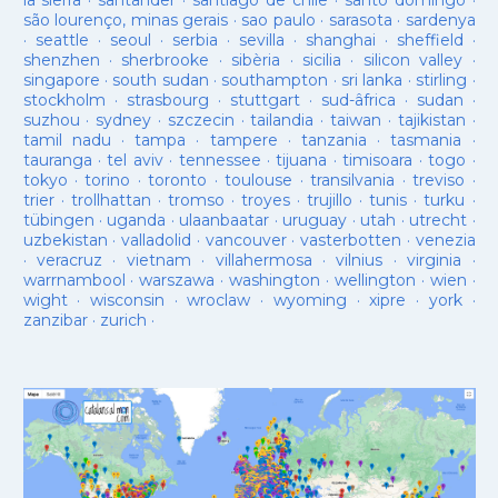
la sierra
·
santander
·
santiago de chile
·
santo domingo
·
são lourenço, minas gerais
·
sao paulo
·
sarasota
·
sardenya
·
seattle
·
seoul
·
serbia
·
sevilla
·
shanghai
·
sheffield
·
shenzhen
·
sherbrooke
·
sibèria
·
sicilia
·
silicon valley
·
singapore
·
south sudan
·
southampton
·
sri lanka
·
stirling
·
stockholm
·
strasbourg
·
stuttgart
·
sud-âfrica
·
sudan
·
suzhou
·
sydney
·
szczecin
·
tailandia
·
taiwan
·
tajikistan
·
tamil nadu
·
tampa
·
tampere
·
tanzania
·
tasmania
·
tauranga
·
tel aviv
·
tennessee
·
tijuana
·
timisoara
·
togo
·
tokyo
·
torino
·
toronto
·
toulouse
·
transilvania
·
treviso
·
trier
·
trollhattan
·
tromso
·
troyes
·
trujillo
·
tunis
·
turku
·
tübingen
·
uganda
·
ulaanbaatar
·
uruguay
·
utah
·
utrecht
·
uzbekistan
·
valladolid
·
vancouver
·
vasterbotten
·
venezia
·
veracruz
·
vietnam
·
villahermosa
·
vilnius
·
virginia
·
warrnambool
·
warszawa
·
washington
·
wellington
·
wien
·
wight
·
wisconsin
·
wroclaw
·
wyoming
·
xipre
·
york
·
zanzibar
·
zurich
·