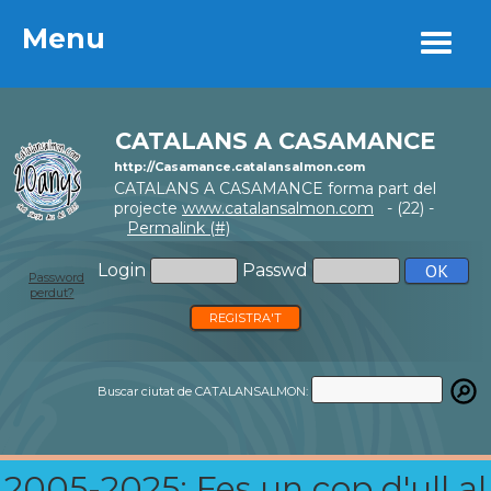
Menu
Menu
CATALANS A CASAMANCE
http://Casamance.catalansalmon.com
CATALANS A CASAMANCE forma part del
projecte
www.catalansalmon.com
- (22) -
Permalink (#)
Login
Passwd
Password
perdut?
REGISTRA'T
Buscar ciutat de CATALANSALMON:
2005-2025: Fes un cop d'ull al