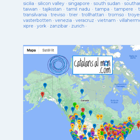
sicilia
·
silicon valley
·
singapore
·
south sudan
·
south
taiwan
·
tajikistan
·
tamil nadu
·
tampa
·
tampere
·
transilvania
·
treviso
·
trier
·
trollhattan
·
tromso
·
troye
vasterbotten
·
venezia
·
veracruz
·
vietnam
·
villaherm
xipre
·
york
·
zanzibar
·
zurich
·