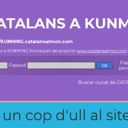
ATALANS A KUN
//KUNMING.catalansalmon.com
ns a KUNMING forma part del projecte
www.catalansalmon.com
Pa
Passwd
per
Buscar ciutat de C
n cop d'ull al site