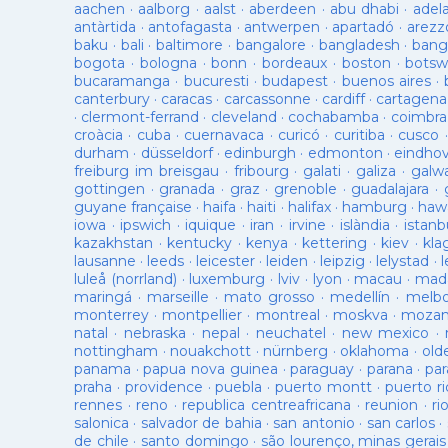
aachen
·
aalborg
·
aalst
·
aberdeen
·
abu dhabi
·
adel
antàrtida
·
antofagasta
·
antwerpen
·
apartadó
·
arezz
baku
·
bali
·
baltimore
·
bangalore
·
bangladesh
·
bang
bogota
·
bologna
·
bonn
·
bordeaux
·
boston
·
botsw
bucaramanga
·
bucuresti
·
budapest
·
buenos aires
·
canterbury
·
caracas
·
carcassonne
·
cardiff
·
cartagena
·
clermont-ferrand
·
cleveland
·
cochabamba
·
coimbra
croàcia
·
cuba
·
cuernavaca
·
curicó
·
curitiba
·
cusco
durham
·
düsseldorf
·
edinburgh
·
edmonton
·
eindho
freiburg im breisgau
·
fribourg
·
galati
·
galiza
·
galw
gottingen
·
granada
·
graz
·
grenoble
·
guadalajara
·
guyane française
·
haifa
·
haiti
·
halifax
·
hamburg
·
hawa
iowa
·
ipswich
·
iquique
·
iran
·
irvine
·
islàndia
·
istanb
kazakhstan
·
kentucky
·
kenya
·
kettering
·
kiev
·
kla
lausanne
·
leeds
·
leicester
·
leiden
·
leipzig
·
lelystad
·
luleå (norrland)
·
luxemburg
·
lviv
·
lyon
·
macau
·
mad
maringá
·
marseille
·
mato grosso
·
medellín
·
melb
monterrey
·
montpellier
·
montreal
·
moskva
·
mozam
natal
·
nebraska
·
nepal
·
neuchatel
·
new mexico
·
nottingham
·
nouakchott
·
nürnberg
·
oklahoma
·
old
panama
·
papua nova guinea
·
paraguay
·
parana
·
par
praha
·
providence
·
puebla
·
puerto montt
·
puerto ri
rennes
·
reno
·
republica centreafricana
·
reunion
·
ri
salonica
·
salvador de bahia
·
san antonio
·
san carlos
·
de chile
·
santo domingo
·
são lourenço, minas gerais