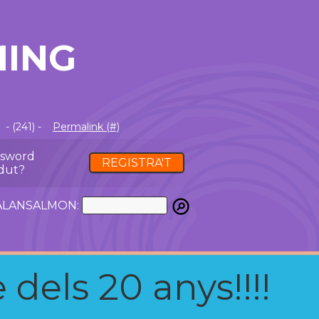
MING
- (241) -
Permalink (#)
ssword
REGISTRA'T
dut?
ATALANSALMON:
 dels 20 anys!!!!