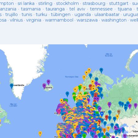
ampton
·
sri lanka
·
stirling
·
stockholm
·
strasbourg
·
stuttgart
·
su
tanzania
·
tasmania
·
tauranga
·
tel aviv
·
tennessee
·
tijuana
·
s
·
trujillo
·
tunis
·
turku
·
tübingen
·
uganda
·
ulaanbaatar
·
urugu
osa
·
vilnius
·
virginia
·
warrnambool
·
warszawa
·
washington
·
wel