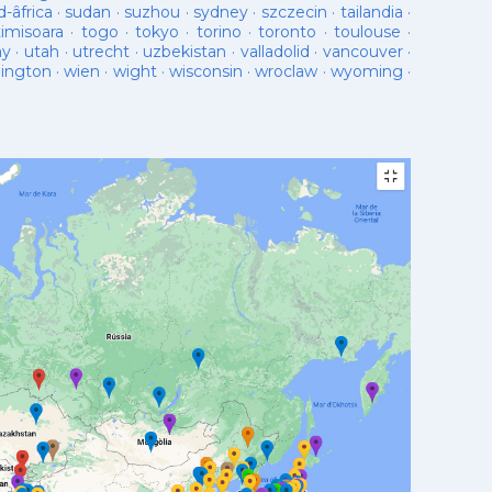
d-âfrica
·
sudan
·
suzhou
·
sydney
·
szczecin
·
tailandia
·
timisoara
·
togo
·
tokyo
·
torino
·
toronto
·
toulouse
·
ay
·
utah
·
utrecht
·
uzbekistan
·
valladolid
·
vancouver
·
lington
·
wien
·
wight
·
wisconsin
·
wroclaw
·
wyoming
·