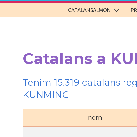
CATALANSALMON
P
Catalans a K
Tenim 15.319 catalans re
KUNMING
nom