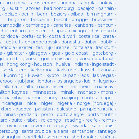
r
·
amazonia
·
amsterdam
·
andorra
·
angola
·
ankara
·
urg
·
austin
·
azores
·
bad homburg
·
badajoz
·
bahrain
·
t
·
belize
·
berlin
·
bern
·
beziers
·
bilbao
·
birmingham
·
en
·
brighton
·
brisbane
·
bristol
·
brugge
·
brusselles
·
cambodja
·
cambridge
·
canarias
·
canberra
·
cancun
·
cheltenham
·
chester
·
chiapas
·
chicago
·
christchurch
·
cordoba
·
corfu
·
cork
·
costa d ivori
·
costa rica
·
creta
·
y
·
detroit
·
dnipropetrovsk
·
donostia
·
dubai
·
dublín
·
·
etiopia
·
exeter
·
fes
·
fiji
·
firenze
·
fortaleza
·
frankfurt
·
a
·
gibraltar
·
glasgow
·
goa
·
gold coast
·
goteborg
·
guildford
·
guinea
·
guinea bissau
·
guinea equatorial
·
as
·
hong kong
·
houston
·
huelva
·
indiana
·
ingolstadt
·
aiserslautern
·
karlskrona
·
karlsruhe
·
kassel
·
kaunas
·
·
kunming
·
kuwait
·
kyoto
·
la paz
·
laos
·
las vegas
·
verpool
·
ljubljana
·
london
·
los angeles
·
lublin
·
lugano
·
mallorca
·
malta
·
manchester
·
mannheim
·
maracay
·
ilton keynes
·
minnesota
·
minsk
·
monaco
·
mons
·
a
·
namibia
·
namur
·
nancy
·
nanjing
·
nantes
·
napoli
·
·
nicaragua
·
nice
·
niger
·
nigeria
·
norge (noruega)
·
oxford
·
padova
·
pakistan
·
palestine
·
pamplona iruña
·
pilipinas
·
portland
·
porto
·
porto alegre
·
portsmouth
·
taro
·
quito
·
rabat
·
rd congo
·
reading
·
recife
·
reims
·
n
·
rovaniemi
·
rovereto
·
rugby
·
rwanda
·
saint louis
·
tersburg
·
santa cruz de la sierra
·
santander
·
santiago
·
shanghai
·
sheffield
·
shenzhen
·
sherbrooke
·
sibèria
·