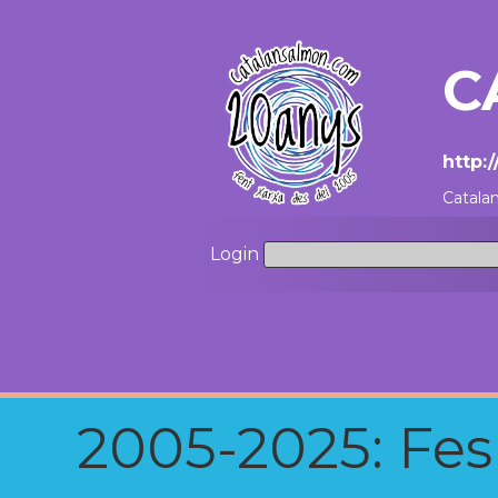
C
http:
Catala
Login
2005-2025: Fes u