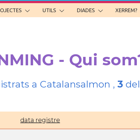
ROJECTES
UTILS
DIADES
XERREM?
UNMING - Qui som
gistrats a Catalansalmon ,
3
del
data registre