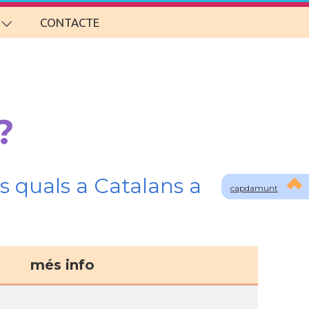
CONTACTE
?
s quals a Catalans a
capdamunt
més info