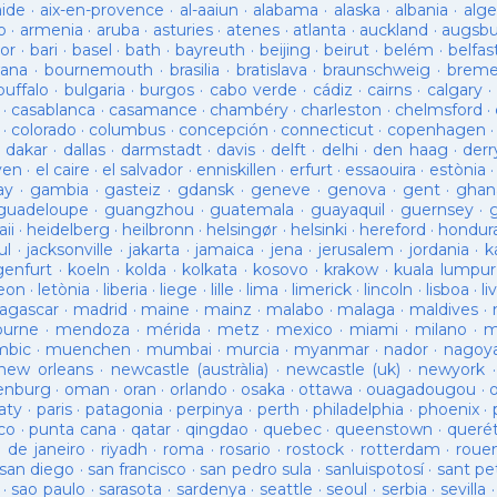
aide
·
aix-en-provence
·
al-aaiun
·
alabama
·
alaska
·
albania
·
alge
o
·
armenia
·
aruba
·
asturies
·
atenes
·
atlanta
·
auckland
·
augsb
or
·
bari
·
basel
·
bath
·
bayreuth
·
beijing
·
beirut
·
belém
·
belfas
ana
·
bournemouth
·
brasilia
·
bratislava
·
braunschweig
·
brem
buffalo
·
bulgaria
·
burgos
·
cabo verde
·
cádiz
·
cairns
·
calgary
·
·
casablanca
·
casamance
·
chambéry
·
charleston
·
chelmsford
·
·
colorado
·
columbus
·
concepción
·
connecticut
·
copenhagen
·
dakar
·
dallas
·
darmstadt
·
davis
·
delft
·
delhi
·
den haag
·
derr
ven
·
el caire
·
el salvador
·
enniskillen
·
erfurt
·
essaouira
·
estònia
ay
·
gambia
·
gasteiz
·
gdansk
·
geneve
·
genova
·
gent
·
ghan
guadeloupe
·
guangzhou
·
guatemala
·
guayaquil
·
guernsey
·
ii
·
heidelberg
·
heilbronn
·
helsingør
·
helsinki
·
hereford
·
hondur
ul
·
jacksonville
·
jakarta
·
jamaica
·
jena
·
jerusalem
·
jordania
·
k
genfurt
·
koeln
·
kolda
·
kolkata
·
kosovo
·
krakow
·
kuala lumpur
leon
·
letònia
·
liberia
·
liege
·
lille
·
lima
·
limerick
·
lincoln
·
lisboa
·
li
agascar
·
madrid
·
maine
·
mainz
·
malabo
·
malaga
·
maldives
·
ourne
·
mendoza
·
mérida
·
metz
·
mexico
·
miami
·
milano
·
m
bic
·
muenchen
·
mumbai
·
murcia
·
myanmar
·
nador
·
nagoy
new orleans
·
newcastle (austràlia)
·
newcastle (uk)
·
newyork
enburg
·
oman
·
oran
·
orlando
·
osaka
·
ottawa
·
ouagadougou
·
aty
·
paris
·
patagonia
·
perpinya
·
perth
·
philadelphia
·
phoenix
·
co
·
punta cana
·
qatar
·
qingdao
·
quebec
·
queenstown
·
queré
o de janeiro
·
riyadh
·
roma
·
rosario
·
rostock
·
rotterdam
·
roue
san diego
·
san francisco
·
san pedro sula
·
sanluispotosí
·
sant pe
·
sao paulo
·
sarasota
·
sardenya
·
seattle
·
seoul
·
serbia
·
sevilla