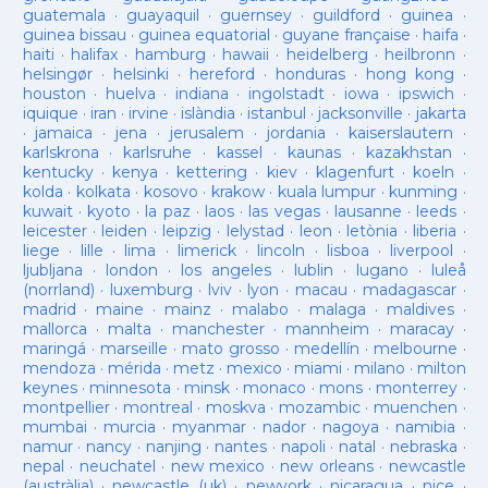
guatemala
·
guayaquil
·
guernsey
·
guildford
·
guinea
·
guinea bissau
·
guinea equatorial
·
guyane française
·
haifa
·
haiti
·
halifax
·
hamburg
·
hawaii
·
heidelberg
·
heilbronn
·
helsingør
·
helsinki
·
hereford
·
honduras
·
hong kong
·
houston
·
huelva
·
indiana
·
ingolstadt
·
iowa
·
ipswich
·
iquique
·
iran
·
irvine
·
islàndia
·
istanbul
·
jacksonville
·
jakarta
·
jamaica
·
jena
·
jerusalem
·
jordania
·
kaiserslautern
·
karlskrona
·
karlsruhe
·
kassel
·
kaunas
·
kazakhstan
·
kentucky
·
kenya
·
kettering
·
kiev
·
klagenfurt
·
koeln
·
kolda
·
kolkata
·
kosovo
·
krakow
·
kuala lumpur
·
kunming
·
kuwait
·
kyoto
·
la paz
·
laos
·
las vegas
·
lausanne
·
leeds
·
leicester
·
leiden
·
leipzig
·
lelystad
·
leon
·
letònia
·
liberia
·
liege
·
lille
·
lima
·
limerick
·
lincoln
·
lisboa
·
liverpool
·
ljubljana
·
london
·
los angeles
·
lublin
·
lugano
·
luleå
(norrland)
·
luxemburg
·
lviv
·
lyon
·
macau
·
madagascar
·
madrid
·
maine
·
mainz
·
malabo
·
malaga
·
maldives
·
mallorca
·
malta
·
manchester
·
mannheim
·
maracay
·
maringá
·
marseille
·
mato grosso
·
medellín
·
melbourne
·
mendoza
·
mérida
·
metz
·
mexico
·
miami
·
milano
·
milton
keynes
·
minnesota
·
minsk
·
monaco
·
mons
·
monterrey
·
montpellier
·
montreal
·
moskva
·
mozambic
·
muenchen
·
mumbai
·
murcia
·
myanmar
·
nador
·
nagoya
·
namibia
·
namur
·
nancy
·
nanjing
·
nantes
·
napoli
·
natal
·
nebraska
·
nepal
·
neuchatel
·
new mexico
·
new orleans
·
newcastle
(austràlia)
·
newcastle (uk)
·
newyork
·
nicaragua
·
nice
·