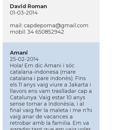
David Roman
01-03-2014
mail: capdepoma@gmail.com
mobil: 34 650852942
Amani
25-02-2014
Hola! Em dic Amani i sóc
catalana-indonesa (mare
catalana i pare indonès). Fins
els 11 anys vaig viure a Jakarta i
llavors ens vam traslladar cap a
Catalunya. Vaig estar 10 anys
sense tornar a Indonèsia, i al
final vaig fer la maleta i me n'hi
vaig anar de vacances a
retrobar amb la familia. Em va
agradar tant que em vaig voler