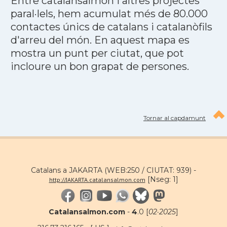
Entre catalansalmon i altres projectes
paral·lels, hem acumulat més de 80.000
contactes únics de catalans i catalanòfils
d'arreu del món. En aquest mapa es
mostra un punt per ciutat, que pot
incloure un bon grapat de persones.
Tornar al capdamunt
Catalans a JAKARTA (WEB:250 / CIUTAT: 939) -
[Nseg: 1]
http://JAKARTA.catalansalmon.com
Catalansalmon.com
-
4
.0 [
02·2025
]