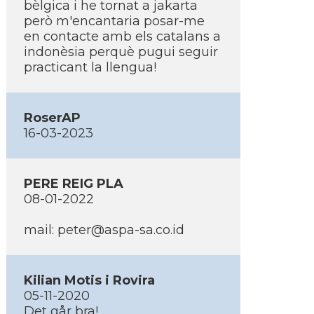
bèlgica i he tornat a jakarta
però m'encantaria posar-me
en contacte amb els catalans a
indonèsia perquè pugui seguir
practicant la llengua!
RoserAP
16-03-2023
PERE REIG PLA
08-01-2022
mail: peter@aspa-sa.co.id
Kilian Motis i Rovira
05-11-2020
Det går bra!