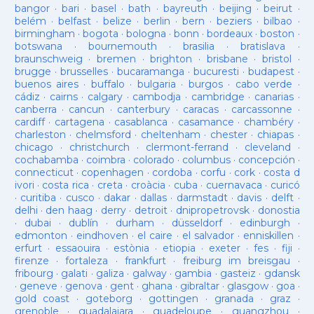
bangor
·
bari
·
basel
·
bath
·
bayreuth
·
beijing
·
beirut
·
belém
·
belfast
·
belize
·
berlin
·
bern
·
beziers
·
bilbao
·
birmingham
·
bogota
·
bologna
·
bonn
·
bordeaux
·
boston
·
botswana
·
bournemouth
·
brasilia
·
bratislava
·
braunschweig
·
bremen
·
brighton
·
brisbane
·
bristol
·
brugge
·
brusselles
·
bucaramanga
·
bucuresti
·
budapest
·
buenos aires
·
buffalo
·
bulgaria
·
burgos
·
cabo verde
·
cádiz
·
cairns
·
calgary
·
cambodja
·
cambridge
·
canarias
·
canberra
·
cancun
·
canterbury
·
caracas
·
carcassonne
·
cardiff
·
cartagena
·
casablanca
·
casamance
·
chambéry
·
charleston
·
chelmsford
·
cheltenham
·
chester
·
chiapas
·
chicago
·
christchurch
·
clermont-ferrand
·
cleveland
·
cochabamba
·
coimbra
·
colorado
·
columbus
·
concepción
·
connecticut
·
copenhagen
·
cordoba
·
corfu
·
cork
·
costa d
ivori
·
costa rica
·
creta
·
croàcia
·
cuba
·
cuernavaca
·
curicó
·
curitiba
·
cusco
·
dakar
·
dallas
·
darmstadt
·
davis
·
delft
·
delhi
·
den haag
·
derry
·
detroit
·
dnipropetrovsk
·
donostia
·
dubai
·
dublín
·
durham
·
düsseldorf
·
edinburgh
·
edmonton
·
eindhoven
·
el caire
·
el salvador
·
enniskillen
·
erfurt
·
essaouira
·
estònia
·
etiopia
·
exeter
·
fes
·
fiji
·
firenze
·
fortaleza
·
frankfurt
·
freiburg im breisgau
·
fribourg
·
galati
·
galiza
·
galway
·
gambia
·
gasteiz
·
gdansk
·
geneve
·
genova
·
gent
·
ghana
·
gibraltar
·
glasgow
·
goa
·
gold coast
·
goteborg
·
gottingen
·
granada
·
graz
·
grenoble
·
guadalajara
·
guadeloupe
·
guangzhou
·