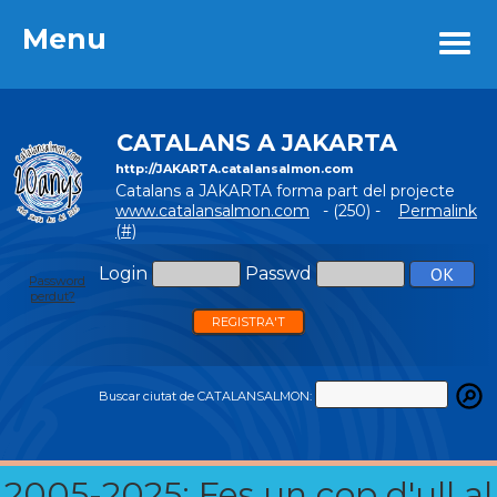
Menu
Menu
CATALANS A JAKARTA
http://JAKARTA.catalansalmon.com
Catalans a JAKARTA forma part del projecte
www.catalansalmon.com
- (250) -
Permalink
(#)
Login
Passwd
Password
perdut?
REGISTRA'T
Buscar ciutat de CATALANSALMON:
2005-2025: Fes un cop d'ull al