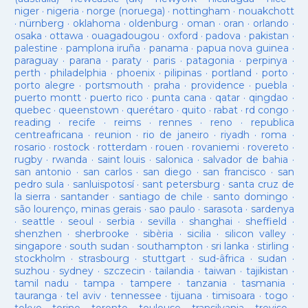
niger
·
nigeria
·
norge (noruega)
·
nottingham
·
nouakchott
·
nürnberg
·
oklahoma
·
oldenburg
·
oman
·
oran
·
orlando
·
osaka
·
ottawa
·
ouagadougou
·
oxford
·
padova
·
pakistan
·
palestine
·
pamplona iruña
·
panama
·
papua nova guinea
·
paraguay
·
parana
·
paraty
·
paris
·
patagonia
·
perpinya
·
perth
·
philadelphia
·
phoenix
·
pilipinas
·
portland
·
porto
·
porto alegre
·
portsmouth
·
praha
·
providence
·
puebla
·
puerto montt
·
puerto rico
·
punta cana
·
qatar
·
qingdao
·
quebec
·
queenstown
·
querétaro
·
quito
·
rabat
·
rd congo
·
reading
·
recife
·
reims
·
rennes
·
reno
·
republica
centreafricana
·
reunion
·
rio de janeiro
·
riyadh
·
roma
·
rosario
·
rostock
·
rotterdam
·
rouen
·
rovaniemi
·
rovereto
·
rugby
·
rwanda
·
saint louis
·
salonica
·
salvador de bahia
·
san antonio
·
san carlos
·
san diego
·
san francisco
·
san
pedro sula
·
sanluispotosí
·
sant petersburg
·
santa cruz de
la sierra
·
santander
·
santiago de chile
·
santo domingo
·
são lourenço, minas gerais
·
sao paulo
·
sarasota
·
sardenya
·
seattle
·
seoul
·
serbia
·
sevilla
·
shanghai
·
sheffield
·
shenzhen
·
sherbrooke
·
sibèria
·
sicilia
·
silicon valley
·
singapore
·
south sudan
·
southampton
·
sri lanka
·
stirling
·
stockholm
·
strasbourg
·
stuttgart
·
sud-âfrica
·
sudan
·
suzhou
·
sydney
·
szczecin
·
tailandia
·
taiwan
·
tajikistan
·
tamil nadu
·
tampa
·
tampere
·
tanzania
·
tasmania
·
tauranga
·
tel aviv
·
tennessee
·
tijuana
·
timisoara
·
togo
·