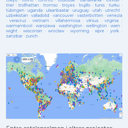
tokyo
·
torino
·
toronto
·
toulouse
·
transilvania
·
treviso
·
trier
·
trollhattan
·
tromso
·
troyes
·
trujillo
·
tunis
·
turku
·
tübingen
·
uganda
·
ulaanbaatar
·
uruguay
·
utah
·
utrecht
·
uzbekistan
·
valladolid
·
vancouver
·
vasterbotten
·
venezia
·
veracruz
·
vietnam
·
villahermosa
·
vilnius
·
virginia
·
warrnambool
·
warszawa
·
washington
·
wellington
·
wien
·
wight
·
wisconsin
·
wroclaw
·
wyoming
·
xipre
·
york
·
zanzibar
·
zurich
·