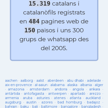
catalans i
15.319
catalanòfils registrats
en
pagines web de
484
països i uns 300
150
grups de whatsapp des
del 2005.
aachen
·
aalborg
·
aalst
·
aberdeen
·
abu dhabi
·
adelaide
·
aix-en-provence
·
al-aaiun
·
alabama
·
alaska
·
albania
·
alger
·
amazonia
·
amsterdam
·
andorra
·
angola
·
ankara
·
antàrtida
·
antofagasta
·
antwerpen
·
apartadó
·
arezzo
·
armenia
·
aruba
·
asturies
·
atenes
·
atlanta
·
auckland
·
augsburg
·
austin
·
azores
·
bad homburg
·
badajoz
·
bahrain
·
baku
·
bali
·
baltimore
·
bangalore
·
bangladesh
·