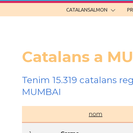
CATALANSALMON
P
Catalans a M
Tenim 15.319 catalans re
MUMBAI
nom