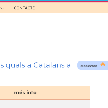
CONTACTE
s quals a Catalans a
capdamunt
més info