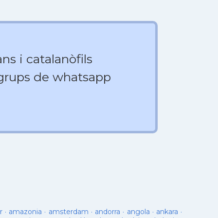
ns i catalanòfils
 grups de whatsapp
r
·
amazonia
·
amsterdam
·
andorra
·
angola
·
ankara
·