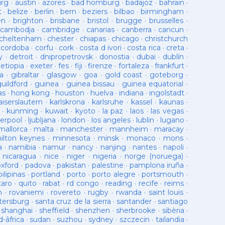
urg
·
austin
·
azores
·
bad homburg
·
badajoz
·
bahrain
·
t
·
belize
·
berlin
·
bern
·
beziers
·
bilbao
·
birmingham
·
en
·
brighton
·
brisbane
·
bristol
·
brugge
·
brusselles
·
cambodja
·
cambridge
·
canarias
·
canberra
·
cancun
·
cheltenham
·
chester
·
chiapas
·
chicago
·
christchurch
·
cordoba
·
corfu
·
cork
·
costa d ivori
·
costa rica
·
creta
·
y
·
detroit
·
dnipropetrovsk
·
donostia
·
dubai
·
dublín
·
·
etiopia
·
exeter
·
fes
·
fiji
·
firenze
·
fortaleza
·
frankfurt
·
a
·
gibraltar
·
glasgow
·
goa
·
gold coast
·
goteborg
·
guildford
·
guinea
·
guinea bissau
·
guinea equatorial
·
as
·
hong kong
·
houston
·
huelva
·
indiana
·
ingolstadt
·
aiserslautern
·
karlskrona
·
karlsruhe
·
kassel
·
kaunas
·
·
kunming
·
kuwait
·
kyoto
·
la paz
·
laos
·
las vegas
·
verpool
·
ljubljana
·
london
·
los angeles
·
lublin
·
lugano
·
mallorca
·
malta
·
manchester
·
mannheim
·
maracay
·
ilton keynes
·
minnesota
·
minsk
·
monaco
·
mons
·
a
·
namibia
·
namur
·
nancy
·
nanjing
·
nantes
·
napoli
·
·
nicaragua
·
nice
·
niger
·
nigeria
·
norge (noruega)
·
oxford
·
padova
·
pakistan
·
palestine
·
pamplona iruña
·
pilipinas
·
portland
·
porto
·
porto alegre
·
portsmouth
·
taro
·
quito
·
rabat
·
rd congo
·
reading
·
recife
·
reims
·
n
·
rovaniemi
·
rovereto
·
rugby
·
rwanda
·
saint louis
·
tersburg
·
santa cruz de la sierra
·
santander
·
santiago
·
shanghai
·
sheffield
·
shenzhen
·
sherbrooke
·
sibèria
·
d-âfrica
·
sudan
·
suzhou
·
sydney
·
szczecin
·
tailandia
·