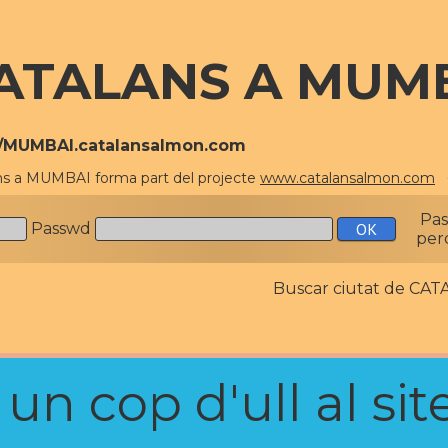
ATALANS A MUM
//MUMBAI.catalansalmon.com
ns a MUMBAI forma part del projecte
www.catalansalmon.com
-
Pa
Passwd
per
Buscar ciutat de C
n cop d'ull al site