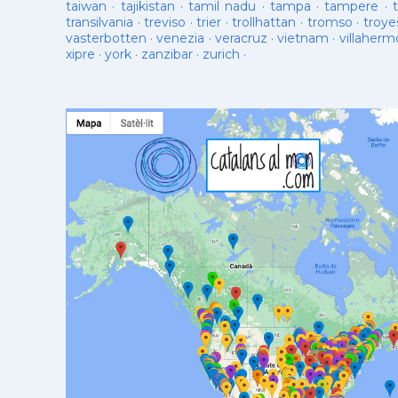
taiwan
·
tajikistan
·
tamil nadu
·
tampa
·
tampere
·
transilvania
·
treviso
·
trier
·
trollhattan
·
tromso
·
troye
vasterbotten
·
venezia
·
veracruz
·
vietnam
·
villaherm
xipre
·
york
·
zanzibar
·
zurich
·