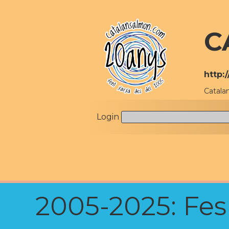
C
http:
Catala
Login
2005-2025: Fes u