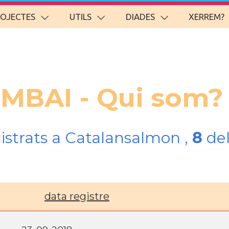
ROJECTES
UTILS
DIADES
XERREM?
UMBAI - Qui som?
gistrats a Catalansalmon ,
8
del
data registre