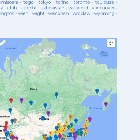
timisoara
·
togo
·
tokyo
·
torino
·
toronto
·
toulouse
·
ay
·
utah
·
utrecht
·
uzbekistan
·
valladolid
·
vancouver
·
lington
·
wien
·
wight
·
wisconsin
·
wroclaw
·
wyoming
·