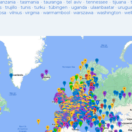
tanzania
·
tasmania
·
tauranga
·
tel aviv
·
tennessee
·
tijuana
·
s
·
trujillo
·
tunis
·
turku
·
tübingen
·
uganda
·
ulaanbaatar
·
urugu
osa
·
vilnius
·
virginia
·
warrnambool
·
warszawa
·
washington
·
wel