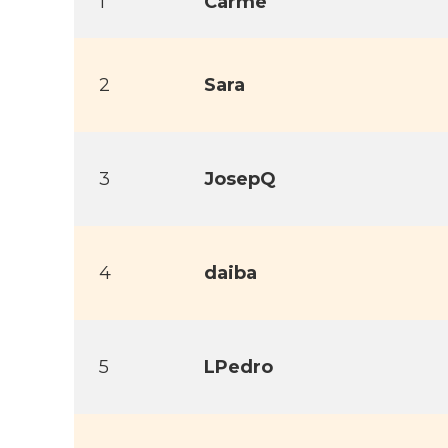
1
Carme
2
Sara
3
JosepQ
4
daiba
5
LPedro