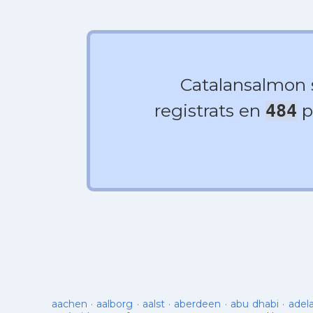
Catalansalmon
registrats en
p
484
aachen
·
aalborg
·
aalst
·
aberdeen
·
abu dhabi
·
adel