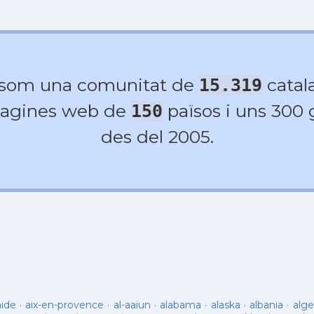
 som una comunitat de
catala
15.319
agines web de
països i uns 300
150
des del 2005.
aide
·
aix-en-provence
·
al-aaiun
·
alabama
·
alaska
·
albania
·
alge