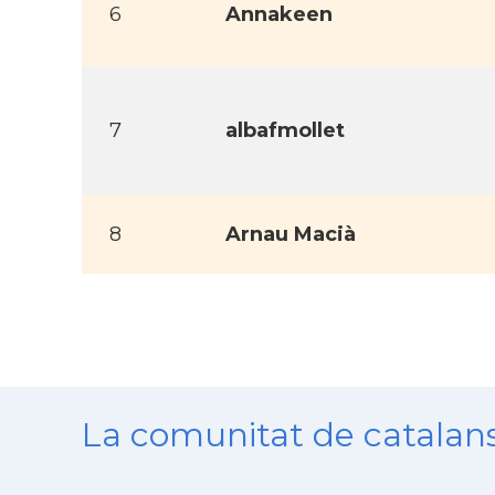
6
Annakeen
7
albafmollet
8
Arnau Macià
La comunitat de catala