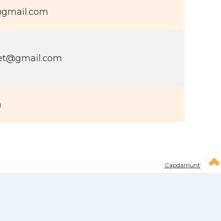
@gmail.com
let@gmail.com
a
Capdamunt