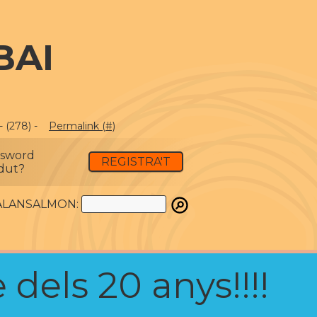
BAI
 (278) -
Permalink (#)
ssword
REGISTRA'T
dut?
ATALANSALMON:
 dels 20 anys!!!!