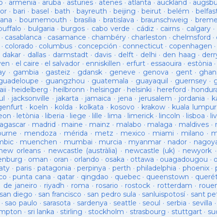
o
·
armenia
·
aruba
·
asturies
·
atenes
·
atlanta
·
auckland
·
augsb
or
·
bari
·
basel
·
bath
·
bayreuth
·
beijing
·
beirut
·
belém
·
belfas
ana
·
bournemouth
·
brasilia
·
bratislava
·
braunschweig
·
brem
buffalo
·
bulgaria
·
burgos
·
cabo verde
·
cádiz
·
cairns
·
calgary
·
·
casablanca
·
casamance
·
chambéry
·
charleston
·
chelmsford
·
·
colorado
·
columbus
·
concepción
·
connecticut
·
copenhagen
·
dakar
·
dallas
·
darmstadt
·
davis
·
delft
·
delhi
·
den haag
·
derr
ven
·
el caire
·
el salvador
·
enniskillen
·
erfurt
·
essaouira
·
estònia
ay
·
gambia
·
gasteiz
·
gdansk
·
geneve
·
genova
·
gent
·
ghan
guadeloupe
·
guangzhou
·
guatemala
·
guayaquil
·
guernsey
·
ii
·
heidelberg
·
heilbronn
·
helsingør
·
helsinki
·
hereford
·
hondur
ul
·
jacksonville
·
jakarta
·
jamaica
·
jena
·
jerusalem
·
jordania
·
k
genfurt
·
koeln
·
kolda
·
kolkata
·
kosovo
·
krakow
·
kuala lumpur
leon
·
letònia
·
liberia
·
liege
·
lille
·
lima
·
limerick
·
lincoln
·
lisboa
·
li
agascar
·
madrid
·
maine
·
mainz
·
malabo
·
malaga
·
maldives
·
ourne
·
mendoza
·
mérida
·
metz
·
mexico
·
miami
·
milano
·
m
bic
·
muenchen
·
mumbai
·
murcia
·
myanmar
·
nador
·
nagoy
new orleans
·
newcastle (austràlia)
·
newcastle (uk)
·
newyork
enburg
·
oman
·
oran
·
orlando
·
osaka
·
ottawa
·
ouagadougou
·
aty
·
paris
·
patagonia
·
perpinya
·
perth
·
philadelphia
·
phoenix
·
co
·
punta cana
·
qatar
·
qingdao
·
quebec
·
queenstown
·
queré
o de janeiro
·
riyadh
·
roma
·
rosario
·
rostock
·
rotterdam
·
roue
san diego
·
san francisco
·
san pedro sula
·
sanluispotosí
·
sant pe
·
sao paulo
·
sarasota
·
sardenya
·
seattle
·
seoul
·
serbia
·
sevilla
ampton
·
sri lanka
·
stirling
·
stockholm
·
strasbourg
·
stuttgart
·
su