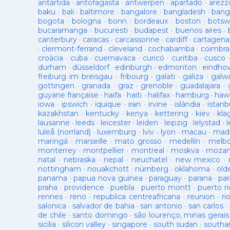
antàrtida
·
antofagasta
·
antwerpen
·
apartadó
·
arezz
baku
·
bali
·
baltimore
·
bangalore
·
bangladesh
·
bang
bogota
·
bologna
·
bonn
·
bordeaux
·
boston
·
botsw
bucaramanga
·
bucuresti
·
budapest
·
buenos aires
·
canterbury
·
caracas
·
carcassonne
·
cardiff
·
cartagena
·
clermont-ferrand
·
cleveland
·
cochabamba
·
coimbra
croàcia
·
cuba
·
cuernavaca
·
curicó
·
curitiba
·
cusco
durham
·
düsseldorf
·
edinburgh
·
edmonton
·
eindho
freiburg im breisgau
·
fribourg
·
galati
·
galiza
·
galw
gottingen
·
granada
·
graz
·
grenoble
·
guadalajara
·
guyane française
·
haifa
·
haiti
·
halifax
·
hamburg
·
hawa
iowa
·
ipswich
·
iquique
·
iran
·
irvine
·
islàndia
·
istanb
kazakhstan
·
kentucky
·
kenya
·
kettering
·
kiev
·
kla
lausanne
·
leeds
·
leicester
·
leiden
·
leipzig
·
lelystad
·
luleå (norrland)
·
luxemburg
·
lviv
·
lyon
·
macau
·
mad
maringá
·
marseille
·
mato grosso
·
medellín
·
melb
monterrey
·
montpellier
·
montreal
·
moskva
·
mozam
natal
·
nebraska
·
nepal
·
neuchatel
·
new mexico
·
nottingham
·
nouakchott
·
nürnberg
·
oklahoma
·
old
panama
·
papua nova guinea
·
paraguay
·
parana
·
par
praha
·
providence
·
puebla
·
puerto montt
·
puerto ri
rennes
·
reno
·
republica centreafricana
·
reunion
·
ri
salonica
·
salvador de bahia
·
san antonio
·
san carlos
·
de chile
·
santo domingo
·
são lourenço, minas gerais
sicilia
·
silicon valley
·
singapore
·
south sudan
·
south