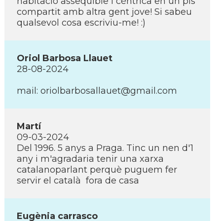
habitació assequible i cèntrica en un pis
compartit amb altra gent jove! Si sabeu
qualsevol cosa escriviu-me! :)
Oriol Barbosa Llauet
28-08-2024
mail: oriolbarbosallauet@gmail.com
Martí­
09-03-2024
Del 1996. 5 anys a Praga. Tinc un nen d'1
any i m'agradaria tenir una xarxa
catalanoparlant perquè puguem fer
servir el català fora de casa
Eugènia carrasco