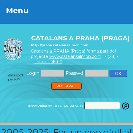
Menu
Menu
CATALANS A PRAHA (PRAGA)
http://praha.catalansalmon.com
Catalans a PRAHA (Praga) forma part del
projecte
www.catalansalmon.com
- (28) -
Permalink (#)
Login
Passwd
Password
perdut?
REGISTRA'T
Buscar ciutat de CATALANSALMON:
2005-2025: Fes un cop d'ull al