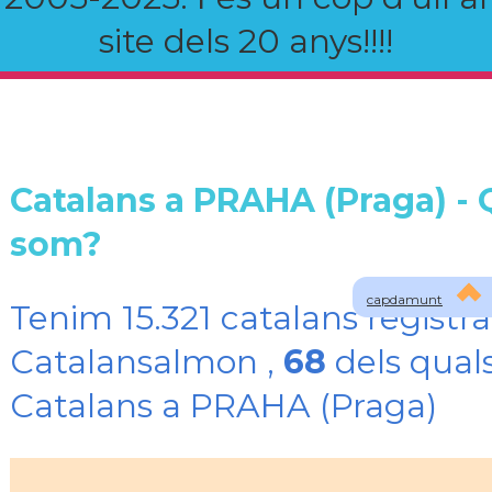
site dels 20 anys!!!!
Catalans a PRAHA (Praga) - 
som?
capdamunt
Tenim 15.321 catalans registra
Catalansalmon ,
68
dels qual
Catalans a PRAHA (Praga)