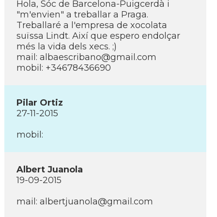
Hola, Sóc de Barcelona-Puigcerdà i
"m'envien" a treballar a Praga.
Treballaré a l'empresa de xocolata
suïssa Lindt. Així­ que espero endolçar
més la vida dels xecs. ;)
mail: albaescribano@gmail.com
mobil: +34678436690
Pilar Ortiz
27-11-2015
mobil:
Albert Juanola
19-09-2015
mail: albertjuanola@gmail.com