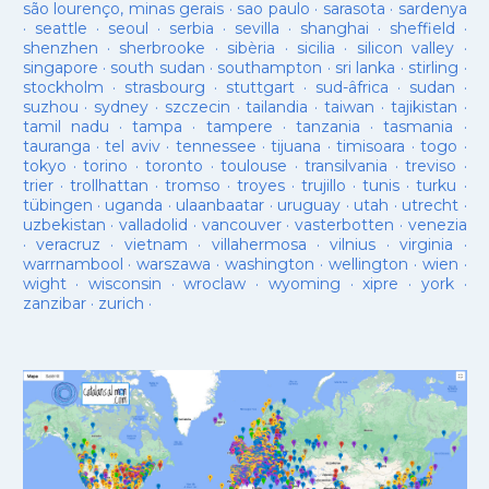
são lourenço, minas gerais
·
sao paulo
·
sarasota
·
sardenya
·
seattle
·
seoul
·
serbia
·
sevilla
·
shanghai
·
sheffield
·
shenzhen
·
sherbrooke
·
sibèria
·
sicilia
·
silicon valley
·
singapore
·
south sudan
·
southampton
·
sri lanka
·
stirling
·
stockholm
·
strasbourg
·
stuttgart
·
sud-âfrica
·
sudan
·
suzhou
·
sydney
·
szczecin
·
tailandia
·
taiwan
·
tajikistan
·
tamil nadu
·
tampa
·
tampere
·
tanzania
·
tasmania
·
tauranga
·
tel aviv
·
tennessee
·
tijuana
·
timisoara
·
togo
·
tokyo
·
torino
·
toronto
·
toulouse
·
transilvania
·
treviso
·
trier
·
trollhattan
·
tromso
·
troyes
·
trujillo
·
tunis
·
turku
·
tübingen
·
uganda
·
ulaanbaatar
·
uruguay
·
utah
·
utrecht
·
uzbekistan
·
valladolid
·
vancouver
·
vasterbotten
·
venezia
·
veracruz
·
vietnam
·
villahermosa
·
vilnius
·
virginia
·
warrnambool
·
warszawa
·
washington
·
wellington
·
wien
·
wight
·
wisconsin
·
wroclaw
·
wyoming
·
xipre
·
york
·
zanzibar
·
zurich
·