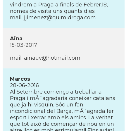
vindrem a Praga a finals de Febrer.18,
nomes de visita uns quants dies.
mail: jjimenez@quimidroga.com
Aina
15-03-2017
mail: ainauv@hotmail.com
Marcos
28-06-2016
Al Setembre començo a treballar a
Praga i mÂ´agradaria coneixer catalans
que ja hi visquin. Sóc un fan
incondicional del Barça, mÂ´agrada fer
esport i xerrar amb els amics. La veritat
que tot això de començar de nou en un
altre lloc es molt estimulant!! Fins aviat!