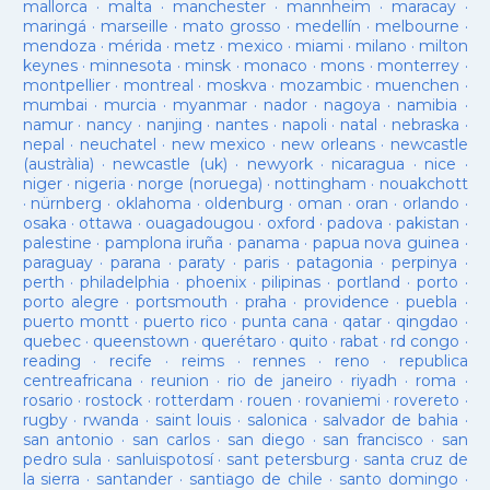
mallorca
·
malta
·
manchester
·
mannheim
·
maracay
·
maringá
·
marseille
·
mato grosso
·
medellín
·
melbourne
·
mendoza
·
mérida
·
metz
·
mexico
·
miami
·
milano
·
milton
keynes
·
minnesota
·
minsk
·
monaco
·
mons
·
monterrey
·
montpellier
·
montreal
·
moskva
·
mozambic
·
muenchen
·
mumbai
·
murcia
·
myanmar
·
nador
·
nagoya
·
namibia
·
namur
·
nancy
·
nanjing
·
nantes
·
napoli
·
natal
·
nebraska
·
nepal
·
neuchatel
·
new mexico
·
new orleans
·
newcastle
(austràlia)
·
newcastle (uk)
·
newyork
·
nicaragua
·
nice
·
niger
·
nigeria
·
norge (noruega)
·
nottingham
·
nouakchott
·
nürnberg
·
oklahoma
·
oldenburg
·
oman
·
oran
·
orlando
·
osaka
·
ottawa
·
ouagadougou
·
oxford
·
padova
·
pakistan
·
palestine
·
pamplona iruña
·
panama
·
papua nova guinea
·
paraguay
·
parana
·
paraty
·
paris
·
patagonia
·
perpinya
·
perth
·
philadelphia
·
phoenix
·
pilipinas
·
portland
·
porto
·
porto alegre
·
portsmouth
·
praha
·
providence
·
puebla
·
puerto montt
·
puerto rico
·
punta cana
·
qatar
·
qingdao
·
quebec
·
queenstown
·
querétaro
·
quito
·
rabat
·
rd congo
·
reading
·
recife
·
reims
·
rennes
·
reno
·
republica
centreafricana
·
reunion
·
rio de janeiro
·
riyadh
·
roma
·
rosario
·
rostock
·
rotterdam
·
rouen
·
rovaniemi
·
rovereto
·
rugby
·
rwanda
·
saint louis
·
salonica
·
salvador de bahia
·
san antonio
·
san carlos
·
san diego
·
san francisco
·
san
pedro sula
·
sanluispotosí
·
sant petersburg
·
santa cruz de
la sierra
·
santander
·
santiago de chile
·
santo domingo
·