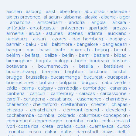
aachen
·
aalborg
·
aalst
·
aberdeen
·
abu dhabi
·
adelaide
·
aix-en-provence
·
al-aaiun
·
alabama
·
alaska
·
albania
·
alger
·
amazonia
·
amsterdam
·
andorra
·
angola
·
ankara
·
antàrtida
·
antofagasta
·
antwerpen
·
apartadó
·
arezzo
·
armenia
·
aruba
·
asturies
·
atenes
·
atlanta
·
auckland
·
augsburg
·
austin
·
azores
·
bad homburg
·
badajoz
·
bahrain
·
baku
·
bali
·
baltimore
·
bangalore
·
bangladesh
·
bangor
·
bari
·
basel
·
bath
·
bayreuth
·
beijing
·
beirut
·
belém
·
belfast
·
belize
·
berlin
·
bern
·
beziers
·
bilbao
·
birmingham
·
bogota
·
bologna
·
bonn
·
bordeaux
·
boston
·
botswana
·
bournemouth
·
brasilia
·
bratislava
·
braunschweig
·
bremen
·
brighton
·
brisbane
·
bristol
·
brugge
·
brusselles
·
bucaramanga
·
bucuresti
·
budapest
·
buenos aires
·
buffalo
·
bulgaria
·
burgos
·
cabo verde
·
cádiz
·
cairns
·
calgary
·
cambodja
·
cambridge
·
canarias
·
canberra
·
cancun
·
canterbury
·
caracas
·
carcassonne
·
cardiff
·
cartagena
·
casablanca
·
casamance
·
chambéry
·
charleston
·
chelmsford
·
cheltenham
·
chester
·
chiapas
·
chicago
·
christchurch
·
clermont-ferrand
·
cleveland
·
cochabamba
·
coimbra
·
colorado
·
columbus
·
concepción
·
connecticut
·
copenhagen
·
cordoba
·
corfu
·
cork
·
costa d
ivori
·
costa rica
·
creta
·
croàcia
·
cuba
·
cuernavaca
·
curicó
·
curitiba
·
cusco
·
dakar
·
dallas
·
darmstadt
·
davis
·
delft
·