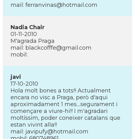
mail: ferranvinas@hotmail.com
Nadia Chair
01-11-2010
M'agrada Praga
mail: blackcofffe@gmail.com
mobil:
javi
17-10-2010
Hola molt bones a tots!! Actualment
encara no visc a Praga, però d'aqui
aproximadament 1 mes....segurament i
començare a viure-hi!! I m'agradari
moltí­ssim, poder coneixer catalans que
estan vivint alla!!
mail: javipufy@hotmail.com
mobil: 680748961