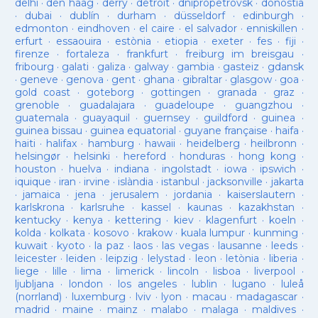
delhi
·
den haag
·
derry
·
detroit
·
dnipropetrovsk
·
donostia
·
dubai
·
dublín
·
durham
·
düsseldorf
·
edinburgh
·
edmonton
·
eindhoven
·
el caire
·
el salvador
·
enniskillen
·
erfurt
·
essaouira
·
estònia
·
etiopia
·
exeter
·
fes
·
fiji
·
firenze
·
fortaleza
·
frankfurt
·
freiburg im breisgau
·
fribourg
·
galati
·
galiza
·
galway
·
gambia
·
gasteiz
·
gdansk
·
geneve
·
genova
·
gent
·
ghana
·
gibraltar
·
glasgow
·
goa
·
gold coast
·
goteborg
·
gottingen
·
granada
·
graz
·
grenoble
·
guadalajara
·
guadeloupe
·
guangzhou
·
guatemala
·
guayaquil
·
guernsey
·
guildford
·
guinea
·
guinea bissau
·
guinea equatorial
·
guyane française
·
haifa
·
haiti
·
halifax
·
hamburg
·
hawaii
·
heidelberg
·
heilbronn
·
helsingør
·
helsinki
·
hereford
·
honduras
·
hong kong
·
houston
·
huelva
·
indiana
·
ingolstadt
·
iowa
·
ipswich
·
iquique
·
iran
·
irvine
·
islàndia
·
istanbul
·
jacksonville
·
jakarta
·
jamaica
·
jena
·
jerusalem
·
jordania
·
kaiserslautern
·
karlskrona
·
karlsruhe
·
kassel
·
kaunas
·
kazakhstan
·
kentucky
·
kenya
·
kettering
·
kiev
·
klagenfurt
·
koeln
·
kolda
·
kolkata
·
kosovo
·
krakow
·
kuala lumpur
·
kunming
·
kuwait
·
kyoto
·
la paz
·
laos
·
las vegas
·
lausanne
·
leeds
·
leicester
·
leiden
·
leipzig
·
lelystad
·
leon
·
letònia
·
liberia
·
liege
·
lille
·
lima
·
limerick
·
lincoln
·
lisboa
·
liverpool
·
ljubljana
·
london
·
los angeles
·
lublin
·
lugano
·
luleå
(norrland)
·
luxemburg
·
lviv
·
lyon
·
macau
·
madagascar
·
madrid
·
maine
·
mainz
·
malabo
·
malaga
·
maldives
·