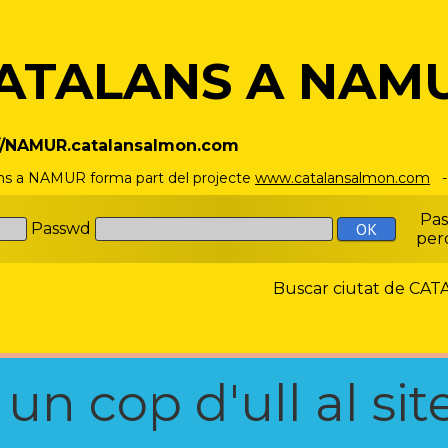
ATALANS A NAM
://NAMUR.catalansalmon.com
ns a NAMUR forma part del projecte
www.catalansalmon.com
- 
Pa
Passwd
per
Buscar ciutat de C
n cop d'ull al site