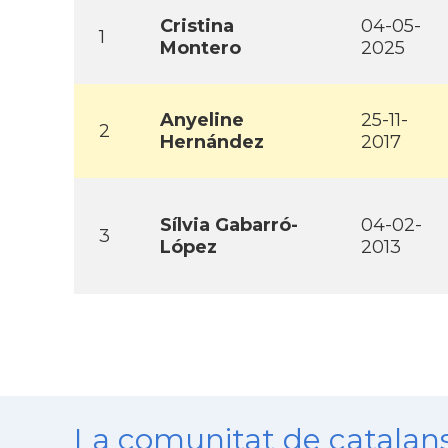
Cristina
04-05-
1
Montero
2025
Anyeline
25-11-
2
Hernández
2017
Sí­lvia Gabarró-
04-02-
3
López
2013
La comunitat de catala