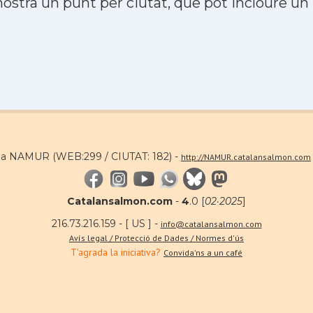
stra un punt per ciutat, que pot incloure un
 a NAMUR (WEB:299 / CIUTAT: 182) -
http://NAMUR.catalansalmon.com
Catalansalmon.com
-
4
.0 [
02·2025
]
216.73.216.159 - [ US ] -
info@catalansalmon.com
Avís legal / Protecció de Dades / Normes d'ús
T'agrada la iniciativa?
Convida'ns a un café