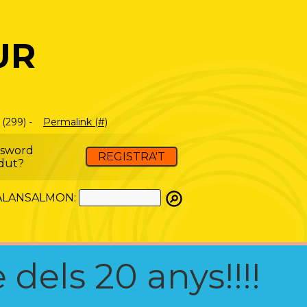
UR
(299) -
Permalink (#)
ssword
REGISTRA'T
dut?
ATALANSALMON:
 dels 20 anys!!!!