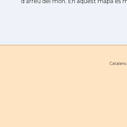
d'arreu del món. En aquest mapa es mo
Catalans