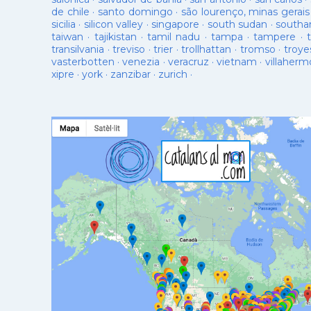
de chile
·
santo domingo
·
são lourenço, minas gerais
sicilia
·
silicon valley
·
singapore
·
south sudan
·
south
taiwan
·
tajikistan
·
tamil nadu
·
tampa
·
tampere
·
transilvania
·
treviso
·
trier
·
trollhattan
·
tromso
·
troye
vasterbotten
·
venezia
·
veracruz
·
vietnam
·
villaherm
xipre
·
york
·
zanzibar
·
zurich
·