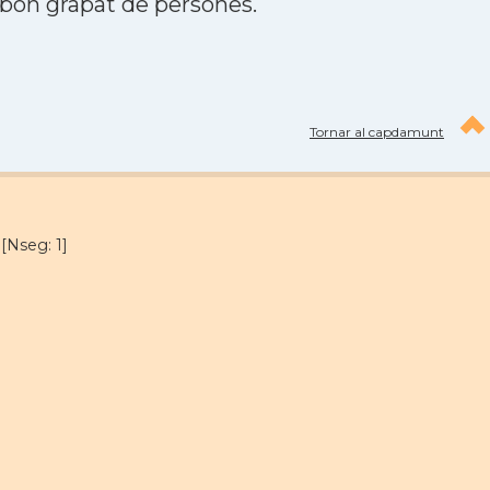
 bon grapat de persones.
Tornar al capdamunt
[Nseg: 1]