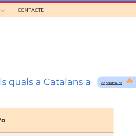
CONTACTE
s quals a Catalans a
capdamunt
fo