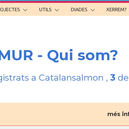
ROJECTES
UTILS
DIADES
XERREM?
AMUR - Qui som?
gistrats a Catalansalmon ,
3
del
més in