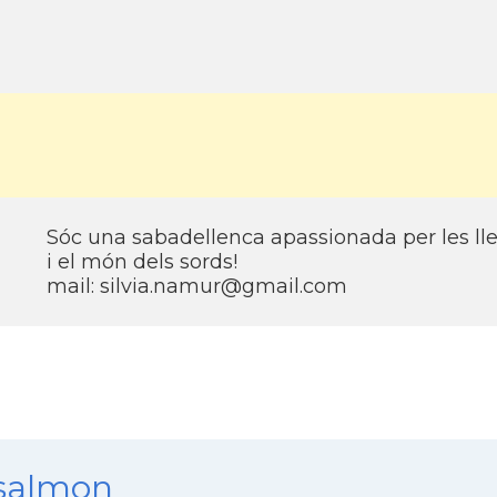
Sóc una sabadellenca apassionada per les lle
i el món dels sords!
mail: silvia.namur@gmail.com
nsalmon