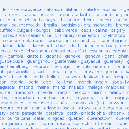
aide
·
aix-en-provence
·
al-aaiun
·
alabama
·
alaska
·
albania
·
alge
o
·
armenia
·
aruba
·
asturies
·
atenes
·
atlanta
·
auckland
·
augsb
or
·
bari
·
basel
·
bath
·
bayreuth
·
beijing
·
beirut
·
belém
·
belfas
ana
·
bournemouth
·
brasilia
·
bratislava
·
braunschweig
·
brem
buffalo
·
bulgaria
·
burgos
·
cabo verde
·
cádiz
·
cairns
·
calgary
·
·
casablanca
·
casamance
·
chambéry
·
charleston
·
chelmsford
·
·
colorado
·
columbus
·
concepción
·
connecticut
·
copenhagen
·
dakar
·
dallas
·
darmstadt
·
davis
·
delft
·
delhi
·
den haag
·
derr
ven
·
el caire
·
el salvador
·
enniskillen
·
erfurt
·
essaouira
·
estònia
ay
·
gambia
·
gasteiz
·
gdansk
·
geneve
·
genova
·
gent
·
ghan
guadeloupe
·
guangzhou
·
guatemala
·
guayaquil
·
guernsey
·
ii
·
heidelberg
·
heilbronn
·
helsingør
·
helsinki
·
hereford
·
hondur
ul
·
jacksonville
·
jakarta
·
jamaica
·
jena
·
jerusalem
·
jordania
·
k
genfurt
·
koeln
·
kolda
·
kolkata
·
kosovo
·
krakow
·
kuala lumpur
leon
·
letònia
·
liberia
·
liege
·
lille
·
lima
·
limerick
·
lincoln
·
lisboa
·
li
agascar
·
madrid
·
maine
·
mainz
·
malabo
·
malaga
·
maldives
·
ourne
·
mendoza
·
mérida
·
metz
·
mexico
·
miami
·
milano
·
m
bic
·
muenchen
·
mumbai
·
murcia
·
myanmar
·
nador
·
nagoy
new orleans
·
newcastle (austràlia)
·
newcastle (uk)
·
newyork
enburg
·
oman
·
oran
·
orlando
·
osaka
·
ottawa
·
ouagadougou
·
aty
·
paris
·
patagonia
·
perpinya
·
perth
·
philadelphia
·
phoenix
·
co
·
punta cana
·
qatar
·
qingdao
·
quebec
·
queenstown
·
queré
o de janeiro
·
riyadh
·
roma
·
rosario
·
rostock
·
rotterdam
·
roue
san diego
·
san francisco
·
san pedro sula
·
sanluispotosí
·
sant pe