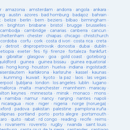
r
·
amazonia
·
amsterdam
·
andorra
·
angola
·
ankara
·
urg
·
austin
·
azores
·
bad homburg
·
badajoz
·
bahrain
·
t
·
belize
·
berlin
·
bern
·
beziers
·
bilbao
·
birmingham
·
en
·
brighton
·
brisbane
·
bristol
·
brugge
·
brusselles
·
cambodja
·
cambridge
·
canarias
·
canberra
·
cancun
·
cheltenham
·
chester
·
chiapas
·
chicago
·
christchurch
·
cordoba
·
corfu
·
cork
·
costa d ivori
·
costa rica
·
creta
·
y
·
detroit
·
dnipropetrovsk
·
donostia
·
dubai
·
dublín
·
·
etiopia
·
exeter
·
fes
·
fiji
·
firenze
·
fortaleza
·
frankfurt
·
a
·
gibraltar
·
glasgow
·
goa
·
gold coast
·
goteborg
·
guildford
·
guinea
·
guinea bissau
·
guinea equatorial
·
as
·
hong kong
·
houston
·
huelva
·
indiana
·
ingolstadt
·
aiserslautern
·
karlskrona
·
karlsruhe
·
kassel
·
kaunas
·
·
kunming
·
kuwait
·
kyoto
·
la paz
·
laos
·
las vegas
·
verpool
·
ljubljana
·
london
·
los angeles
·
lublin
·
lugano
·
mallorca
·
malta
·
manchester
·
mannheim
·
maracay
·
ilton keynes
·
minnesota
·
minsk
·
monaco
·
mons
·
a
·
namibia
·
namur
·
nancy
·
nanjing
·
nantes
·
napoli
·
·
nicaragua
·
nice
·
niger
·
nigeria
·
norge (noruega)
·
oxford
·
padova
·
pakistan
·
palestine
·
pamplona iruña
·
pilipinas
·
portland
·
porto
·
porto alegre
·
portsmouth
·
taro
·
quito
·
rabat
·
rd congo
·
reading
·
recife
·
reims
·
n
·
rovaniemi
·
rovereto
·
rugby
·
rwanda
·
saint louis
·
tersburg
·
santa cruz de la sierra
·
santander
·
santiago