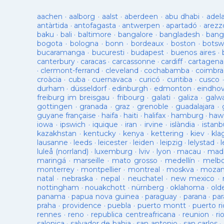
aachen
·
aalborg
·
aalst
·
aberdeen
·
abu dhabi
·
adel
antàrtida
·
antofagasta
·
antwerpen
·
apartadó
·
arezz
baku
·
bali
·
baltimore
·
bangalore
·
bangladesh
·
bang
bogota
·
bologna
·
bonn
·
bordeaux
·
boston
·
botsw
bucaramanga
·
bucuresti
·
budapest
·
buenos aires
·
canterbury
·
caracas
·
carcassonne
·
cardiff
·
cartagena
·
clermont-ferrand
·
cleveland
·
cochabamba
·
coimbra
croàcia
·
cuba
·
cuernavaca
·
curicó
·
curitiba
·
cusco
durham
·
düsseldorf
·
edinburgh
·
edmonton
·
eindho
freiburg im breisgau
·
fribourg
·
galati
·
galiza
·
galw
gottingen
·
granada
·
graz
·
grenoble
·
guadalajara
·
guyane française
·
haifa
·
haiti
·
halifax
·
hamburg
·
hawa
iowa
·
ipswich
·
iquique
·
iran
·
irvine
·
islàndia
·
istanb
kazakhstan
·
kentucky
·
kenya
·
kettering
·
kiev
·
kla
lausanne
·
leeds
·
leicester
·
leiden
·
leipzig
·
lelystad
·
luleå (norrland)
·
luxemburg
·
lviv
·
lyon
·
macau
·
mad
maringá
·
marseille
·
mato grosso
·
medellín
·
melb
monterrey
·
montpellier
·
montreal
·
moskva
·
mozam
natal
·
nebraska
·
nepal
·
neuchatel
·
new mexico
·
nottingham
·
nouakchott
·
nürnberg
·
oklahoma
·
old
panama
·
papua nova guinea
·
paraguay
·
parana
·
par
praha
·
providence
·
puebla
·
puerto montt
·
puerto ri
rennes
·
reno
·
republica centreafricana
·
reunion
·
ri
salonica
·
salvador de bahia
·
san antonio
·
san carlos
·