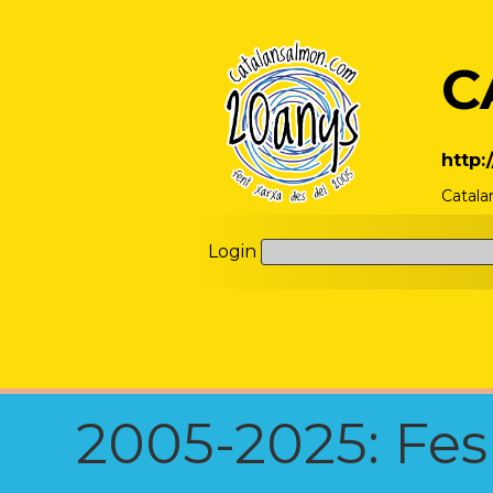
C
http
Catala
Login
2005-2025: Fes u