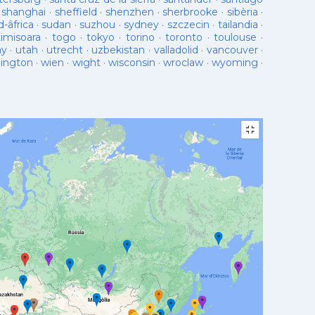
·
shanghai
·
sheffield
·
shenzhen
·
sherbrooke
·
sibèria
·
d-âfrica
·
sudan
·
suzhou
·
sydney
·
szczecin
·
tailandia
·
timisoara
·
togo
·
tokyo
·
torino
·
toronto
·
toulouse
·
ay
·
utah
·
utrecht
·
uzbekistan
·
valladolid
·
vancouver
·
lington
·
wien
·
wight
·
wisconsin
·
wroclaw
·
wyoming
·