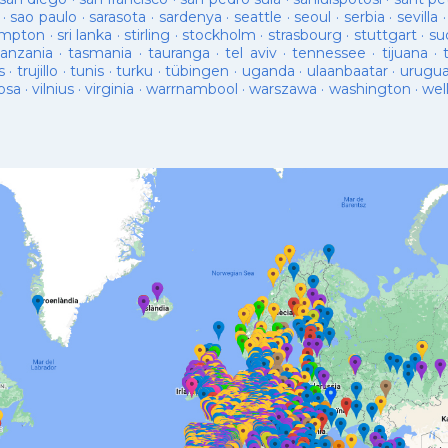
·
sao paulo
·
sarasota
·
sardenya
·
seattle
·
seoul
·
serbia
·
sevilla
ampton
·
sri lanka
·
stirling
·
stockholm
·
strasbourg
·
stuttgart
·
su
tanzania
·
tasmania
·
tauranga
·
tel aviv
·
tennessee
·
tijuana
·
s
·
trujillo
·
tunis
·
turku
·
tübingen
·
uganda
·
ulaanbaatar
·
urugu
osa
·
vilnius
·
virginia
·
warrnambool
·
warszawa
·
washington
·
wel