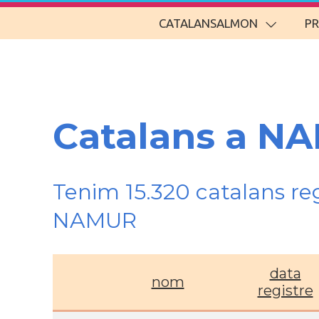
CATALANSALMON
P
Catalans a N
Tenim 15.320 catalans re
NAMUR
data
nom
registre