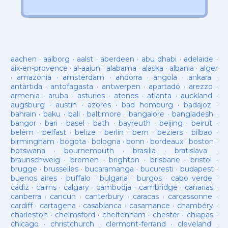
aachen
·
aalborg
·
aalst
·
aberdeen
·
abu dhabi
·
adelaide
·
aix-en-provence
·
al-aaiun
·
alabama
·
alaska
·
albania
·
alger
·
amazonia
·
amsterdam
·
andorra
·
angola
·
ankara
·
antàrtida
·
antofagasta
·
antwerpen
·
apartadó
·
arezzo
·
armenia
·
aruba
·
asturies
·
atenes
·
atlanta
·
auckland
·
augsburg
·
austin
·
azores
·
bad homburg
·
badajoz
·
bahrain
·
baku
·
bali
·
baltimore
·
bangalore
·
bangladesh
·
bangor
·
bari
·
basel
·
bath
·
bayreuth
·
beijing
·
beirut
·
belém
·
belfast
·
belize
·
berlin
·
bern
·
beziers
·
bilbao
·
birmingham
·
bogota
·
bologna
·
bonn
·
bordeaux
·
boston
·
botswana
·
bournemouth
·
brasilia
·
bratislava
·
braunschweig
·
bremen
·
brighton
·
brisbane
·
bristol
·
brugge
·
brusselles
·
bucaramanga
·
bucuresti
·
budapest
·
buenos aires
·
buffalo
·
bulgaria
·
burgos
·
cabo verde
·
cádiz
·
cairns
·
calgary
·
cambodja
·
cambridge
·
canarias
·
canberra
·
cancun
·
canterbury
·
caracas
·
carcassonne
·
cardiff
·
cartagena
·
casablanca
·
casamance
·
chambéry
·
charleston
·
chelmsford
·
cheltenham
·
chester
·
chiapas
·
chicago
·
christchurch
·
clermont-ferrand
·
cleveland
·