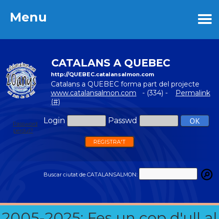
Menu
Menu
CATALANS A QUEBEC
http://QUEBEC.catalansalmon.com
Catalans a QUEBEC forma part del projecte
www.catalansalmon.com
- (334) -
Permalink
(#)
Login
Passwd
Password
perdut?
REGISTRA'T
Buscar ciutat de CATALANSALMON:
2005-2025: Fes un cop d'ull al