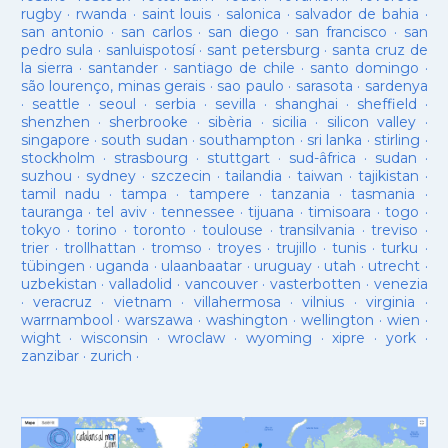
rugby
·
rwanda
·
saint louis
·
salonica
·
salvador de bahia
·
san antonio
·
san carlos
·
san diego
·
san francisco
·
san
pedro sula
·
sanluispotosí
·
sant petersburg
·
santa cruz de
la sierra
·
santander
·
santiago de chile
·
santo domingo
·
são lourenço, minas gerais
·
sao paulo
·
sarasota
·
sardenya
·
seattle
·
seoul
·
serbia
·
sevilla
·
shanghai
·
sheffield
·
shenzhen
·
sherbrooke
·
sibèria
·
sicilia
·
silicon valley
·
singapore
·
south sudan
·
southampton
·
sri lanka
·
stirling
·
stockholm
·
strasbourg
·
stuttgart
·
sud-âfrica
·
sudan
·
suzhou
·
sydney
·
szczecin
·
tailandia
·
taiwan
·
tajikistan
·
tamil nadu
·
tampa
·
tampere
·
tanzania
·
tasmania
·
tauranga
·
tel aviv
·
tennessee
·
tijuana
·
timisoara
·
togo
·
tokyo
·
torino
·
toronto
·
toulouse
·
transilvania
·
treviso
·
trier
·
trollhattan
·
tromso
·
troyes
·
trujillo
·
tunis
·
turku
·
tübingen
·
uganda
·
ulaanbaatar
·
uruguay
·
utah
·
utrecht
·
uzbekistan
·
valladolid
·
vancouver
·
vasterbotten
·
venezia
·
veracruz
·
vietnam
·
villahermosa
·
vilnius
·
virginia
·
warrnambool
·
warszawa
·
washington
·
wellington
·
wien
·
wight
·
wisconsin
·
wroclaw
·
wyoming
·
xipre
·
york
·
zanzibar
·
zurich
·