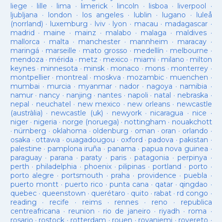
liege
·
lille
·
lima
·
limerick
·
lincoln
·
lisboa
·
liverpool
·
ljubljana
·
london
·
los angeles
·
lublin
·
lugano
·
luleå
(norrland)
·
luxemburg
·
lviv
·
lyon
·
macau
·
madagascar
·
madrid
·
maine
·
mainz
·
malabo
·
malaga
·
maldives
·
mallorca
·
malta
·
manchester
·
mannheim
·
maracay
·
maringá
·
marseille
·
mato grosso
·
medellín
·
melbourne
·
mendoza
·
mérida
·
metz
·
mexico
·
miami
·
milano
·
milton
keynes
·
minnesota
·
minsk
·
monaco
·
mons
·
monterrey
·
montpellier
·
montreal
·
moskva
·
mozambic
·
muenchen
·
mumbai
·
murcia
·
myanmar
·
nador
·
nagoya
·
namibia
·
namur
·
nancy
·
nanjing
·
nantes
·
napoli
·
natal
·
nebraska
·
nepal
·
neuchatel
·
new mexico
·
new orleans
·
newcastle
(austràlia)
·
newcastle (uk)
·
newyork
·
nicaragua
·
nice
·
niger
·
nigeria
·
norge (noruega)
·
nottingham
·
nouakchott
·
nürnberg
·
oklahoma
·
oldenburg
·
oman
·
oran
·
orlando
·
osaka
·
ottawa
·
ouagadougou
·
oxford
·
padova
·
pakistan
·
palestine
·
pamplona iruña
·
panama
·
papua nova guinea
·
paraguay
·
parana
·
paraty
·
paris
·
patagonia
·
perpinya
·
perth
·
philadelphia
·
phoenix
·
pilipinas
·
portland
·
porto
·
porto alegre
·
portsmouth
·
praha
·
providence
·
puebla
·
puerto montt
·
puerto rico
·
punta cana
·
qatar
·
qingdao
·
quebec
·
queenstown
·
querétaro
·
quito
·
rabat
·
rd congo
·
reading
·
recife
·
reims
·
rennes
·
reno
·
republica
centreafricana
·
reunion
·
rio de janeiro
·
riyadh
·
roma
·
rosario
·
rostock
·
rotterdam
·
rouen
·
rovaniemi
·
rovereto
·