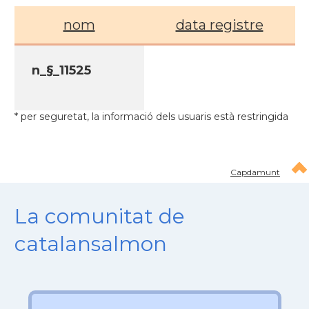
nom
data registre
n_§_11525
* per seguretat, la informació dels usuaris està restringida
Capdamunt
La comunitat de
catalansalmon