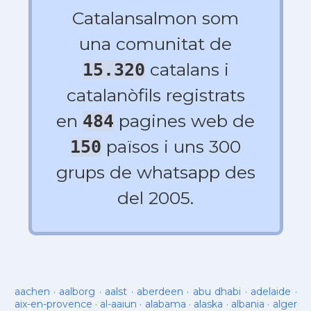
Catalansalmon som
una comunitat de
catalans i
15.320
catalanòfils registrats
en
pagines web de
484
països i uns 300
150
grups de whatsapp des
del 2005.
aachen
·
aalborg
·
aalst
·
aberdeen
·
abu dhabi
·
adelaide
·
aix-en-provence
·
al-aaiun
·
alabama
·
alaska
·
albania
·
alger