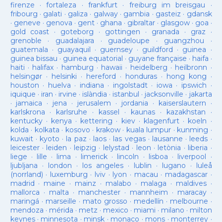
firenze
·
fortaleza
·
frankfurt
·
freiburg im breisgau
·
fribourg
·
galati
·
galiza
·
galway
·
gambia
·
gasteiz
·
gdansk
·
geneve
·
genova
·
gent
·
ghana
·
gibraltar
·
glasgow
·
goa
·
gold coast
·
goteborg
·
gottingen
·
granada
·
graz
·
grenoble
·
guadalajara
·
guadeloupe
·
guangzhou
·
guatemala
·
guayaquil
·
guernsey
·
guildford
·
guinea
·
guinea bissau
·
guinea equatorial
·
guyane française
·
haifa
·
haiti
·
halifax
·
hamburg
·
hawaii
·
heidelberg
·
heilbronn
·
helsingør
·
helsinki
·
hereford
·
honduras
·
hong kong
·
houston
·
huelva
·
indiana
·
ingolstadt
·
iowa
·
ipswich
·
iquique
·
iran
·
irvine
·
islàndia
·
istanbul
·
jacksonville
·
jakarta
·
jamaica
·
jena
·
jerusalem
·
jordania
·
kaiserslautern
·
karlskrona
·
karlsruhe
·
kassel
·
kaunas
·
kazakhstan
·
kentucky
·
kenya
·
kettering
·
kiev
·
klagenfurt
·
koeln
·
kolda
·
kolkata
·
kosovo
·
krakow
·
kuala lumpur
·
kunming
·
kuwait
·
kyoto
·
la paz
·
laos
·
las vegas
·
lausanne
·
leeds
·
leicester
·
leiden
·
leipzig
·
lelystad
·
leon
·
letònia
·
liberia
·
liege
·
lille
·
lima
·
limerick
·
lincoln
·
lisboa
·
liverpool
·
ljubljana
·
london
·
los angeles
·
lublin
·
lugano
·
luleå
(norrland)
·
luxemburg
·
lviv
·
lyon
·
macau
·
madagascar
·
madrid
·
maine
·
mainz
·
malabo
·
malaga
·
maldives
·
mallorca
·
malta
·
manchester
·
mannheim
·
maracay
·
maringá
·
marseille
·
mato grosso
·
medellín
·
melbourne
·
mendoza
·
mérida
·
metz
·
mexico
·
miami
·
milano
·
milton
keynes
·
minnesota
·
minsk
·
monaco
·
mons
·
monterrey
·