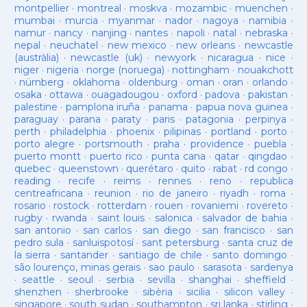
montpellier
·
montreal
·
moskva
·
mozambic
·
muenchen
·
mumbai
·
murcia
·
myanmar
·
nador
·
nagoya
·
namibia
·
namur
·
nancy
·
nanjing
·
nantes
·
napoli
·
natal
·
nebraska
·
nepal
·
neuchatel
·
new mexico
·
new orleans
·
newcastle
(austràlia)
·
newcastle (uk)
·
newyork
·
nicaragua
·
nice
·
niger
·
nigeria
·
norge (noruega)
·
nottingham
·
nouakchott
·
nürnberg
·
oklahoma
·
oldenburg
·
oman
·
oran
·
orlando
·
osaka
·
ottawa
·
ouagadougou
·
oxford
·
padova
·
pakistan
·
palestine
·
pamplona iruña
·
panama
·
papua nova guinea
·
paraguay
·
parana
·
paraty
·
paris
·
patagonia
·
perpinya
·
perth
·
philadelphia
·
phoenix
·
pilipinas
·
portland
·
porto
·
porto alegre
·
portsmouth
·
praha
·
providence
·
puebla
·
puerto montt
·
puerto rico
·
punta cana
·
qatar
·
qingdao
·
quebec
·
queenstown
·
querétaro
·
quito
·
rabat
·
rd congo
·
reading
·
recife
·
reims
·
rennes
·
reno
·
republica
centreafricana
·
reunion
·
rio de janeiro
·
riyadh
·
roma
·
rosario
·
rostock
·
rotterdam
·
rouen
·
rovaniemi
·
rovereto
·
rugby
·
rwanda
·
saint louis
·
salonica
·
salvador de bahia
·
san antonio
·
san carlos
·
san diego
·
san francisco
·
san
pedro sula
·
sanluispotosí
·
sant petersburg
·
santa cruz de
la sierra
·
santander
·
santiago de chile
·
santo domingo
·
são lourenço, minas gerais
·
sao paulo
·
sarasota
·
sardenya
·
seattle
·
seoul
·
serbia
·
sevilla
·
shanghai
·
sheffield
·
shenzhen
·
sherbrooke
·
sibèria
·
sicilia
·
silicon valley
·
singapore
·
south sudan
·
southampton
·
sri lanka
·
stirling
·