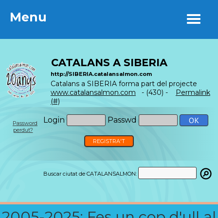
Menu
Menu
CATALANS A SIBERIA
http://SIBERIA.catalansalmon.com
Catalans a SIBERIA forma part del projecte
www.catalansalmon.com
- (430) -
Permalink
(#)
Login
Passwd
Password
perdut?
REGISTRA'T
Buscar ciutat de CATALANSALMON:
2005-2025: Fes un cop d'ull al