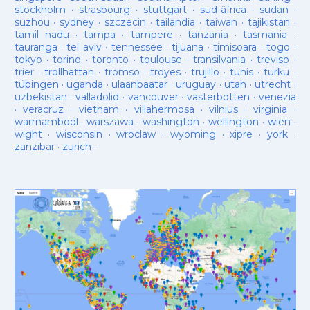
stockholm
·
strasbourg
·
stuttgart
·
sud-âfrica
·
sudan
·
suzhou
·
sydney
·
szczecin
·
tailandia
·
taiwan
·
tajikistan
·
tamil nadu
·
tampa
·
tampere
·
tanzania
·
tasmania
·
tauranga
·
tel aviv
·
tennessee
·
tijuana
·
timisoara
·
togo
·
tokyo
·
torino
·
toronto
·
toulouse
·
transilvania
·
treviso
·
trier
·
trollhattan
·
tromso
·
troyes
·
trujillo
·
tunis
·
turku
·
tübingen
·
uganda
·
ulaanbaatar
·
uruguay
·
utah
·
utrecht
·
uzbekistan
·
valladolid
·
vancouver
·
vasterbotten
·
venezia
·
veracruz
·
vietnam
·
villahermosa
·
vilnius
·
virginia
·
warrnambool
·
warszawa
·
washington
·
wellington
·
wien
·
wight
·
wisconsin
·
wroclaw
·
wyoming
·
xipre
·
york
·
zanzibar
·
zurich
·