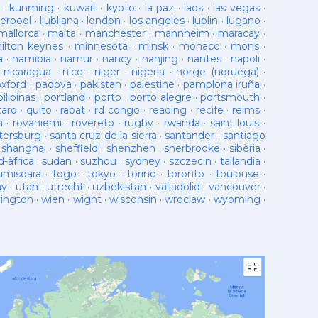
·
kunming
·
kuwait
·
kyoto
·
la paz
·
laos
·
las vegas
·
verpool
·
ljubljana
·
london
·
los angeles
·
lublin
·
lugano
·
mallorca
·
malta
·
manchester
·
mannheim
·
maracay
·
ilton keynes
·
minnesota
·
minsk
·
monaco
·
mons
·
a
·
namibia
·
namur
·
nancy
·
nanjing
·
nantes
·
napoli
·
·
nicaragua
·
nice
·
niger
·
nigeria
·
norge (noruega)
·
oxford
·
padova
·
pakistan
·
palestine
·
pamplona iruña
·
pilipinas
·
portland
·
porto
·
porto alegre
·
portsmouth
·
taro
·
quito
·
rabat
·
rd congo
·
reading
·
recife
·
reims
·
n
·
rovaniemi
·
rovereto
·
rugby
·
rwanda
·
saint louis
·
tersburg
·
santa cruz de la sierra
·
santander
·
santiago
·
shanghai
·
sheffield
·
shenzhen
·
sherbrooke
·
sibèria
·
d-âfrica
·
sudan
·
suzhou
·
sydney
·
szczecin
·
tailandia
·
timisoara
·
togo
·
tokyo
·
torino
·
toronto
·
toulouse
·
ay
·
utah
·
utrecht
·
uzbekistan
·
valladolid
·
vancouver
·
lington
·
wien
·
wight
·
wisconsin
·
wroclaw
·
wyoming
·