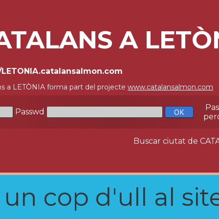
ATALANS A LETÒ
//LETONIA.catalansalmon.com
ns a LETÒNIA forma part del projecte
www.catalansalmon.com
-
Pa
Passwd
per
Buscar ciutat de C
n cop d'ull al site