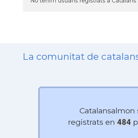
No tenim usuaris registrats a Catalans
La comunitat de catala
Catalansalmon
registrats en
p
484