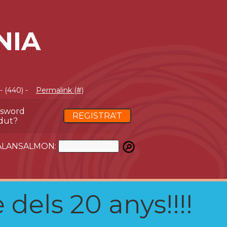
NIA
 (440) -
Permalink (#)
ssword
REGISTRA'T
dut?
ATALANSALMON:
 dels 20 anys!!!!