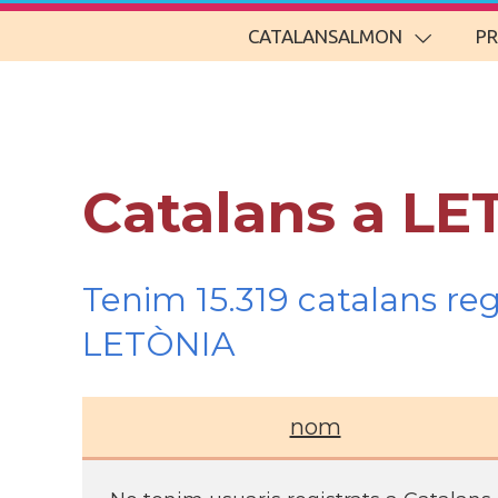
CATALANSALMON
P
Catalans a LE
Tenim 15.319 catalans re
LETÒNIA
nom