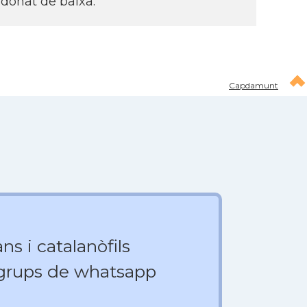
 donat de baixa.
Capdamunt
ns i catalanòfils
 grups de whatsapp