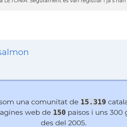
 a LETÒNIA. Segurament es van registrar i ja s'han
nsalmon
 som una comunitat de
catala
15.319
agines web de
països i uns 300
150
des del 2005.