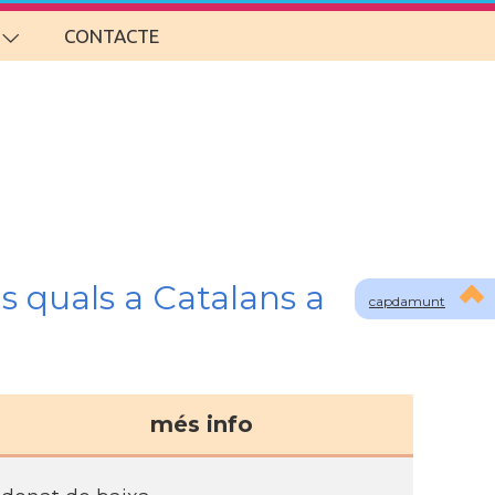
CONTACTE
s quals a Catalans a
capdamunt
més info