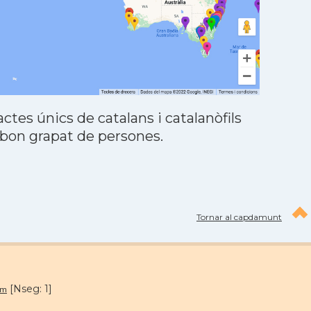
tes únics de catalans i catalanòfils
 bon grapat de persones.
Tornar al capdamunt
[Nseg: 1]
om