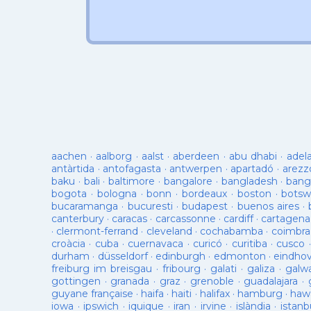
aachen
·
aalborg
·
aalst
·
aberdeen
·
abu dhabi
·
adel
antàrtida
·
antofagasta
·
antwerpen
·
apartadó
·
arezz
baku
·
bali
·
baltimore
·
bangalore
·
bangladesh
·
bang
bogota
·
bologna
·
bonn
·
bordeaux
·
boston
·
botsw
bucaramanga
·
bucuresti
·
budapest
·
buenos aires
·
canterbury
·
caracas
·
carcassonne
·
cardiff
·
cartagena
·
clermont-ferrand
·
cleveland
·
cochabamba
·
coimbra
croàcia
·
cuba
·
cuernavaca
·
curicó
·
curitiba
·
cusco
durham
·
düsseldorf
·
edinburgh
·
edmonton
·
eindho
freiburg im breisgau
·
fribourg
·
galati
·
galiza
·
galw
gottingen
·
granada
·
graz
·
grenoble
·
guadalajara
·
guyane française
·
haifa
·
haiti
·
halifax
·
hamburg
·
hawa
iowa
·
ipswich
·
iquique
·
iran
·
irvine
·
islàndia
·
istanb