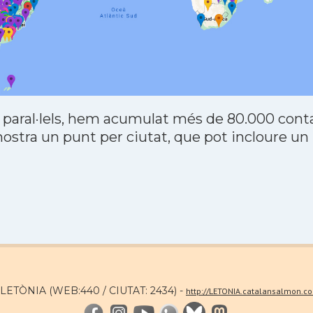
 paral·lels, hem acumulat més de 80.000 contac
stra un punt per ciutat, que pot incloure un
a LETÒNIA (WEB:440 / CIUTAT: 2434) -
http://LETONIA.catalansalmon.c