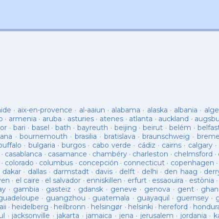
aide
·
aix-en-provence
·
al-aaiun
·
alabama
·
alaska
·
albania
·
alge
o
·
armenia
·
aruba
·
asturies
·
atenes
·
atlanta
·
auckland
·
augsb
or
·
bari
·
basel
·
bath
·
bayreuth
·
beijing
·
beirut
·
belém
·
belfas
ana
·
bournemouth
·
brasilia
·
bratislava
·
braunschweig
·
brem
buffalo
·
bulgaria
·
burgos
·
cabo verde
·
cádiz
·
cairns
·
calgary
·
·
casablanca
·
casamance
·
chambéry
·
charleston
·
chelmsford
·
·
colorado
·
columbus
·
concepción
·
connecticut
·
copenhagen
·
dakar
·
dallas
·
darmstadt
·
davis
·
delft
·
delhi
·
den haag
·
derr
ven
·
el caire
·
el salvador
·
enniskillen
·
erfurt
·
essaouira
·
estònia
ay
·
gambia
·
gasteiz
·
gdansk
·
geneve
·
genova
·
gent
·
ghan
guadeloupe
·
guangzhou
·
guatemala
·
guayaquil
·
guernsey
·
ii
·
heidelberg
·
heilbronn
·
helsingør
·
helsinki
·
hereford
·
hondur
ul
·
jacksonville
·
jakarta
·
jamaica
·
jena
·
jerusalem
·
jordania
·
k