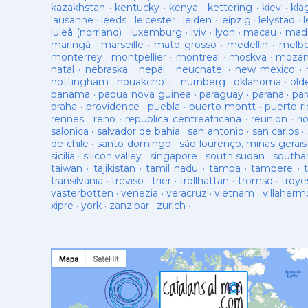
kazakhstan
·
kentucky
·
kenya
·
kettering
·
kiev
·
kla
lausanne
·
leeds
·
leicester
·
leiden
·
leipzig
·
lelystad
·
luleå (norrland)
·
luxemburg
·
lviv
·
lyon
·
macau
·
mad
maringá
·
marseille
·
mato grosso
·
medellín
·
melb
monterrey
·
montpellier
·
montreal
·
moskva
·
mozam
natal
·
nebraska
·
nepal
·
neuchatel
·
new mexico
·
nottingham
·
nouakchott
·
nürnberg
·
oklahoma
·
old
panama
·
papua nova guinea
·
paraguay
·
parana
·
par
praha
·
providence
·
puebla
·
puerto montt
·
puerto ri
rennes
·
reno
·
republica centreafricana
·
reunion
·
ri
salonica
·
salvador de bahia
·
san antonio
·
san carlos
·
de chile
·
santo domingo
·
são lourenço, minas gerais
sicilia
·
silicon valley
·
singapore
·
south sudan
·
south
taiwan
·
tajikistan
·
tamil nadu
·
tampa
·
tampere
·
transilvania
·
treviso
·
trier
·
trollhattan
·
tromso
·
troye
vasterbotten
·
venezia
·
veracruz
·
vietnam
·
villaherm
xipre
·
york
·
zanzibar
·
zurich
·