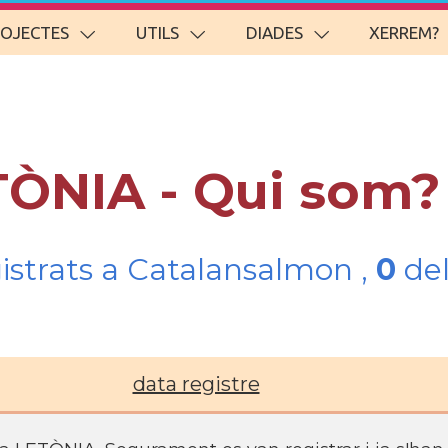
ROJECTES
UTILS
DIADES
XERREM?
TÒNIA - Qui som?
gistrats a Catalansalmon ,
0
del
data registre