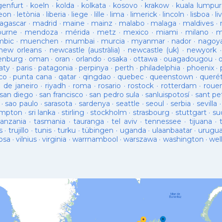
genfurt
·
koeln
·
kolda
·
kolkata
·
kosovo
·
krakow
·
kuala lumpur
leon
·
letònia
·
liberia
·
liege
·
lille
·
lima
·
limerick
·
lincoln
·
lisboa
·
li
agascar
·
madrid
·
maine
·
mainz
·
malabo
·
malaga
·
maldives
·
ourne
·
mendoza
·
mérida
·
metz
·
mexico
·
miami
·
milano
·
m
bic
·
muenchen
·
mumbai
·
murcia
·
myanmar
·
nador
·
nagoy
new orleans
·
newcastle (austràlia)
·
newcastle (uk)
·
newyork
enburg
·
oman
·
oran
·
orlando
·
osaka
·
ottawa
·
ouagadougou
·
aty
·
paris
·
patagonia
·
perpinya
·
perth
·
philadelphia
·
phoenix
·
co
·
punta cana
·
qatar
·
qingdao
·
quebec
·
queenstown
·
queré
o de janeiro
·
riyadh
·
roma
·
rosario
·
rostock
·
rotterdam
·
roue
san diego
·
san francisco
·
san pedro sula
·
sanluispotosí
·
sant pe
·
sao paulo
·
sarasota
·
sardenya
·
seattle
·
seoul
·
serbia
·
sevilla
ampton
·
sri lanka
·
stirling
·
stockholm
·
strasbourg
·
stuttgart
·
su
tanzania
·
tasmania
·
tauranga
·
tel aviv
·
tennessee
·
tijuana
·
s
·
trujillo
·
tunis
·
turku
·
tübingen
·
uganda
·
ulaanbaatar
·
urugu
osa
·
vilnius
·
virginia
·
warrnambool
·
warszawa
·
washington
·
wel