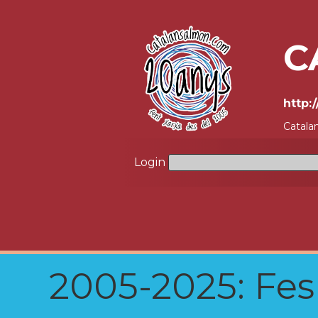
C
http:
Catala
Login
2005-2025: Fes u