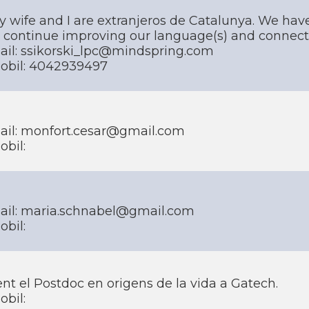
y wife and I are extranjeros de Catalunya. We have
o continue improving our language(s) and connecti
ail: ssikorski_lpc@mindspring.com
obil: 4042939497
ail: monfort.cesar@gmail.com
obil:
ail: maria.schnabel@gmail.com
obil:
nt el Postdoc en origens de la vida a Gatech.
obil: