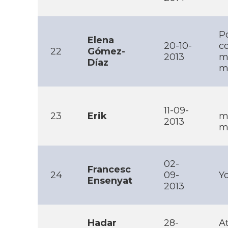
P
Elena
20-10-
co
22
Gómez-
2013
m
Dí­az
m
11-09-
23
Erik
m
2013
m
02-
Francesc
24
09-
Yo
Ensenyat
2013
Hadar
28-
At