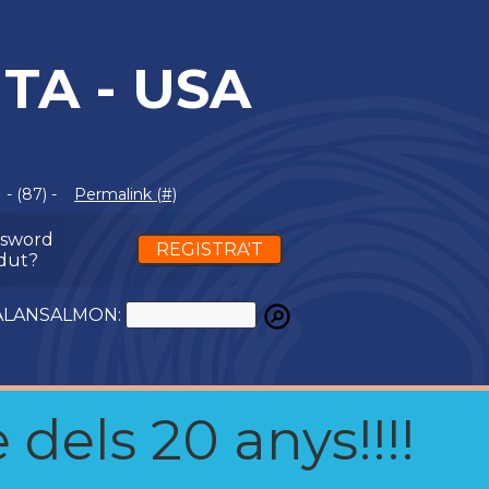
TA - USA
- (87) -
Permalink (#)
ssword
REGISTRA'T
dut?
ATALANSALMON:
 dels 20 anys!!!!