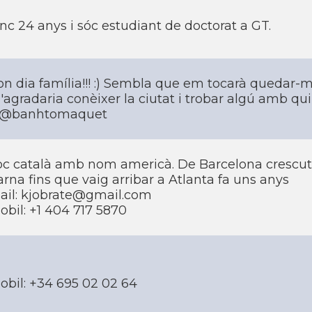
nc 24 anys i sóc estudiant de doctorat a GT.
on dia família!!! :) Sembla que em tocarà quedar-
agradaria conèixer la ciutat i trobar algú amb qui 
 @banhtomaquet
oc català amb nom americà. De Barcelona crescut en
rna fins que vaig arribar a Atlanta fa uns anys
ail: kjobrate@gmail.com
obil: +1 404 717 5870
obil: +34 695 02 02 64