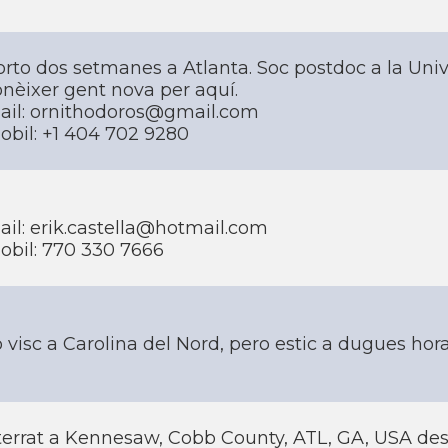
orto dos setmanes a Atlanta. Soc postdoc a la Uni
nèixer gent nova per aquí­.
ail: ornithodoros@gmail.com
obil: +1 404 702 9280
ail: erik.castella@hotmail.com
obil: 770 330 7666
 visc a Carolina del Nord, pero estic a dugues hora
errat a Kennesaw, Cobb County, ATL, GA, USA des de