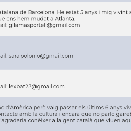
talana de Barcelona. He estat 5 anys i mig vivint 
ue ens hem mudat a Atlanta.
ail: gllamasportell@gmail.com
ail: sara.polonio@gmail.com
ail: lexbat23@gmail.com
c d'Amèrica però vaig passar els últims 6 anys vivi
ntacte amb la cultura i encara que no parlo gaireb
agradaria conèixer a la gent català que viuen aqu