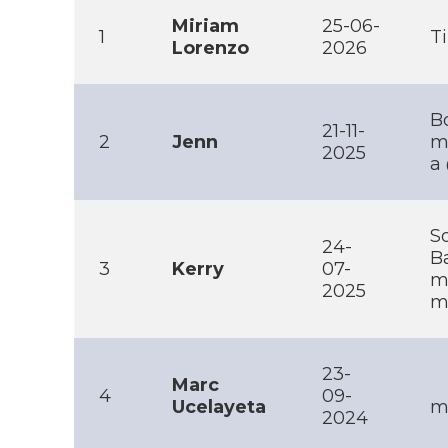
Miriam
25-06-
1
Ti
Lorenzo
2026
B
21-11-
2
Jenn
m'
2025
a
S
24-
Ba
3
Kerry
07-
m
2025
m
23-
Marc
4
09-
Ucelayeta
m
2024