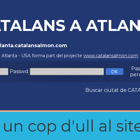
TALANS A ATLAN
Atlanta.catalansalmon.com
a Atlanta - USA forma part del projecte
www.catalansalmon.com
Pa
Passwd
per
Buscar ciutat de C
n cop d'ull al site