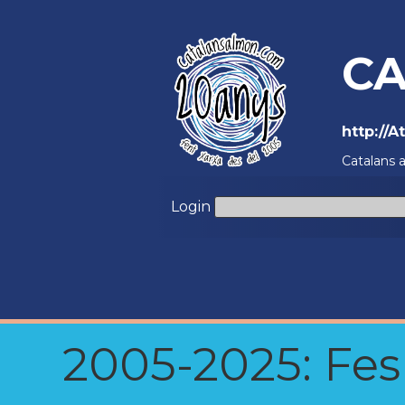
CA
http://
Catalans 
Login
2005-2025: Fes u