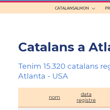
CATALANSALMON
P
Catalans a Atl
Tenim 15.320 catalans re
Atlanta - USA
data
nom
registre