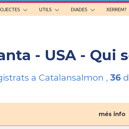
ROJECTES
UTILS
DIADES
XERREM?
anta - USA - Qui
gistrats a Catalansalmon ,
36
d
més info