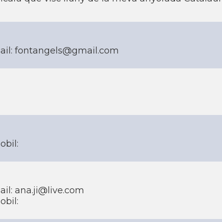
ail: fontangels@gmail.com
obil:
il: ana.ji@live.com
obil: