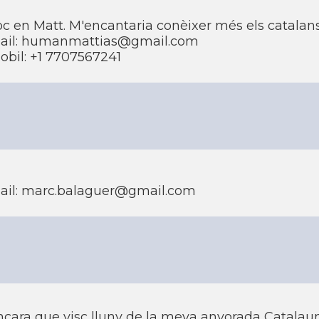
oc en Matt. M'encantaria conèixer més els catalan
ail: humanmattias@gmail.com
obil: +1 7707567241
ail: marc.balaguer@gmail.com
ncara que visc lluny de la meva anyorada Catalaun