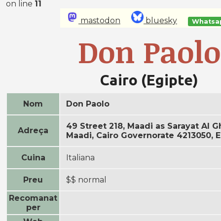
on line
11
mastodon
bluesky
Whatsa
Don Paolo
Cairo (Egipte)
Nom
Don Paolo
49 Street 218, Maadi as Sarayat Al 
Adreça
Maadi, Cairo Governorate 4213050, 
Cuina
Italiana
Preu
$$ normal
Recomanat
per