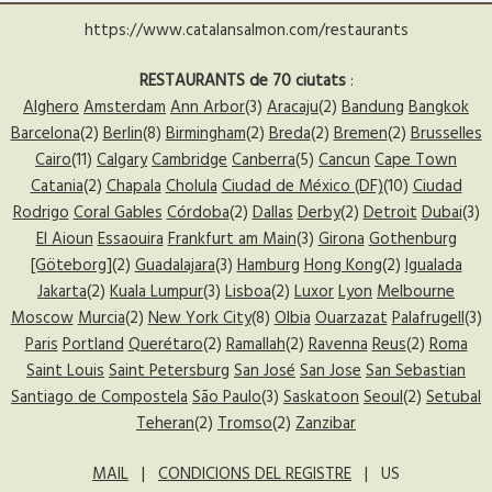
https://www.catalansalmon.com/restaurants
RESTAURANTS de 70 ciutats
:
Alghero
Amsterdam
Ann Arbor
(3)
Aracaju
(2)
Bandung
Bangkok
Barcelona
(2)
Berlin
(8)
Birmingham
(2)
Breda
(2)
Bremen
(2)
Brusselles
Cairo
(11)
Calgary
Cambridge
Canberra
(5)
Cancun
Cape Town
Catania
(2)
Chapala
Cholula
Ciudad de México (DF)
(10)
Ciudad
Rodrigo
Coral Gables
Córdoba
(2)
Dallas
Derby
(2)
Detroit
Dubai
(3)
El Aioun
Essaouira
Frankfurt am Main
(3)
Girona
Gothenburg
[Göteborg]
(2)
Guadalajara
(3)
Hamburg
Hong Kong
(2)
Igualada
Jakarta
(2)
Kuala Lumpur
(3)
Lisboa
(2)
Luxor
Lyon
Melbourne
Moscow
Murcia
(2)
New York City
(8)
Olbia
Ouarzazat
Palafrugell
(3)
Paris
Portland
Querétaro
(2)
Ramallah
(2)
Ravenna
Reus
(2)
Roma
Saint Louis
Saint Petersburg
San José
San Jose
San Sebastian
Santiago de Compostela
São Paulo
(3)
Saskatoon
Seoul
(2)
Setubal
Teheran
(2)
Tromso
(2)
Zanzibar
MAIL
|
CONDICIONS DEL REGISTRE
| US