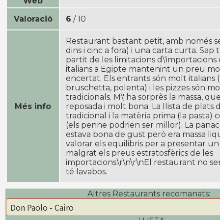
Web
Valoració
6
/ 10
Restaurant bastant petit, amb només se
dins i cinc a fora) i una carta curta. Sa
partit de les limitacions d\'importacion
italians a Egipte mantenint un preu mo
encertat. Els entrants són molt italians
bruschetta, polenta) i les pizzes són mol
tradicionals. M\' ha sorprès la massa, que
Més info
reposada i molt bona. La llista de plats 
tradicional i la matèria prima (la pasta)
(els penne podrien ser millor). La pana
estava bona de gust però era massa liqu
valorar els equilibris per a presentar 
malgrat els preus estratosfèrics de les
importacions.\r\n\r\nEl restaurant no se
té lavabos.
Altres Restaurants recomanats: