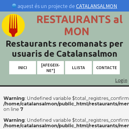
aquest és un projecte de
CATALANSALMON
RESTAURANTS al
MON
Restaurants recomanats per
usuaris de Catalansalmon
[AFEGEIX-
INICI
LLISTA
CONTACTE
NE*]
Login
Warning
: Undefined variable $total_registres_confirm
/home/catalansalmon/public_html/restaurants/me
on line
7
Warning
: Undefined variable $total_registres_confirm
/home/catalansalmon/public_html/restaurants/me