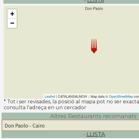
-
LLISTA
Don Paolo
+
−
Leaflet
| CATALANSALMON :: Map data ©
OpenStreetMap
con
* Tot i ser revisades, la posició al mapa pot no ser exac
consulta l'adreça en un cercador
Altres Restaurants recomanats:
-
LLISTA