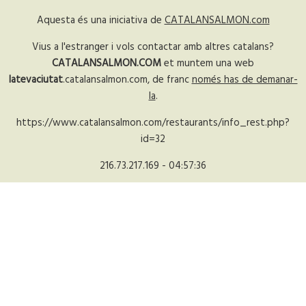
Aquesta és una iniciativa de
CATALANSALMON.com
Vius a l'estranger i vols contactar amb altres catalans?
CATALANSALMON.COM
et muntem una web
latevaciutat
.catalansalmon.com, de franc
només has de demanar-
la
.
https://www.catalansalmon.com/restaurants/info_rest.php?
id=32
216.73.217.169 - 04:57:36