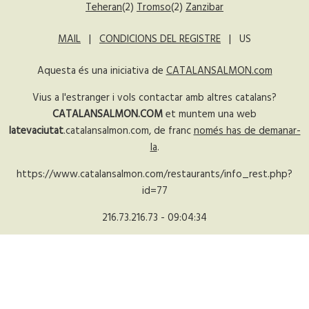
Teheran
(2)
Tromso
(2)
Zanzibar
MAIL
|
CONDICIONS DEL REGISTRE
| US
Aquesta és una iniciativa de
CATALANSALMON.com
Vius a l'estranger i vols contactar amb altres catalans?
CATALANSALMON.COM
et muntem una web
latevaciutat
.catalansalmon.com, de franc
només has de demanar-
la
.
https://www.catalansalmon.com/restaurants/info_rest.php?
id=77
216.73.216.73 - 09:04:34