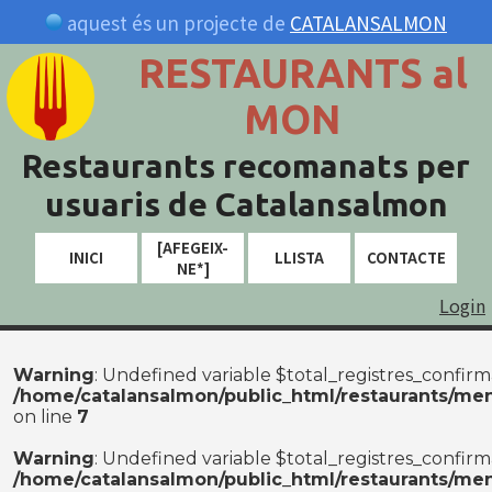
aquest és un projecte de
CATALANSALMON
RESTAURANTS al
MON
Restaurants recomanats per
usuaris de Catalansalmon
[AFEGEIX-
INICI
LLISTA
CONTACTE
NE*]
Login
Warning
: Undefined variable $total_registres_confirm
/home/catalansalmon/public_html/restaurants/me
on line
7
Warning
: Undefined variable $total_registres_confirm
/home/catalansalmon/public_html/restaurants/me