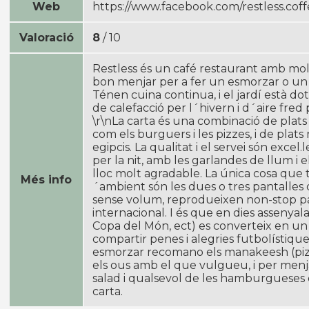
Web
https://www.facebook.com/restless.cof
Valoració
8
/ 10
Restless és un café restaurant amb mol
bon menjar per a fer un esmorzar o un 
Ténen cuina continua, i el jardí està d
de calefacció per l´hivern i d´aire fred 
\r\nLa carta és una combinació de plats 
com els burguers i les pizzes, i de plats
egipcis. La qualitat i el servei són excel.l
per la nit, amb les garlandes de llum i e
lloc molt agradable. La única cosa que 
Més info
´ambient són les dues o tres pantalles d
sense volum, reprodueixen non-stop pa
internacional. I és que en dies assenyala
Copa del Món, ect) es converteix en un
compartir penes i alegries futbolístique
esmorzar recomano els manakeesh (pizz
els ous amb el que vulgueu, i per menj
salad i qualsevol de les hamburgueses 
carta.