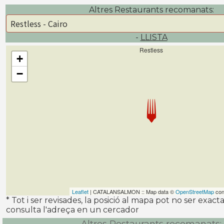
Altres Restaurants recomanats:
-
LLISTA
Restless
+
−
Leaflet
| CATALANSALMON :: Map data ©
OpenStreetMap
con
* Tot i ser revisades, la posició al mapa pot no ser exac
consulta l'adreça en un cercador