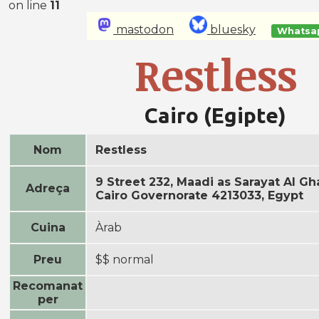
on line
11
mastodon
bluesky
Whatsa
Restless
Cairo (Egipte)
Nom
Restless
9 Street 232, Maadi as Sarayat Al G
Adreça
Cairo Governorate 4213033, Egypt
Cuina
Àrab
Preu
$$ normal
Recomanat
per