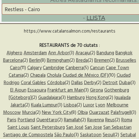
Altres Restaurants recomanats:
-
LLISTA
https://www.catalansalmon.com/restaurants
RESTAURANTS de 70 ciutats
:
Alghero
Amsterdam
Ann Arbor
(3)
Aracaju
(2)
Bandung
Bangkok
Barcelona
(2)
Berlin
(8)
Birmingham
(2)
Breda
(2)
Bremen
(2)
Brusselles
Cairo
(11)
Calgary
Cambridge
Canberra
(5)
Cancun
Cape Town
Catania
(2)
Chapala
Cholula
Ciudad de México (DF)
(10)
Ciudad
Rodrigo
Coral Gables
Córdoba
(2)
Dallas
Derby
(2)
Detroit
Dubai
(3)
El Aioun
Essaouira
Frankfurt am Main
(3)
Girona
Gothenburg
[Göteborg]
(2)
Guadalajara
(3)
Hamburg
Hong Kong
(2)
Igualada
Jakarta
(2)
Kuala Lumpur
(3)
Lisboa
(2)
Luxor
Lyon
Melbourne
Moscow
Murcia
(2)
New York City
(8)
Olbia
Ouarzazat
Palafrugell
(3)
Paris
Portland
Querétaro
(2)
Ramallah
(2)
Ravenna
Reus
(2)
Roma
Saint Louis
Saint Petersburg
San José
San Jose
San Sebastian
Santiago de Compostela
São Paulo
(3)
Saskatoon
Seoul
(2)
Setubal