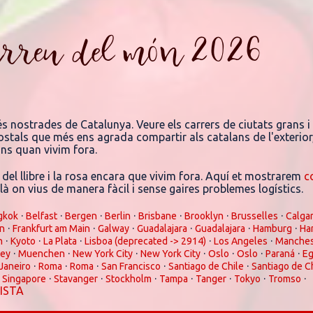
arreu del món 2026
és nostrades de Catalunya. Veure els carrers de ciutats grans i
 postals que més ens agrada compartir als catalans de l'exterior
'ns quan vivim fora.
 del llibre i la rosa encara que vivim fora. Aquí et mostrarem
c
à on vius de manera fàcil i sense gaires problemes logístics.
·
·
·
·
·
·
·
gkok
Belfast
Bergen
Berlin
Brisbane
Brooklyn
Brusselles
Calga
·
·
·
·
·
·
in
Frankfurt am Main
Galway
Guadalajara
Guadalajara
Hamburg
Ha
·
·
·
·
·
n
Kyoto
La Plata
Lisboa (deprecated -> 2914)
Los Angeles
Manches
·
·
·
·
·
·
·
rey
Muenchen
New York City
New York City
Oslo
Oslo
Paraná
Eg
·
·
·
·
·
 Janeiro
Roma
Roma
San Francisco
Santiago de Chile
Santiago de C
·
·
·
·
·
·
·
·
Singapore
Stavanger
Stockholm
Tampa
Tanger
Tokyo
Tromso
LISTA