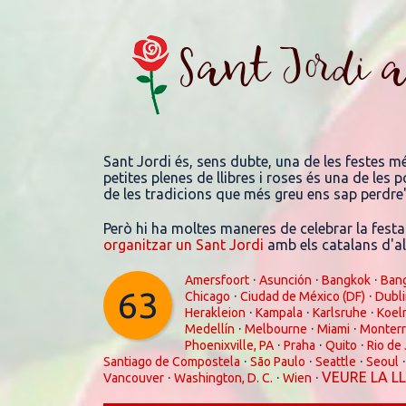
Sant Jordi 
Sant Jordi és, sens dubte, una de les festes m
petites plenes de llibres i roses és una de les
de les tradicions que més greu ens sap perdre
Però hi ha moltes maneres de celebrar la festa
organitzar un Sant Jordi
amb els catalans d'all
·
·
·
Amersfoort
Asunción
Bangkok
Ban
63
·
·
Chicago
Ciudad de México (DF)
Dubl
·
·
·
Herakleion
Kampala
Karlsruhe
Koel
·
·
·
Medellín
Melbourne
Miami
Monter
·
·
·
Phoenixville, PA
Praha
Quito
Rio de
·
·
·
Santiago de Compostela
São Paulo
Seattle
Seoul
·
·
·
VEURE LA L
Vancouver
Washington, D. C.
Wien