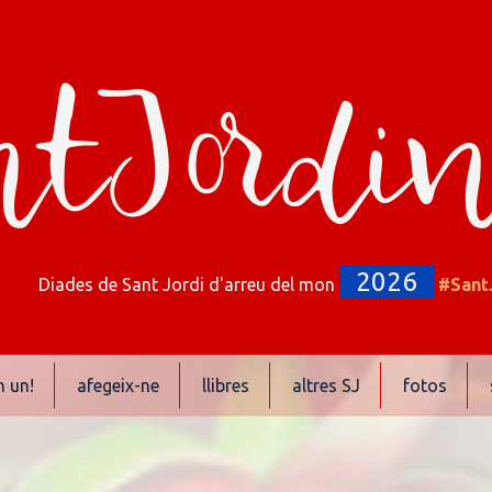
tJordi
2026
Diades de Sant Jordi d'arreu del mon
#Sant
n un!
afegeix-ne
llibres
altres SJ
fotos