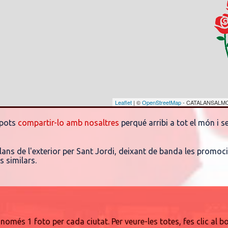
Leaflet
| ©
OpenStreetMap
- CATALANSALM
 pots
compartir-lo amb nosaltres
perqué arribi a tot el món i se
atalans de l'exterior per Sant Jordi, deixant de banda les promoc
s similars.
només 1 foto per cada ciutat. Per veure-les totes, fes clic al b