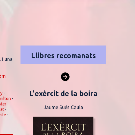
Llibres recomanats
, i una
om
·
ry
·
milton
·
ter
·
at
·
hile