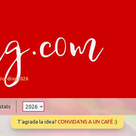
ng.com
Jording2026
stats
T'agrada la idea?
CONVIDA'NS A UN CAFÉ
:)