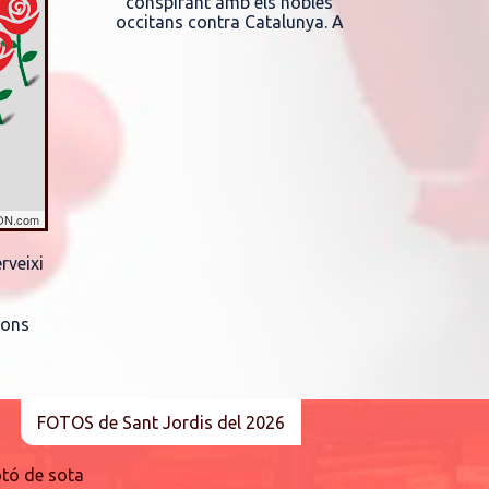
ON.com
rveixi
ions
FOTOS de Sant Jordis del 2026
otó de sota