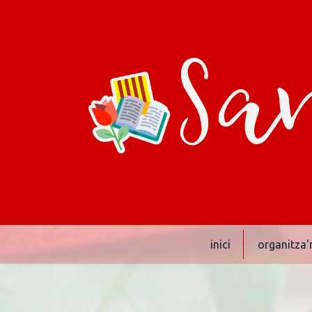
San
inici
organitza'