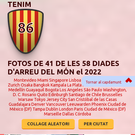
TENIM
86
FOTOS DE 41 DE LES 58 DIADES
D'ARREU DEL MÓN el 2022
Montevideo
Miami
Singapore
Lisboa (deprecated -> 2914)
Tornar al capdamunt
Zurich
Osaka
Bangkok
Kampala
La Plata
Naha
Toulouse
Houston
Medellín
Guayaquil
Bogota
Los Angeles
São Paulo
Washington,
D. C.
Rosario
Quito
Edinburgh
Santiago de Chile
Brusselles
Warsaw
Tokyo
Jersey City
San Cristóbal de las Casas
Guadalajara
Denver
Vancouver
Leeuwarden
Phoenix
Ciudad de
México (DF)
Tampa
Dublin
London
Paris
Ciudad de México (DF)
Marseille
Dallas
Córdoba
COLLAGE ALEATORI
PER CIUTAT