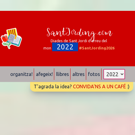
SantJording.com
Diades de Sant Jordi d'arreu del
2022
mon
#SantJording2026
organitza!
afegeix!
llibres
altres
fotos
T'agrada la idea?
CONVIDA'NS A UN CAFÉ
:)