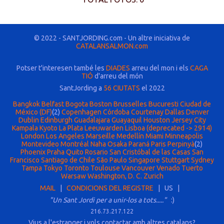
© 2022 - SANTJORDING.com - Un altre iniciativa de
CATALANSALMON.com
Potser t'interesen també les
DIADES
arreu del mon i els
CAGA
TIÓ
d'arreu del món
SantJording a
56 CIUTATS
el 2022
Bangkok
Belfast
Bogota
Boston
Brusselles
Bucuresti
Ciudad de
México (DF)
(2)
Copenhagen
Córdoba
Courtenay
Dallas
Denver
Dublin
Edinburgh
Guadalajara
Guayaquil
Houston
Jersey City
Kampala
Kyoto
La Plata
Leeuwarden
Lisboa (deprecated -> 2914)
London
Los Angeles
Marseille
Medellín
Miami
Minneapolis
Montevideo
Montréal
Naha
Osaka
Paraná
Paris
Perpinyà
(2)
Phoenix
Praha
Quito
Rosario
San Cristóbal de las Casas
San
Francisco
Santiago de Chile
São Paulo
Singapore
Stuttgart
Sydney
Tampa
Tokyo
Toronto
Toulouse
Vancouver
Venado Tuerto
Warsaw
Washington, D. C.
Zurich
MAIL
|
CONDICIONS DEL REGISTRE
| US |
"Un Sant Jordi per a unir-los a tots....."
:)
216.73.217.122
Vius a l'estranger i vols contactar amb altres catalans?