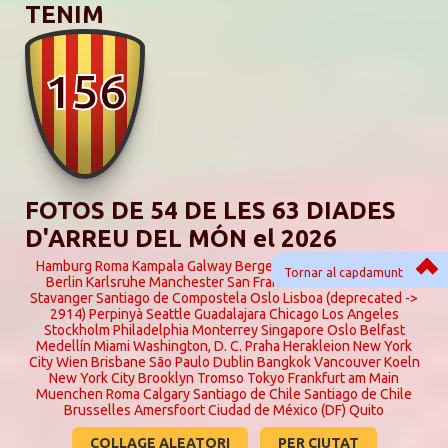
TENIM
156
FOTOS DE 54 DE LES 63 DIADES
D'ARREU DEL MÓN el 2026
Hamburg
Roma
Kampala
Galway
Bergen
Guadalajara
Bangkok
Tornar al capdamunt
Berlin
Karlsruhe
Manchester
San Francisco
Rio de Janeiro
Stavanger
Santiago de Compostela
Oslo
Lisboa (deprecated ->
2914)
Perpinyà
Seattle
Guadalajara
Chicago
Los Angeles
Stockholm
Philadelphia
Monterrey
Singapore
Oslo
Belfast
Medellín
Miami
Washington, D. C.
Praha
Herakleion
New York
City
Wien
Brisbane
São Paulo
Dublin
Bangkok
Vancouver
Koeln
New York City
Brooklyn
Tromso
Tokyo
Frankfurt am Main
Muenchen
Roma
Calgary
Santiago de Chile
Santiago de Chile
Brusselles
Amersfoort
Ciudad de México (DF)
Quito
COLLAGE ALEATORI
PER CIUTAT