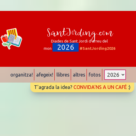
SantJording.com
Diades de Sant Jordi d'arreu del
2026
mon
#SantJording2026
organitza!
afegeix!
llibres
altres
fotos
T'agrada la idea?
CONVIDA'NS A UN CAFÉ
:)