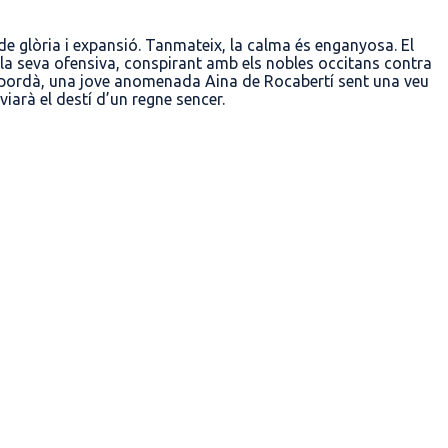
de glòria i expansió. Tanmateix, la calma és enganyosa. El
t la seva ofensiva, conspirant amb els nobles occitans contra
’Empordà, una jove anomenada Aina de Rocabertí sent una veu
viarà el destí d’un regne sencer.