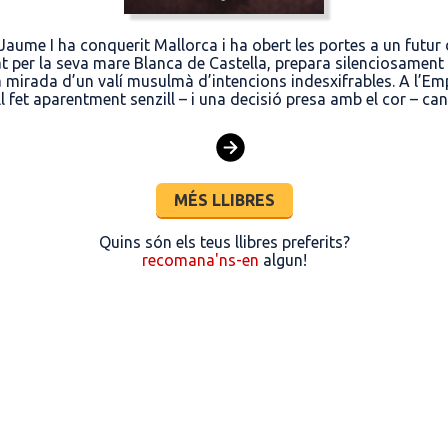
aume I ha conquerit Mallorca i ha obert les portes a un futur 
tigat per la seva mare Blanca de Castella, prepara silenciosamen
a la mirada d’un valí musulmà d’intencions indesxifrables. A l
l fet aparentment senzill – i una decisió presa amb el cor – can
MÉS LLIBRES
Quins són els teus llibres preferits?
recomana'ns-en
algun!