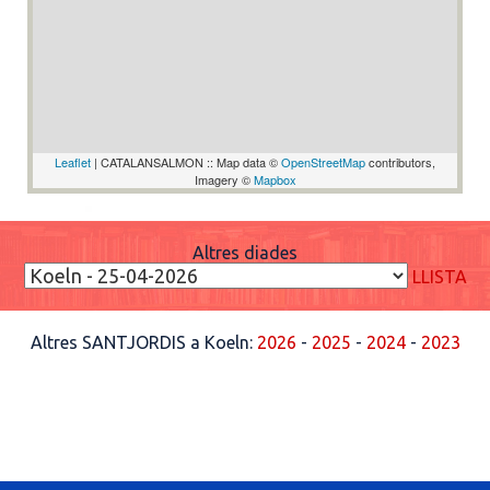
Leaflet
| CATALANSALMON :: Map data ©
OpenStreetMap
contributors,
Imagery ©
Mapbox
Altres diades
LLISTA
Altres SANTJORDIS a Koeln:
2026
-
2025
-
2024
-
2023