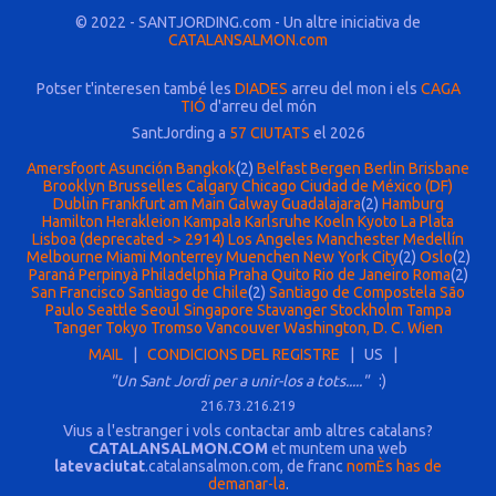
© 2022 - SANTJORDING.com - Un altre iniciativa de
CATALANSALMON.com
Potser t'interesen també les
DIADES
arreu del mon i els
CAGA
TIÓ
d'arreu del món
SantJording a
57 CIUTATS
el 2026
Amersfoort
Asunción
Bangkok
(2)
Belfast
Bergen
Berlin
Brisbane
Brooklyn
Brusselles
Calgary
Chicago
Ciudad de México (DF)
Dublin
Frankfurt am Main
Galway
Guadalajara
(2)
Hamburg
Hamilton
Herakleion
Kampala
Karlsruhe
Koeln
Kyoto
La Plata
Lisboa (deprecated -> 2914)
Los Angeles
Manchester
Medellín
Melbourne
Miami
Monterrey
Muenchen
New York City
(2)
Oslo
(2)
Paraná
Perpinyà
Philadelphia
Praha
Quito
Rio de Janeiro
Roma
(2)
San Francisco
Santiago de Chile
(2)
Santiago de Compostela
São
Paulo
Seattle
Seoul
Singapore
Stavanger
Stockholm
Tampa
Tanger
Tokyo
Tromso
Vancouver
Washington, D. C.
Wien
MAIL
|
CONDICIONS DEL REGISTRE
| US |
"Un Sant Jordi per a unir-los a tots....."
:)
216.73.216.219
Vius a l'estranger i vols contactar amb altres catalans?
CATALANSALMON.COM
et muntem una web
latevaciutat
.catalansalmon.com, de franc
nomÈs has de
demanar-la
.