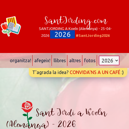
SantJording.com
SANTJORDING A Koeln (Alemanya) - 25-04-
2026
2026
#SantJording2026
organitza!
afegeix!
llibres
altres
fotos
T'agrada la idea?
CONVIDA'NS A UN CAFÉ
:)
Sant Jordi a Koeln
(Alemanya) - 2026