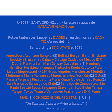
© 2022 - SANTJORDING.com - Un altre iniciativa de
CATALANSALMON.com
Potser t'interesen també les
DIADES
arreu del mon i els
CAGA
TIÓ
d'arreu del món
SantJording a
57 CIUTATS
el 2026
Amersfoort
Asunción
Bangkok
(2)
Belfast
Bergen
Berlin
Brisbane
Brooklyn
Brusselles
Calgary
Chicago
Ciudad de México (DF)
Dublin
Frankfurt am Main
Galway
Guadalajara
(2)
Hamburg
Hamilton
Herakleion
Kampala
Karlsruhe
Koeln
Kyoto
La Plata
Lisboa (deprecated -> 2914)
Los Angeles
Manchester
Medellín
Melbourne
Miami
Monterrey
Muenchen
New York City
(2)
Oslo
(2)
Paraná
Perpinyà
Philadelphia
Praha
Quito
Rio de Janeiro
Roma
(2)
San Francisco
Santiago de Chile
(2)
Santiago de Compostela
São
Paulo
Seattle
Seoul
Singapore
Stavanger
Stockholm
Tampa
Tanger
Tokyo
Tromso
Vancouver
Washington, D. C.
Wien
MAIL
|
CONDICIONS DEL REGISTRE
| US |
"Un Sant Jordi per a unir-los a tots....."
:)
216.73.217.21