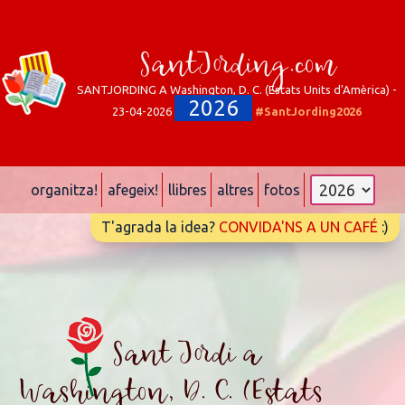
SantJording.com
SANTJORDING A Washington, D. C. (Estats Units d'Amèrica) -
2026
23-04-2026
#SantJording2026
organitza!
afegeix!
llibres
altres
fotos
T'agrada la idea?
CONVIDA'NS A UN CAFÉ
:)
Sant Jordi a
Washington, D. C. (Estats