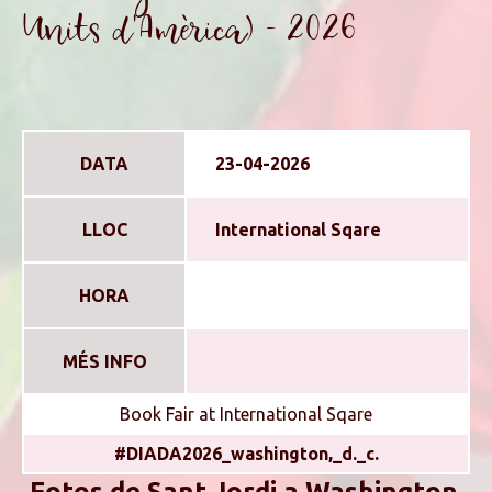
Units d'Amèrica) - 2026
DATA
23-04-2026
LLOC
International Sqare
HORA
MÉS INFO
Book Fair at International Sqare
#DIADA2026_washington,_d._c.
Fotos de Sant Jordi a Washington,