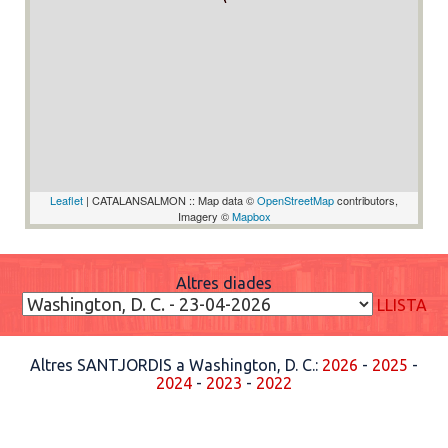
Leaflet
| CATALANSALMON :: Map data ©
OpenStreetMap
contributors,
Imagery ©
Mapbox
Altres diades
LLISTA
Altres SANTJORDIS a Washington, D. C.:
2026
-
2025
-
2024
-
2023
-
2022