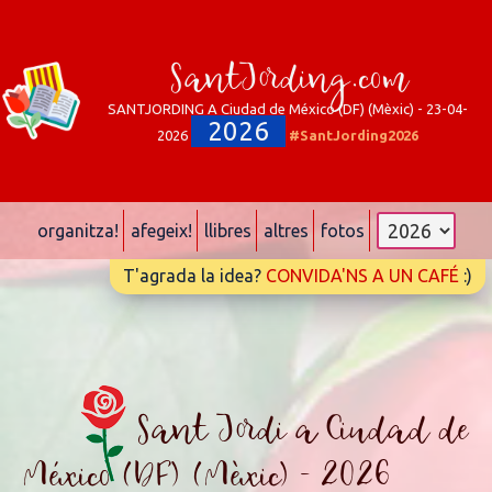
SantJording.com
SANTJORDING A Ciudad de México (DF) (Mèxic) - 23-04-
2026
2026
#SantJording2026
organitza!
afegeix!
llibres
altres
fotos
T'agrada la idea?
CONVIDA'NS A UN CAFÉ
:)
Sant Jordi a Ciudad de
México (DF) (Mèxic) - 2026