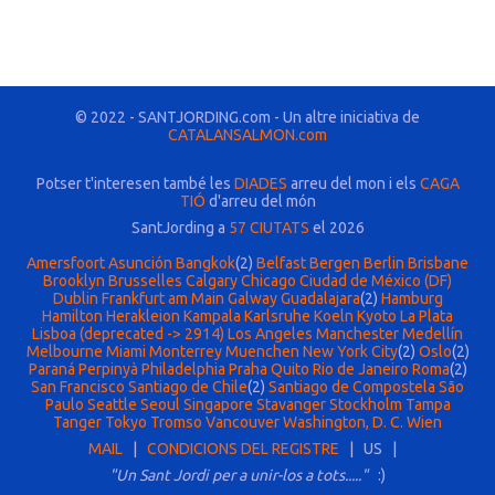
© 2022 - SANTJORDING.com - Un altre iniciativa de
CATALANSALMON.com
Potser t'interesen també les
DIADES
arreu del mon i els
CAGA
TIÓ
d'arreu del món
SantJording a
57 CIUTATS
el 2026
Amersfoort
Asunción
Bangkok
(2)
Belfast
Bergen
Berlin
Brisbane
Brooklyn
Brusselles
Calgary
Chicago
Ciudad de México (DF)
Dublin
Frankfurt am Main
Galway
Guadalajara
(2)
Hamburg
Hamilton
Herakleion
Kampala
Karlsruhe
Koeln
Kyoto
La Plata
Lisboa (deprecated -> 2914)
Los Angeles
Manchester
Medellín
Melbourne
Miami
Monterrey
Muenchen
New York City
(2)
Oslo
(2)
Paraná
Perpinyà
Philadelphia
Praha
Quito
Rio de Janeiro
Roma
(2)
San Francisco
Santiago de Chile
(2)
Santiago de Compostela
São
Paulo
Seattle
Seoul
Singapore
Stavanger
Stockholm
Tampa
Tanger
Tokyo
Tromso
Vancouver
Washington, D. C.
Wien
MAIL
|
CONDICIONS DEL REGISTRE
| US |
"Un Sant Jordi per a unir-los a tots....."
:)