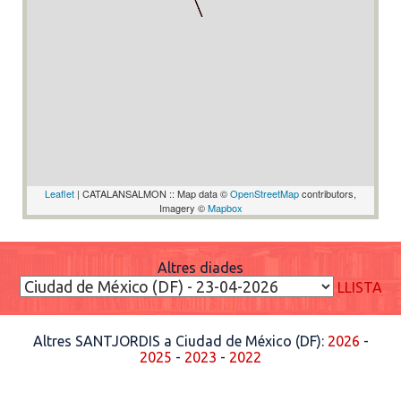
Leaflet
| CATALANSALMON :: Map data ©
OpenStreetMap
contributors,
Imagery ©
Mapbox
Altres diades
LLISTA
Altres SANTJORDIS a Ciudad de México (DF):
2026
-
2025
-
2023
-
2022