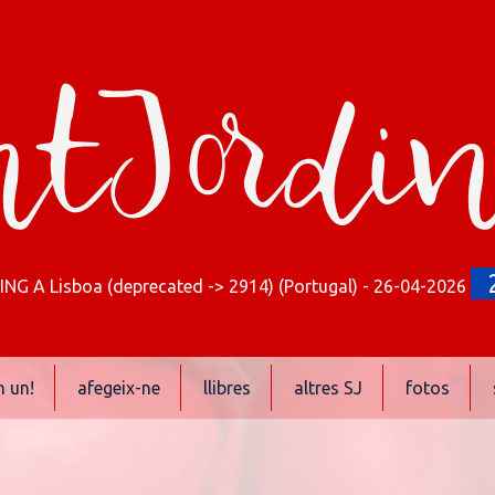
tJordi
G A Lisboa (deprecated -> 2914) (Portugal) - 26-04-2026
n un!
afegeix-ne
llibres
altres SJ
fotos