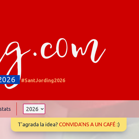
ng.com
2026
#SantJording2026
stats
T'agrada la idea?
CONVIDA'NS A UN CAFÉ
:)