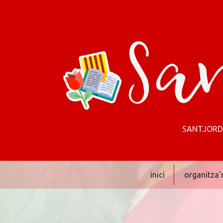
San
SANTJORDIN
inici
organitza'