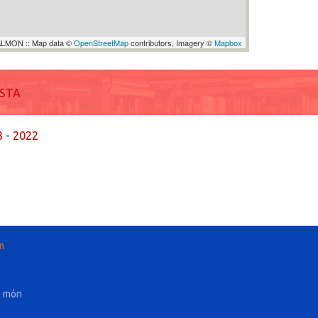
LMON :: Map data ©
OpenStreetMap
contributors, Imagery ©
Mapbox
ISTA
3
-
2022
m
l món