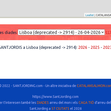
Leaflet
| CATALANSA
res diades
LL
 SANTJORDIS a Lisboa (deprecated -> 2914):
2026
-
2025
-
202
© 2022 - SANTJORDING.com - Un altre iniciativa de
CATALANSALMON.co
https://www.SantJording.com
er t'interesen també les
DIADES
arreu del mon i els
CAGA TIÓ
d'arreu de
SantJording a
57 CIUTATS
el 2026