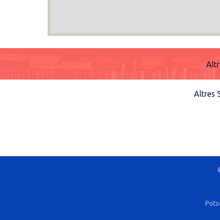
Alt
Altres
Pots