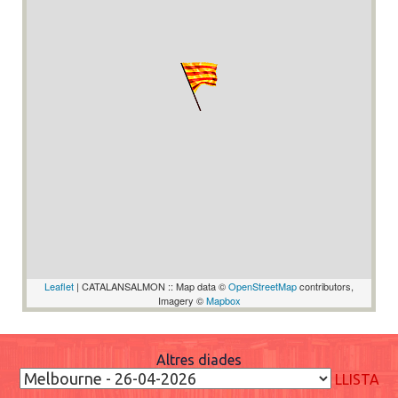
Leaflet
| CATALANSALMON :: Map data ©
OpenStreetMap
contributors,
Imagery ©
Mapbox
Altres diades
LLISTA