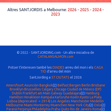
Altres SANTJORDIS a Melbourne:
2026
-
2025
-
2024
-
2023
© 2022 - SANTJORDING.com - Un altre iniciativa de
CATALANSALMON.com
Potser t'interesen també les
DIADES
arreu del mon i els
CAGA
TIÓ
d'arreu del món
SantJording a
57 CIUTATS
el 2026
Amersfoort
Asunción
Bangkok
(2)
Belfast
Bergen
Berlin
Brisbane
Brooklyn
Brusselles
Calgary
Chicago
Ciudad de México (DF)
Dublin
Frankfurt am Main
Galway
Guadalajara
(2)
Hamburg
Hamilton
Herakleion
Kampala
Karlsruhe
Koeln
Kyoto
La Plata
Lisboa (deprecated -> 2914)
Los Angeles
Manchester
Medellín
Melbourne
Miami
Monterrey
Muenchen
New York City
(2)
Oslo
(2)
Paraná
Perpinyà
Philadelphia
Praha
Quito
Rio de Janeiro
Roma
(2)