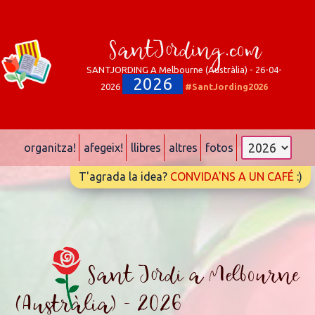
SantJording.com
SANTJORDING A Melbourne (Austràlia) - 26-04-
2026
2026
#SantJording2026
organitza!
afegeix!
llibres
altres
fotos
T'agrada la idea?
CONVIDA'NS A UN CAFÉ
:)
Sant Jordi a Melbourne
(Austràlia) - 2026