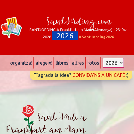
SantJording.com
SANTJORDING A Frankfurt am Main (Alemanya) - 23-04-
2026
2026
#SantJording2026
organitza!
afegeix!
llibres
altres
fotos
T'agrada la idea?
CONVIDA'NS A UN CAFÉ
:)
Sant Jordi a
Frankfurt am Main