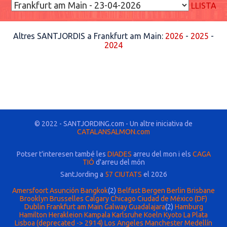
LLISTA
Altres SANTJORDIS a Frankfurt am Main:
2026
-
2025
-
2024
© 2022 - SANTJORDING.com - Un altre iniciativa de
CATALANSALMON.com
Potser t'interesen també les
DIADES
arreu del mon i els
CAGA
TIÓ
d'arreu del món
SantJording a
57 CIUTATS
el 2026
Amersfoort
Asunción
Bangkok
(2)
Belfast
Bergen
Berlin
Brisbane
Brooklyn
Brusselles
Calgary
Chicago
Ciudad de México (DF)
Dublin
Frankfurt am Main
Galway
Guadalajara
(2)
Hamburg
Hamilton
Herakleion
Kampala
Karlsruhe
Koeln
Kyoto
La Plata
Lisboa (deprecated -> 2914)
Los Angeles
Manchester
Medellín