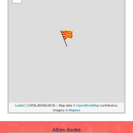
Leaflet
| CATALANSALMON :: Map data ©
OpenStreetMap
contributors,
Imagery ©
Mapbox
Altres diades