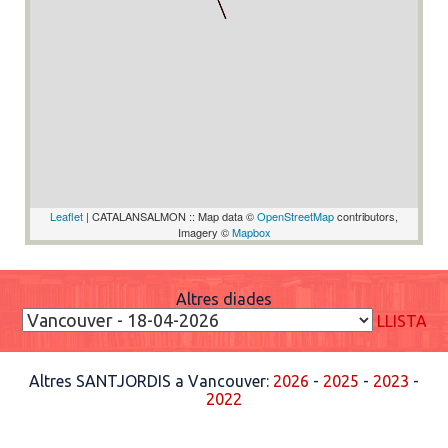
Leaflet
| CATALANSALMON :: Map data ©
OpenStreetMap
contributors,
Imagery ©
Mapbox
Altres diades
LLISTA
Altres SANTJORDIS a Vancouver:
2026
-
2025
-
2023
-
2022