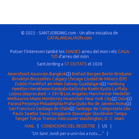
© 2022 - SANTJORDING.com - Un altre iniciativa de
CATALANSALMON.com
Potser t'interesen també les
DIADES
arreu del mon i els
CAGA
TIÓ
d'arreu del món
SantJording a
57 CIUTATS
el 2026
Amersfoort
Asunción
Bangkok
(2)
Belfast
Bergen
Berlin
Brisbane
Brooklyn
Brusselles
Calgary
Chicago
Ciudad de México (DF)
Dublin
Frankfurt am Main
Galway
Guadalajara
(2)
Hamburg
Hamilton
Herakleion
Kampala
Karlsruhe
Koeln
Kyoto
La Plata
Lisboa (deprecated -> 2914)
Los Angeles
Manchester
Medellín
Melbourne
Miami
Monterrey
Muenchen
New York City
(2)
Oslo
(2)
Paraná
Perpinyà
Philadelphia
Praha
Quito
Rio de Janeiro
Roma
(2)
San Francisco
Santiago de Chile
(2)
Santiago de Compostela
São
Paulo
Seattle
Seoul
Singapore
Stavanger
Stockholm
Tampa
Tanger
Tokyo
Tromso
Vancouver
Washington, D. C.
Wien
MAIL
|
CONDICIONS DEL REGISTRE
| US |
"Un Sant Jordi per a unir-los a tots....."
:)