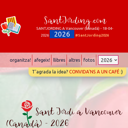
SantJording.com
SANTJORDING A Vancouver (Canadà) - 18-04-
2026
2026
#SantJording2026
organitza!
afegeix!
llibres
altres
fotos
T'agrada la idea?
CONVIDA'NS A UN CAFÉ
:)
Sant Jordi a Vancouver
(Canadà) - 2026