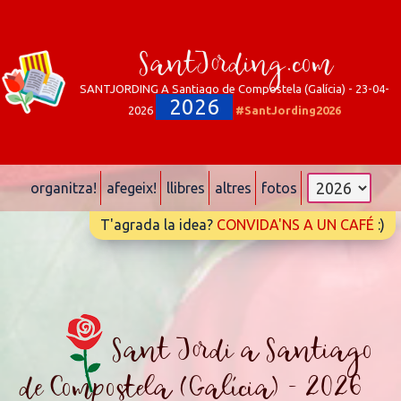
SantJording.com
SANTJORDING A Santiago de Compostela (Galícia) - 23-04-
2026
2026
#SantJording2026
organitza!
afegeix!
llibres
altres
fotos
T'agrada la idea?
CONVIDA'NS A UN CAFÉ
:)
Sant Jordi a Santiago
de Compostela (Galícia) - 2026