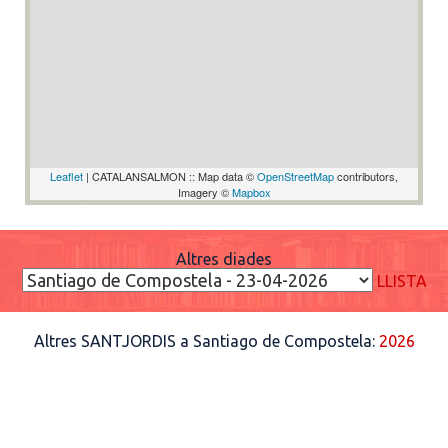
Leaflet
| CATALANSALMON :: Map data ©
OpenStreetMap
contributors,
Imagery ©
Mapbox
Altres diades
LLISTA
Altres SANTJORDIS a Santiago de Compostela:
2026