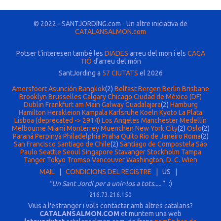
© 2022 - SANTJORDING.com - Un altre iniciativa de
CATALANSALMON.com
Potser t'interesen també les
DIADES
arreu del mon i els
CAGA
TIÓ
d'arreu del món
SantJording a
57 CIUTATS
el 2026
Amersfoort
Asunción
Bangkok
(2)
Belfast
Bergen
Berlin
Brisbane
Brooklyn
Brusselles
Calgary
Chicago
Ciudad de México (DF)
Dublin
Frankfurt am Main
Galway
Guadalajara
(2)
Hamburg
Hamilton
Herakleion
Kampala
Karlsruhe
Koeln
Kyoto
La Plata
Lisboa (deprecated -> 2914)
Los Angeles
Manchester
Medellín
Melbourne
Miami
Monterrey
Muenchen
New York City
(2)
Oslo
(2)
Paraná
Perpinyà
Philadelphia
Praha
Quito
Rio de Janeiro
Roma
(2)
San Francisco
Santiago de Chile
(2)
Santiago de Compostela
São
Paulo
Seattle
Seoul
Singapore
Stavanger
Stockholm
Tampa
Tanger
Tokyo
Tromso
Vancouver
Washington, D. C.
Wien
MAIL
|
CONDICIONS DEL REGISTRE
| US |
"Un Sant Jordi per a unir-los a tots....."
:)
216.73.216.150
Vius a l'estranger i vols contactar amb altres catalans?
CATALANSALMON.COM
et muntem una web