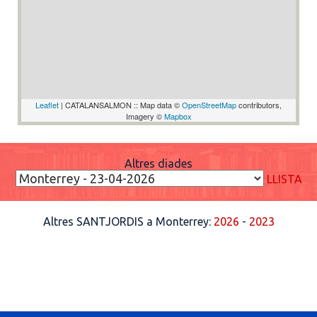
Leaflet
| CATALANSALMON :: Map data ©
OpenStreetMap
contributors,
Imagery ©
Mapbox
Altres diades
LLISTA
Altres SANTJORDIS a Monterrey:
2026
-
2023