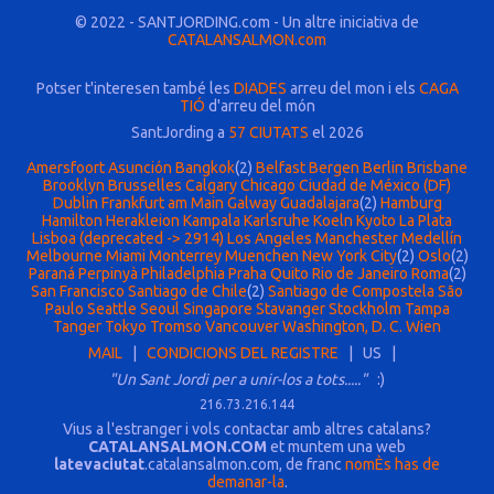
© 2022 - SANTJORDING.com - Un altre iniciativa de
CATALANSALMON.com
Potser t'interesen també les
DIADES
arreu del mon i els
CAGA
TIÓ
d'arreu del món
SantJording a
57 CIUTATS
el 2026
Amersfoort
Asunción
Bangkok
(2)
Belfast
Bergen
Berlin
Brisbane
Brooklyn
Brusselles
Calgary
Chicago
Ciudad de México (DF)
Dublin
Frankfurt am Main
Galway
Guadalajara
(2)
Hamburg
Hamilton
Herakleion
Kampala
Karlsruhe
Koeln
Kyoto
La Plata
Lisboa (deprecated -> 2914)
Los Angeles
Manchester
Medellín
Melbourne
Miami
Monterrey
Muenchen
New York City
(2)
Oslo
(2)
Paraná
Perpinyà
Philadelphia
Praha
Quito
Rio de Janeiro
Roma
(2)
San Francisco
Santiago de Chile
(2)
Santiago de Compostela
São
Paulo
Seattle
Seoul
Singapore
Stavanger
Stockholm
Tampa
Tanger
Tokyo
Tromso
Vancouver
Washington, D. C.
Wien
MAIL
|
CONDICIONS DEL REGISTRE
| US |
"Un Sant Jordi per a unir-los a tots....."
:)
216.73.216.144
Vius a l'estranger i vols contactar amb altres catalans?
CATALANSALMON.COM
et muntem una web
latevaciutat
.catalansalmon.com, de franc
nomÈs has de
demanar-la
.