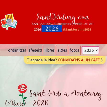
SantJording.com
SANTJORDING A Monterrey (Mèxic) - 23-04-
2026
2026
#SantJording2026
organitza!
afegeix!
llibres
altres
fotos
T'agrada la idea?
CONVIDA'NS A UN CAFÉ
:)
Sant Jordi a Monterrey
(Mèxic) - 2026