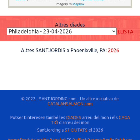
Imagery ©
Mapbox
Altres diades
LLISTA
Altres SANTJORDIS a Phoenixville, PA:
2026
© 2022 - SANTJORDING.com - Un altre iniciativa de
CATALANSALMON.com
Potser t'interesen també les
DIADES
arreu del mon i els
CAGA
TIÓ
d'arreu del món
SantJording a
57 CIUTATS
el 2026