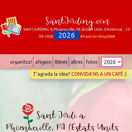
SantJording.com
SANTJORDING A Phoenixville, PA (Estats Units d'Amèrica) - 23-
2026
04-2026
#SantJording2026
organitza!
afegeix!
llibres
altres
fotos
T'agrada la idea?
CONVIDA'NS A UN CAFÉ
:)
Sant Jordi a
Phoenixville, PA (Estats Units