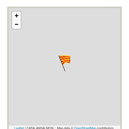
+
−
Leaflet
| CATALANSALMON :: Map data ©
OpenStreetMap
contributors,