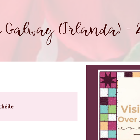
a Galway (Irlanda) - 
Chéile