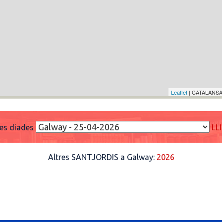
Leaflet
| CATALANSA
res diades
LL
Altres SANTJORDIS a Galway:
2026