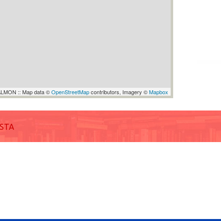
LMON :: Map data ©
OpenStreetMap
contributors, Imagery ©
Mapbox
ISTA