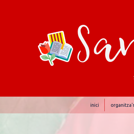
San
inici
organitza'