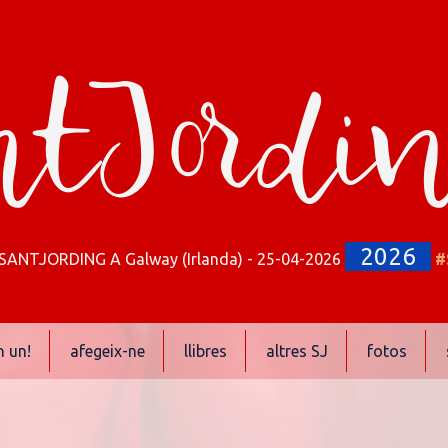
tJordi
2026
SANTJORDING A Galway (Irlanda) - 25-04-2026
#
n un!
afegeix-ne
llibres
altres SJ
fotos