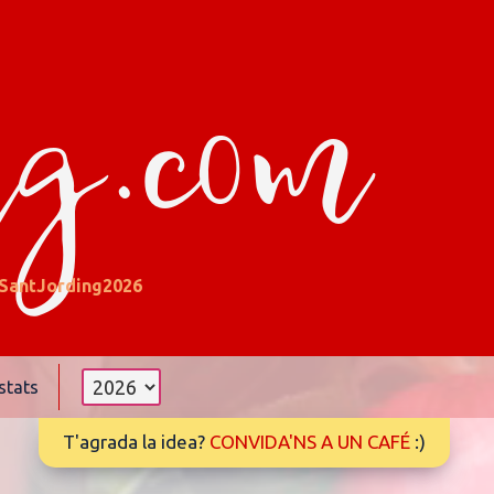
ng.com
SantJording2026
stats
T'agrada la idea?
CONVIDA'NS A UN CAFÉ
:)