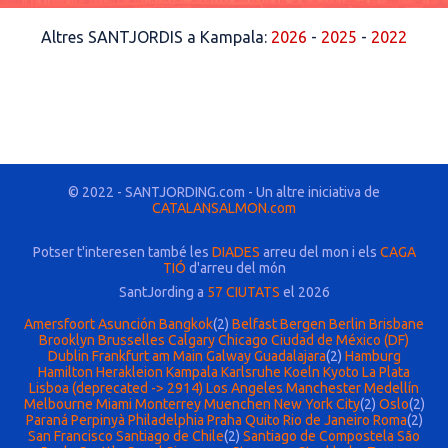
Altres SANTJORDIS a Kampala:
2026
-
2025
-
2022
© 2022 - SANTJORDING.com - Un altre iniciativa de
CATALANSALMON.com
Potser t'interesen també les
DIADES
arreu del mon i els
CAGA
TIÓ
d'arreu del món
SantJording a
57 CIUTATS
el 2026
Amersfoort
Asunción
Bangkok
(2)
Belfast
Bergen
Berlin
Brisbane
Brooklyn
Brusselles
Calgary
Chicago
Ciudad de México (DF)
Dublin
Frankfurt am Main
Galway
Guadalajara
(2)
Hamburg
Hamilton
Herakleion
Kampala
Karlsruhe
Koeln
Kyoto
La Plata
Lisboa (deprecated -> 2914)
Los Angeles
Manchester
Medellín
Melbourne
Miami
Monterrey
Muenchen
New York City
(2)
Oslo
(2)
Paraná
Perpinyà
Philadelphia
Praha
Quito
Rio de Janeiro
Roma
(2)
San Francisco
Santiago de Chile
(2)
Santiago de Compostela
São