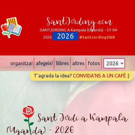
SantJording.com
SANTJORDING A Kampala (Uganda) - 23-04-
2026
2026
#SantJording2026
organitza!
afegeix!
llibres
altres
fotos
T'agrada la idea?
CONVIDA'NS A UN CAFÉ
:)
Sant Jordi a Kampala
(Uganda) - 2026