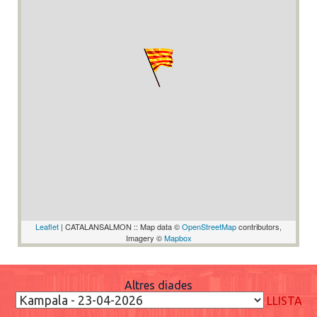
Leaflet
| CATALANSALMON :: Map data ©
OpenStreetMap
contributors,
Imagery ©
Mapbox
Altres diades
LLISTA