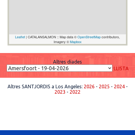
Leaflet
| CATALANSALMON :: Map data ©
OpenStreetMap
contributors,
Imagery ©
Mapbox
Altres diades
LLISTA
Altres SANTJORDIS a Los Angeles:
2026
-
2025
-
2024
-
2023
-
2022