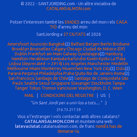
© 2022 - SANTJORDING.com - Un altre iniciativa de
CATALANSALMON.com
Potser t'interesen també les
DIADES
arreu del mon i els
CAGA
TIÓ
d'arreu del món
SantJording a
57 CIUTATS
el 2026
Amersfoort
Asunción
Bangkok
(2)
Belfast
Bergen
Berlin
Brisbane
Brooklyn
Brusselles
Calgary
Chicago
Ciudad de México (DF)
Dublin
Frankfurt am Main
Galway
Guadalajara
(2)
Hamburg
Hamilton
Herakleion
Kampala
Karlsruhe
Koeln
Kyoto
La Plata
Lisboa (deprecated -> 2914)
Los Angeles
Manchester
Medellín
Melbourne
Miami
Monterrey
Muenchen
New York City
(2)
Oslo
(2)
Paraná
Perpinyà
Philadelphia
Praha
Quito
Rio de Janeiro
Roma
(2)
San Francisco
Santiago de Chile
(2)
Santiago de Compostela
São
Paulo
Seattle
Seoul
Singapore
Stavanger
Stockholm
Tampa
Tanger
Tokyo
Tromso
Vancouver
Washington, D. C.
Wien
MAIL
|
CONDICIONS DEL REGISTRE
| US |
"Un Sant Jordi per a unir-los a tots....."
:)
216.73.217.59
Vius a l'estranger i vols contactar amb altres catalans?
CATALANSALMON.COM
et muntem una web
latevaciutat
.catalansalmon.com, de franc
nomÈs has de
demanar-la
.