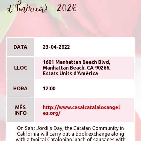
d'Amèrica) - 2026
DATA
23-04-2022
1601 Manhattan Beach Blvd,
LLOC
Manhattan Beach, CA 90266,
Estats Units d'Amèrica
HORA
12:00
MÉS
http://www.casalcatalalosangel
INFO
es.org/
On Sant Jordi's Day, the Catalan Community in
California will carry out a book exchange along
with a typical Catalonian lunch of sausages with