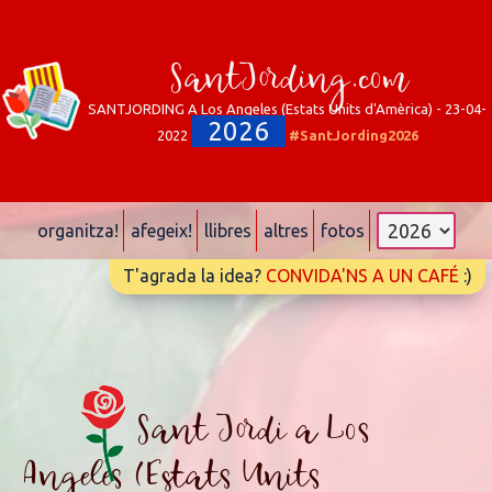
SantJording.com
SANTJORDING A Los Angeles (Estats Units d'Amèrica) - 23-04-
2026
2022
#SantJording2026
organitza!
afegeix!
llibres
altres
fotos
T'agrada la idea?
CONVIDA'NS A UN CAFÉ
:)
Sant Jordi a Los
Angeles (Estats Units