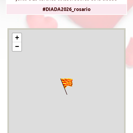
#DIADA2026_rosario
+
−