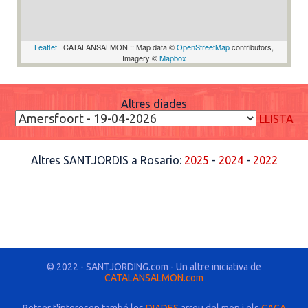
Leaflet
| CATALANSALMON :: Map data ©
OpenStreetMap
contributors,
Imagery ©
Mapbox
Altres diades
LLISTA
Altres SANTJORDIS a Rosario:
2025
-
2024
-
2022
© 2022 - SANTJORDING.com - Un altre iniciativa de
CATALANSALMON.com