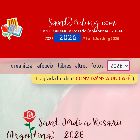
SantJording.com
SANTJORDING A Rosario (Argentina) - 23-04-
2026
2022
#SantJording2026
organitza!
afegeix!
llibres
altres
fotos
T'agrada la idea?
CONVIDA'NS A UN CAFÉ
:)
Sant Jordi a Rosario
(Argentina) - 2026