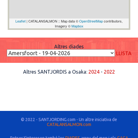
Leaflet
| CATALANSALMON :: Map data ©
OpenStreetMap
contributors,
Imagery ©
Mapbox
Altres diades
LLISTA
Altres SANTJORDIS a Osaka:
2024
-
2022
© 2022 - SANTJORDING.com - Un altre iniciativa de
CATALANSALMON.com