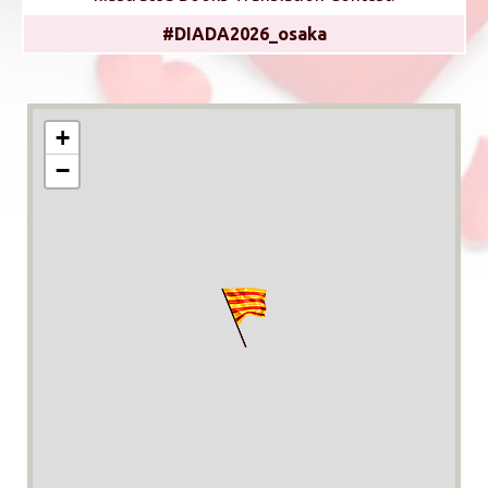
#DIADA2026_osaka
+
−