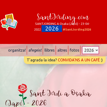
SantJording.com
SANTJORDING A Osaka (Japó) - 23-04-
2026
2022
#SantJording2026
organitza!
afegeix!
llibres
altres
fotos
T'agrada la idea?
CONVIDA'NS A UN CAFÉ
:)
Sant Jordi a Osaka
(Japó) - 2026